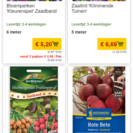
Bloemperken
Zaailint 'Klimmende
'Kleurenspel' Zaadband
Tuinen'
Levertijd: 3-4 werkdagen
Levertijd: 3-4 werkdagen
6 meter
5 meter
€ 5,20
€ 6,69
(0,87 €/m)
(1,34 €/m)
vanaf 2 pakken € 4,99 / Pak
incl BTW
excl. Verzendkosten
(0,83 €/m)