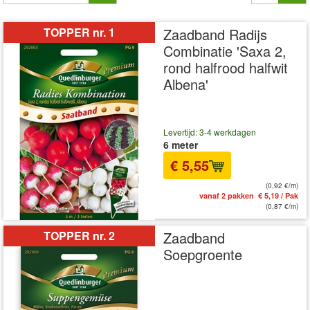
TOPPER nr. 1
Zaadband Radijs
Combinatie 'Saxa 2,
rond halfrood halfwit
Albena'
Levertijd: 3-4 werkdagen
6 meter
€ 5,55
(0,92 €/m)
vanaf 2 pakken € 5,19 / Pak
(0,87 €/m)
TOPPER nr. 2
Zaadband
Soepgroente