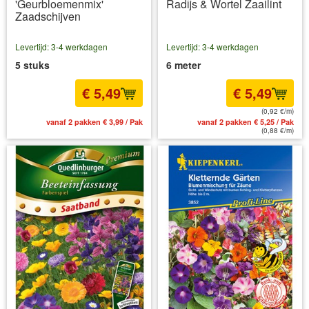
'Geurbloemenmix'
Radijs & Wortel Zaailint
Zaadschijven
Levertijd: 3-4 werkdagen
Levertijd: 3-4 werkdagen
5 stuks
6 meter
€ 5,49
€ 5,49
(0,92 €/m)
vanaf 2 pakken € 3,99 / Pak
vanaf 2 pakken € 5,25 / Pak
(0,88 €/m)