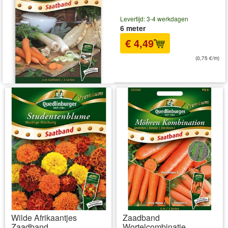
Levertijd: 3-4 werkdagen
6 meter
€ 4,49
(0,75 €/m)
incl BTW
excl. Verzendkosten
Wilde Afrikaantjes
Zaadband
Zaadband
Wortelcombinatie