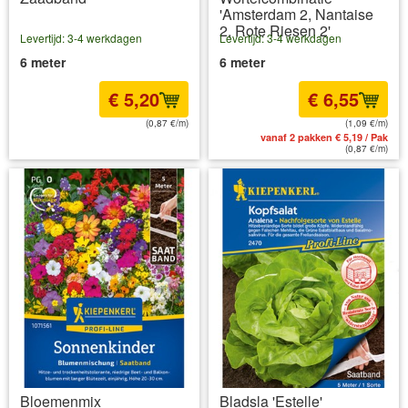
'Amsterdam 2, Nantaise
2, Rote Riesen 2'
Levertijd: 3-4 werkdagen
Levertijd: 3-4 werkdagen
6 meter
6 meter
€ 5,20
€ 6,55
(0,87 €/m)
(1,09 €/m)
incl BTW
excl. Verzendkosten
vanaf 2 pakken € 5,19 / Pak
(0,87 €/m)
Bloemenmix
Bladsla 'Estelle'