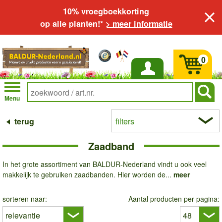
10% vroegboekkorting
op alle planten!*
> meer informatie
0
Inloggen
Menu
terug
filters
Zaadband
In het grote assortiment van BALDUR-Nederland vindt u ook veel
makkelijk te gebruiken zaadbanden. Hier worden de...
meer
sorteren naar:
Aantal producten per pagina: