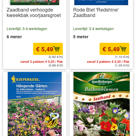
Zaadband verhoogde
Rode Biet 'Redshine'
kweekbak voorjaarsgroet
Zaadband
Levertijd: 3-4 werkdagen
Levertijd: 3-4 werkdagen
6 meter
5 meter
€ 5,49
€ 5,49
(0,92 €/m)
(1,10 €/m)
vanaf 2 pakken € 5,25 / Pak
vanaf 2 pakken € 5,25 / Pak
(0,88 €/m)
(1,05 €/m)