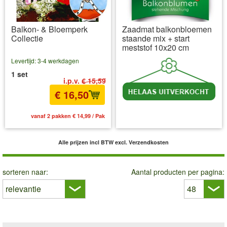
Balkon- & Bloemperk
Zaadmat balkonbloemen
Collectie
staande mix + start
meststof 10x20 cm
Levertijd: 3-4 werkdagen
1 set
i.p.v.
€ 15,59
€ 16,50
vanaf 2 pakken € 14,99 / Pak
incl BTW
excl. Verzendkosten
Alle prijzen incl BTW
excl. Verzendkosten
sorteren naar:
Aantal producten per pagina: