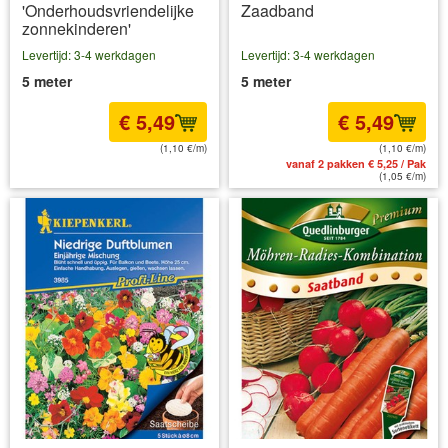
'Onderhoudsvriendelijke
Zaadband
zonnekinderen'
Levertijd: 3-4 werkdagen
Levertijd: 3-4 werkdagen
5 meter
5 meter
€ 5,49
€ 5,49
(1,10 €/m)
(1,10 €/m)
incl BTW
excl. Verzendkosten
vanaf 2 pakken € 5,25 / Pak
(1,05 €/m)