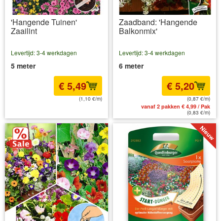
'Hangende Tuinen'
Zaadband: 'Hangende
Zaailint
Balkonmix'
Levertijd: 3-4 werkdagen
Levertijd: 3-4 werkdagen
5 meter
6 meter
€ 5,49
€ 5,20
(1,10 €/m)
(0,87 €/m)
incl BTW
excl. Verzendkosten
vanaf 2 pakken € 4,99 / Pak
(0,83 €/m)