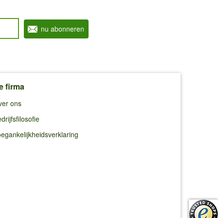
nu abonneren
e firma
ver ons
drijfsfilosofie
egankelijkheidsverklaring