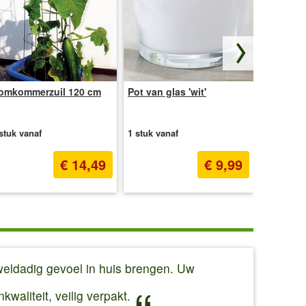
omkommerzuil 120 cm
Pot van glas 'wit'
NeudoHu
stuk vanaf
1 stuk vanaf
20 l vana
€ 14,49
€ 9,99
 weldadig gevoel in huis brengen. Uw
waliteit, veilig verpakt.