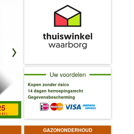
Uw voordelen
Kopen zonder risico
14 dagen herroepingsrecht
Gegevensbescherming
25
Voor uw kamerplanten:
Pot van glas ø 14 cm 'wit'
 €/l )
GAZONONDERHOUD