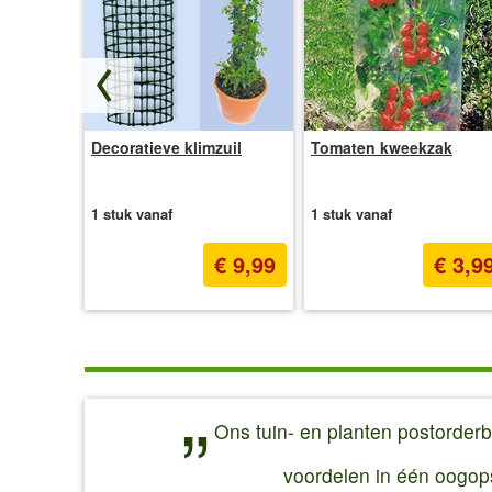
oene
Decoratieve klimzuil
Tomaten kweekzak
enaarde
1 stuk vanaf
1 stuk vanaf
€ 9,95
€ 9,99
€ 3,9
(0,99 €/l)
Ons tuin- en planten postorderb
voordelen in één oogopsl