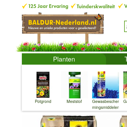
Planten
Potgrond
Meststof
Gewasbescher-
G
mingsmiddelen
↓
↓
↓
↓