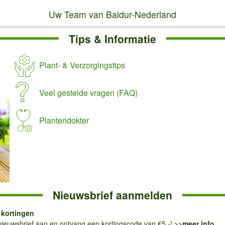
Uw Team van Baldur-Nederland
Tips & Informatie
Plant- & Verzorgingstips
Veel gestelde vragen (FAQ)
Plantendokter
Nieuwsbrief aanmelden
, kortingen
nieuwsbrief aan en ontvang een kortingscode van €5,-!
>>meer info