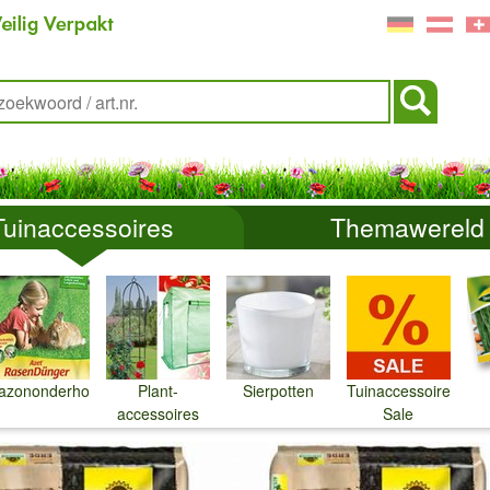
Tuinaccessoires
Themawereld
azononderhoud
Plant-
Sierpotten
Tuinaccessoires
accessoires
Sale
↓
↓
↓
↓