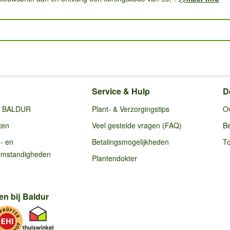
Service & Hulp
D
ij BALDUR
Plant- & Verzorgingstips
O
ten
Veel gestelde vragen (FAQ)
Be
g- en
Betalingsmogelijkheden
To
omstandigheden
Plantendokter
en bij Baldur