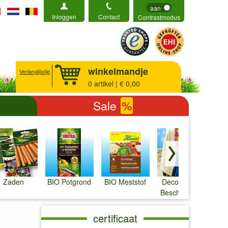
aan
Inloggen
Contact
Contrastmodus
winkelmandje
Verlanglijstje
0
artikel | € 0,00
Sale
%
Zaden
BIO Potgrond
BIO Meststof
Decoratieve
Bescherming
↓
↓
↓
certificaat