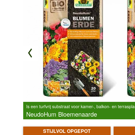
Is een turfvrij substraat voor kamer-, balkon- en terraspl
 nu
NeudoHum Bloemenaarde
Stop animatie
STIJLVOL OPGEPOT