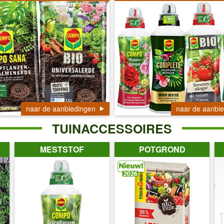
naar de aanbiedingen
naar de aanbi
TUINACCESSOIRES
MESTSTOF
POTGROND
Productsuggestie
Productsuggestie
Pr