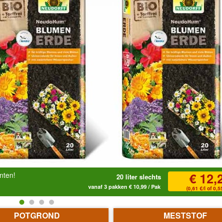
€ 12,
anten!
20 liter slechts
vanaf 3 pakken € 10,99 / Pak
(0,61 €/l of 0,55
POTGROND
MESTSTOF