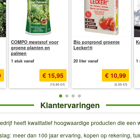
COMPO meststof voor
Bio potgrond groente
K
groene planten en
Lecker!®
palmen
1 stuk vanaf
20 liter vanaf
1 
9
€ 15,95
€ 10,99
(15,95 €/l)
(0,55 €/l)
Klantervaringen
edrijf heeft kwalitatief hoogwaardige producten die een
ag: meer dan 100 jaar ervaring, kopen op rekening, tuink