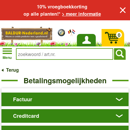
10% vroegboekkorting
op alle planten!*
> meer informatie
0
Inloggen
Menu
Terug
Betalingsmogelijkheden
Factuur
Creditcard