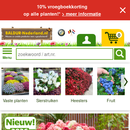
10% vroegboekkorting
op alle planten!*
> meer informatie
0
Inloggen
Menu
B
Vaste planten
Sierstruiken
Heesters
Fruit