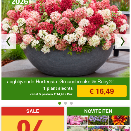
Laagblijvende Hortensia 'Groundbreaker® Ruby®'
1 plant slechts
€ 16,49
vanaf 5 pakken € 14,49 / Pak
Stop animatie
SALE
NOVITEITEN