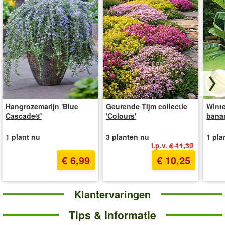
Zo
Hangrozemarijn 'Blue
Geurende Tijm collectie
Wint
Cascade®'
'Colours'
banan
1 plant nu
3 planten nu
1 pla
i.p.v.
€ 11,39
€ 6,99
€ 10,25
Klantervaringen
Tips & Informatie