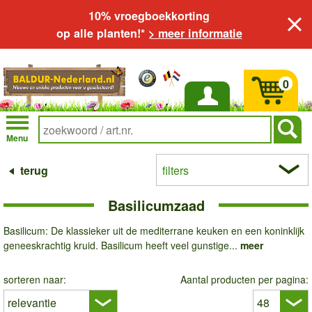
10% vroegboekkorting
op alle planten!*
> meer informatie
0
Inloggen
Menu
terug
filters
Basilicumzaad
Basilicum: De klassieker uit de mediterrane keuken en een koninklijk
geneeskrachtig kruid. Basilicum heeft veel gunstige...
meer
sorteren naar:
Aantal producten per pagina: