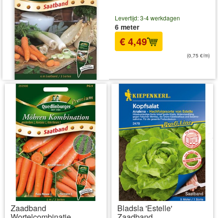
Levertijd: 3-4 werkdagen
6 meter
€ 4,49
(0,75 €/m)
incl BTW
excl. Verzendkosten
Zaadband
Bladsla 'Estelle'
Wortelcombinatie
Zaadband