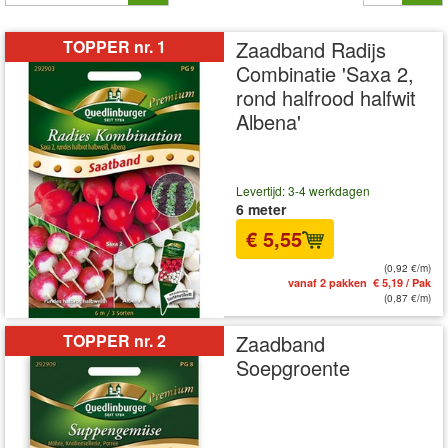
TOPPER nr. 1
Zaadband Radijs
Combinatie 'Saxa 2,
rond halfrood halfwit
Albena'
Levertijd: 3-4 werkdagen
6 meter
€ 5,55
(0,92 €/m)
vanaf 2 pakken € 5,19 / Pak
(0,87 €/m)
TOPPER nr. 2
Zaadband
Soepgroente