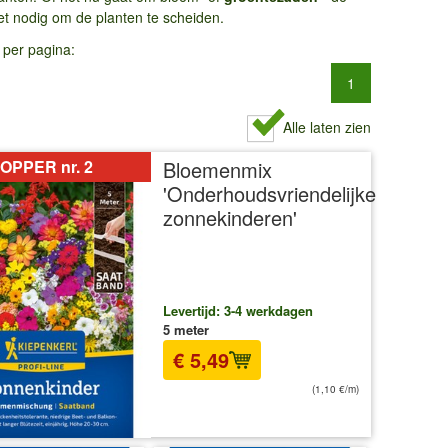
iet nodig om de planten te scheiden.
 per pagina:
1
Alle laten zien
OPPER nr. 2
Bloemenmix
'Onderhoudsvriendelijke
zonnekinderen'
Levertijd: 3-4 werkdagen
5 meter
€ 5,49
(1,10 €/m)
incl BTW
excl. Verzendkosten