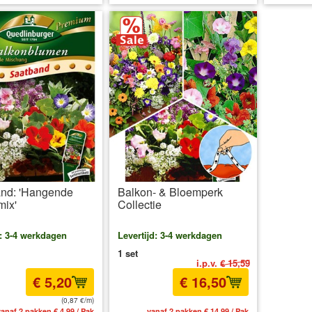
nd: 'Hangende
Balkon- & Bloemperk
mix'
Collectie
d: 3-4 werkdagen
Levertijd: 3-4 werkdagen
1 set
i.p.v.
€ 15,59
€ 5,20
€ 16,50
(0,87 €/m)
anaf 2 pakken € 4,99 / Pak
vanaf 2 pakken € 14,99 / Pak