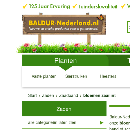
Planten
Vaste planten
Sierstruiken
Heesters
↓
↓
↓
↓
Start
Zaden
Zaadband
bloemen zaailint
Zaden
Baldur-Ned
alle categorieën laten zien
onze
bloe
band of sch