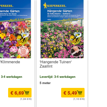
t 'Klimmende
'Hangende Tuinen'
Zaailint
: 3-4 werkdagen
Levertijd: 3-4 werkdagen
5 meter
€ 6,69
€ 5,49
(1,34 €/m)
(1,10 €/m)
l BTW
excl. Verzendkosten
incl BTW
excl. Verzendkosten