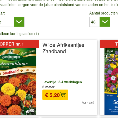
zaadlinten zorgen voor de juiste plantafstand van de zaden en het is n
ar:
Aantal producten
alleen kortingsacties (1)
OPPER nr. 1
Wilde Afrikaantjes
T
Zaadband
Levertijd: 3-4 werkdagen
6 meter
€ 5,20
(0,87 €/m)
incl BTW
excl. Verzendkosten