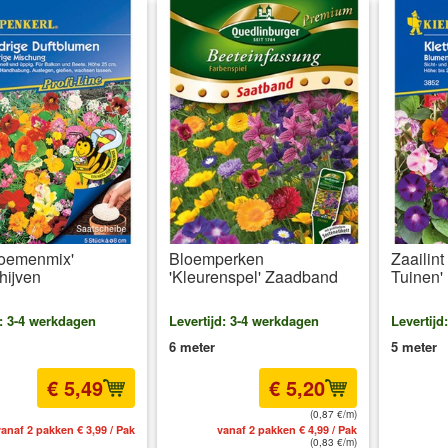
loemenmix'
Bloemperken
Zaailin
hijven
'Kleurenspel' Zaadband
Tuinen'
d: 3-4 werkdagen
Levertijd: 3-4 werkdagen
Levertijd
6 meter
5 meter
€ 5,49
€ 5,20
(0,87 €/m)
anaf 2 pakken € 3,99 / Pak
vanaf 2 pakken € 4,99 / Pak
inc
(0,83 €/m)