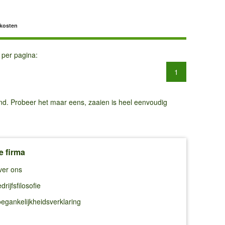
dkosten
 per pagina:
1
and. Probeer het maar eens, zaaien is heel eenvoudig
e firma
ver ons
drijfsfilosofie
egankelijkheidsverklaring