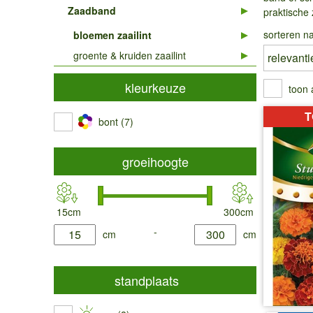
Zaadband
praktische 
sorteren na
bloemen zaailint
groente & kruiden zaailint
kleurkeuze
toon 
T
bont (7)
groeihoogte
15cm
300cm
product.list.filter.height.min
-
product.list.filter.height.max
cm
cm
standplaats