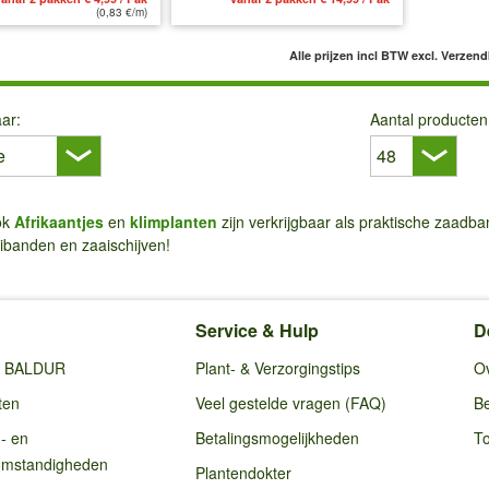
(0,83 €/m)
Alle prijzen incl BTW
excl. Verzen
ar:
Aantal producten
ok
Afrikaantjes
en
klimplanten
zijn verkrijgbaar als praktische zaadb
ibanden en zaaischijven!
Service & Hulp
D
ij BALDUR
Plant- & Verzorgingstips
O
ten
Veel gestelde vragen (FAQ)
Be
g- en
Betalingsmogelijkheden
To
omstandigheden
Plantendokter