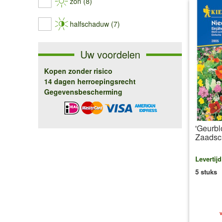
zon (8)
halfschaduw (7)
Uw voordelen
Kopen zonder risico
14 dagen herroepingsrecht
Gegevensbescherming
'Geurb
Zaadsc
Levertij
5 stuks
v