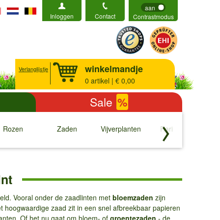
aan
Inloggen
Contact
Contrastmodus
winkelmandje
Verlanglijstje
0
artikel | € 0,00
Sale
%
Rozen
Zaden
Vijverplanten
Rariteiten
b
↓
↓
↓
↓
nt
teld. Vooral onder de zaadlinten met
bloemzaden
zijn
et hoogwaardige zaad zit in een snel afbreekbaar papieren
anten. Of het nu gaat om bloem- of
groentezaden
- de