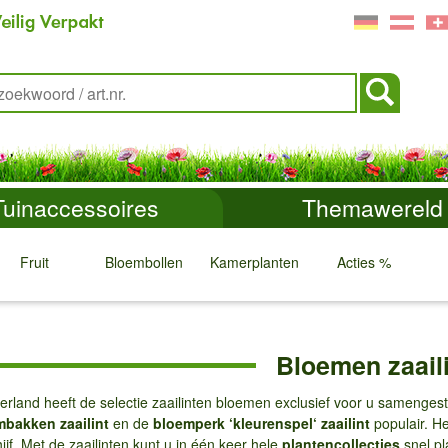
Tuinaccessoires
Themawereld
Fruit
Bloembollen
Kamerplanten
Acties %
↓
↓
↓
↓
Bloemen zaaili
erland heeft de selectie zaailinten bloemen exclusief voor u samenges
mbakken zaailint
en de
bloemperk ‘kleurenspel‘ zaailint
populair. H
ijf. Met de zaailinten kunt u in één keer hele
plantencollecties
snel pl