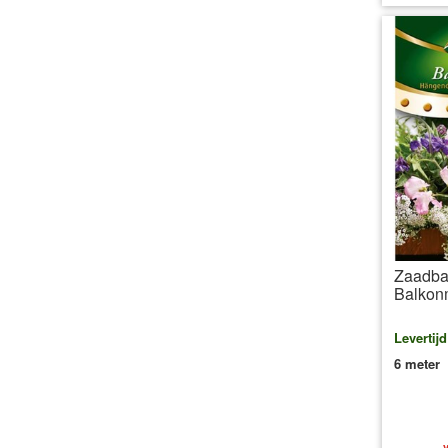
Zaadba
Balkon
Levertij
6 meter
v