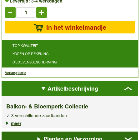
Levertijd: 3-4 werkdagen
In het winkelmandje
TOP KWALITEIT
KOPEN OP REKENING
GEGEVENSBESCHERMING
Verlanglijstje
Artikelbeschrijving
Balkon- & Bloemperk Collectie
✓ 3 verschillende zaadbanden
✓ Bloemendroom voor tuin & balkon
meer
✓ Neerleggen, water geven & laten groeien
Planten en Verzorging
Met deze set van drie praktische zaadbanden creëert u