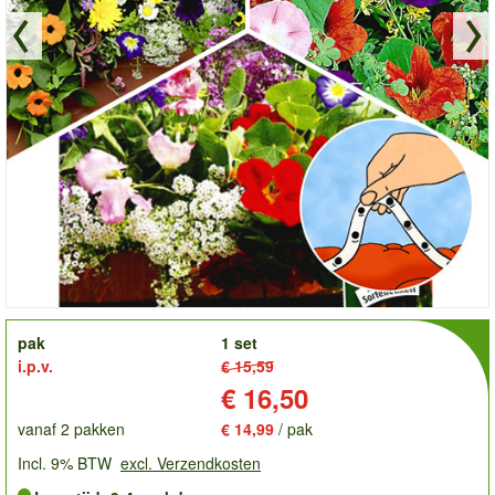
order
pak
1 set
i.p.v.
€ 15,59
Prijs:
€ 16,50
vanaf 2 pakken
€ 14,99
/ pak
Incl. 9% BTW
excl. Verzendkosten