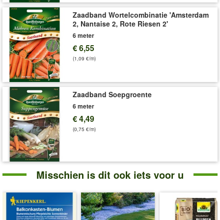
'Balkon- & Bloemperk Collectie'
Plant- en Verzorgingstips
Zaadband Wortelcombinatie 'Amsterdam
2, Nantaise 2, Rote Riesen 2'
6 meter
€ 6,55
(1,09 €/m)
Zaadband Soepgroente
6 meter
€ 4,49
(0,75 €/m)
Misschien is dit ook iets voor u