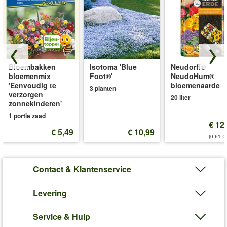
Bloembakken
Isotoma 'Blue
Neudorff®
bloemenmix
Foot®'
NeudoHum®
'Eenvoudig te
bloemenaarde
3 planten
verzorgen
20 liter
zonnekinderen'
1 portie zaad
€ 12
€ 5,49
€ 10,99
(0,61 €/
Contact & Klantenservice
Levering
Service & Hulp