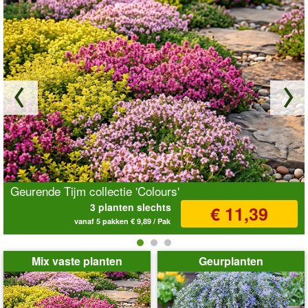
Geurende Tijm collectie 'Colours'
3 planten slechts
€ 11,39
vanaf 5 pakken € 9,89 / Pak
Stop animatie
Mix vaste planten
Geurplanten