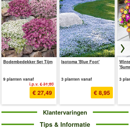
Zo
Bodembedekker Set Tijm
Isotoma 'Blue Foot'
Winte
'Sum
9 planten vanaf
3 planten vanaf
3 pla
i.p.v.
€ 31,80
€ 27,49
€ 8,95
Klantervaringen
Tips & Informatie