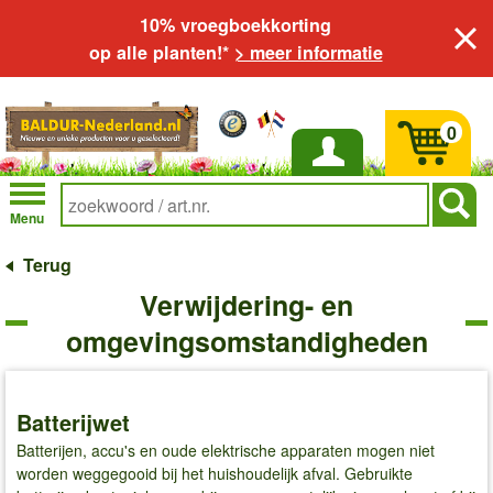
10% vroegboekkorting
op alle planten!*
> meer informatie
0
Inloggen
Menu
Terug
Verwijdering- en
omgevingsomstandigheden
Batterijwet
Batterijen, accu's en oude elektrische apparaten mogen niet
worden weggegooid bij het huishoudelijk afval. Gebruikte