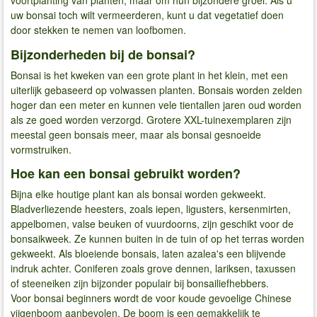
voortplanting van planten, maar om hun bijzondere groei. Als u
uw bonsai toch wilt vermeerderen, kunt u dat vegetatief doen
door stekken te nemen van loofbomen.
Bijzonderheden bij de bonsai?
Bonsai is het kweken van een grote plant in het klein, met een
uiterlijk gebaseerd op volwassen planten. Bonsais worden zelden
hoger dan een meter en kunnen vele tientallen jaren oud worden
als ze goed worden verzorgd. Grotere XXL-tuinexemplaren zijn
meestal geen bonsais meer, maar als bonsai gesnoeide
vormstruiken.
Hoe kan een bonsai gebruikt worden?
Bijna elke houtige plant kan als bonsai worden gekweekt.
Bladverliezende heesters, zoals iepen, ligusters, kersenmirten,
appelbomen, valse beuken of vuurdoorns, zijn geschikt voor de
bonsaikweek. Ze kunnen buiten in de tuin of op het terras worden
gekweekt. Als bloeiende bonsais, laten azalea's een blijvende
indruk achter. Coniferen zoals grove dennen, lariksen, taxussen
of steeneiken zijn bijzonder populair bij bonsailiefhebbers.
Voor bonsai beginners wordt de voor koude gevoelige Chinese
vijgenboom aanbevolen. De boom is een gemakkelijk te