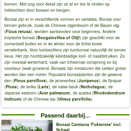
bomen. Met oog voor detail zijn ze af en toe te vinden op
trektochten door bossen en bergen.
Bonsai zijn er in verschillende vormen en variaties. Bonsai voor
binnen gebruik, zoals de Chinese vijgenboom of de Bayan vijg
(
Ficus retusa
), worden aanbevolen voor beginners. Andere
tropische bonsai (
Bougainvillea of Olijf
) zijn geschikt voor de
zomerteelt buiten en in de winter voor de lichte koele
vensterbank. Voor tuinbezitters zijn tuinbonsai natuurlijk de eerste
keus. Het zijn hoofdzakelijk kleinbladige loof- of naaldstruiken. Ze
zijn meestal winterhard, vaak van inheemse oorsprong en bij
voorkeur zwak groeiend. Bonsais zijn miniaturen die zelden groter
worden dan een meter. Populaire bonsaiplanten zijn de gewone
den (
Pinus parviflora
), de jeneverbes (
Juniperus
), de fijnspar
(
Picea
), de lariks (
Larix
), de valse beuk (
Nothofagus
), de
Japanse esdoorn (
Acer palmatum
), de azalea (
Rhododendrum
indicum
) of de Chinese iep (
Ulmus parvifolia
).
Passend daarbij...
Bonsai Carmona 'Fukientee' incl.
Schaal