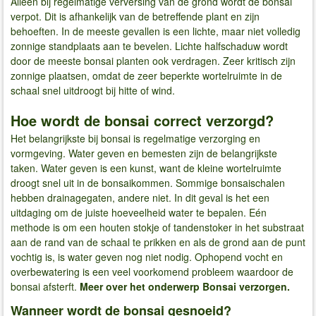
Alleen bij regelmatige verversing van de grond wordt de bonsai
verpot. Dit is afhankelijk van de betreffende plant en zijn
behoeften. In de meeste gevallen is een lichte, maar niet volledig
zonnige standplaats aan te bevelen. Lichte halfschaduw wordt
door de meeste bonsai planten ook verdragen. Zeer kritisch zijn
zonnige plaatsen, omdat de zeer beperkte wortelruimte in de
schaal snel uitdroogt bij hitte of wind.
Hoe wordt de bonsai correct verzorgd?
Het belangrijkste bij bonsai is regelmatige verzorging en
vormgeving. Water geven en bemesten zijn de belangrijkste
taken. Water geven is een kunst, want de kleine wortelruimte
droogt snel uit in de bonsaikommen. Sommige bonsaischalen
hebben drainagegaten, andere niet. In dit geval is het een
uitdaging om de juiste hoeveelheid water te bepalen. Eén
methode is om een houten stokje of tandenstoker in het substraat
aan de rand van de schaal te prikken en als de grond aan de punt
vochtig is, is water geven nog niet nodig. Ophopend vocht en
overbewatering is een veel voorkomend probleem waardoor de
bonsai afsterft.
Meer over het onderwerp Bonsai verzorgen.
Wanneer wordt de bonsai gesnoeid?