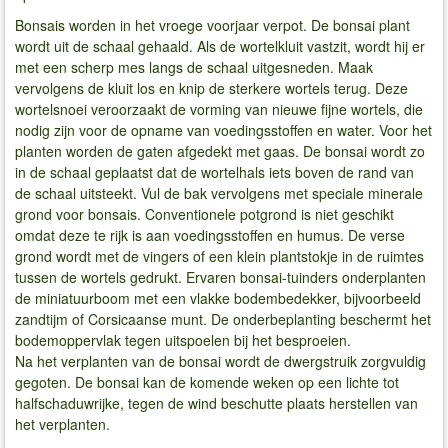
Bonsais worden in het vroege voorjaar verpot. De bonsai plant
wordt uit de schaal gehaald. Als de wortelkluit vastzit, wordt hij er
met een scherp mes langs de schaal uitgesneden. Maak
vervolgens de kluit los en knip de sterkere wortels terug. Deze
wortelsnoei veroorzaakt de vorming van nieuwe fijne wortels, die
nodig zijn voor de opname van voedingsstoffen en water. Voor het
planten worden de gaten afgedekt met gaas. De bonsai wordt zo
in de schaal geplaatst dat de wortelhals iets boven de rand van
de schaal uitsteekt. Vul de bak vervolgens met speciale minerale
grond voor bonsais. Conventionele potgrond is niet geschikt
omdat deze te rijk is aan voedingsstoffen en humus. De verse
grond wordt met de vingers of een klein plantstokje in de ruimtes
tussen de wortels gedrukt. Ervaren bonsai-tuinders onderplanten
de miniatuurboom met een vlakke bodembedekker, bijvoorbeeld
zandtijm of Corsicaanse munt. De onderbeplanting beschermt het
bodemoppervlak tegen uitspoelen bij het besproeien.
Na het verplanten van de bonsai wordt de dwergstruik zorgvuldig
gegoten. De bonsai kan de komende weken op een lichte tot
halfschaduwrijke, tegen de wind beschutte plaats herstellen van
het verplanten.