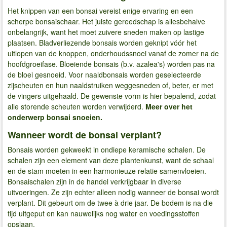
Het knippen van een bonsai vereist enige ervaring en een
scherpe bonsaischaar. Het juiste gereedschap is allesbehalve
onbelangrijk, want het moet zuivere sneden maken op lastige
plaatsen. Bladverliezende bonsais worden geknipt vóór het
uitlopen van de knoppen, onderhoudssnoei vanaf de zomer na de
hoofdgroeifase. Bloeiende bonsais (b.v. azalea's) worden pas na
de bloei gesnoeid. Voor naaldbonsais worden geselecteerde
zijscheuten en hun naaldstruiken weggesneden of, beter, er met
de vingers uitgehaald. De gewenste vorm is hier bepalend, zodat
alle storende scheuten worden verwijderd.
Meer over het
onderwerp bonsai snoeien.
Wanneer wordt de bonsai verplant?
Bonsais worden gekweekt in ondiepe keramische schalen. De
schalen zijn een element van deze plantenkunst, want de schaal
en de stam moeten in een harmonieuze relatie samenvloeien.
Bonsaischalen zijn in de handel verkrijgbaar in diverse
uitvoeringen. Ze zijn echter alleen nodig wanneer de bonsai wordt
verplant. Dit gebeurt om de twee à drie jaar. De bodem is na die
tijd uitgeput en kan nauwelijks nog water en voedingsstoffen
opslaan.