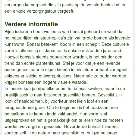
verzorgen kamerplant die zijn plaats op de vensterbank vindt en
een enkele verzorgingsfout vergeeft.
Verdere informatie
Bijna iedereen heeft wel eens van bonsai gehoord en weet dat
het natuurlijke miniatuurreplica's zijn van grote bomen als levende
kunstvorm. Bonsai betekent "boom in een schelp". Deze culturele
vorm is afkomstig uit Japan en is enkele duizenden jaren oud.
Hoewel bonsais steeds populairder worden, is het minder een
trend dan echte plantenkunst. Stel je voor dat je een levende
boom geheel naar je eigen ideeën in miniatuurformaat vormgeeft
volgens artistieke ontwerpprincipes. Naarmate ze ouder worden,
krijgen bonsais een hogere visuele waarde.
In theorie kun je bijna elke boom tot bonsai kweken, maar in de
praktijk zoek je naar bijzonder geschikte bomen. Geschikt zijn
loof- of naaldbomen, bij voorkeur met klein loof en een
terughoudende groei. Om te beginnen is het raadzaam een
bonsaiboom te kopen in de vakhandel. Hun vorm is al
uitgesproken en het is gemakkelijk om te leren hoe ze moeten
worden verzorgd en gesnoeid. Gevorderde bonsai-tuinders
zoeken zelf in de natuur naar geschikte en buigzame jonge