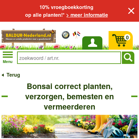
10% vroegboekkorting
op alle planten!*
> meer informatie
0
Inloggen
Menu
Terug
Bonsai correct planten,
verzorgen, bemesten en
vermeerderen