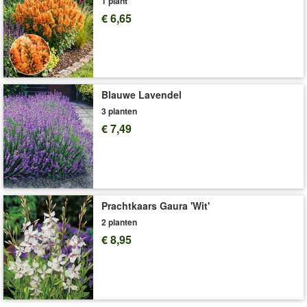
3x witte tijm (Thymus praecox albiflorus): bloeit van mei
1 plant
tot juni (3)
€ 6,65
Tip:
Volg onze beplantingsaanbeveling (zie nummers) en geniet
van een harmonieus bloementapijt.
Oppervlakte plantopstelling:
1,5 x 1 meter
(Thymus praecox, Thymus serpyllum, Thymus praecox
Blauwe Lavendel
Albiflorus)
3 planten
€ 7,49
Art.nr.:
9767
Levering omvat:
9x9 cm-pot
'Bodembedekker Set Tijm'
Plant- en Verzorgingstips
Prachtkaars Gaura 'Wit'
2 planten
€ 8,95