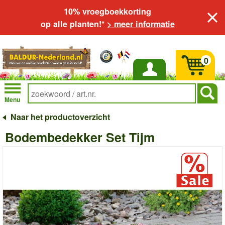
10% vroegboekkorting
op alle planten!*
> meer informatie
0
Inloggen
Menu
Naar het productoverzicht
Bodembedekker Set Tijm