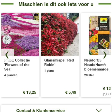
Misschien is dit ook iets voor u
Phlox Collectie
Glansmispel 'Red
Neudorff®
'Flowers of the
Robin'
NeudoHum®
Sea'
bloemenaarde
1 plant
4 planten
20 liter
€ 12
€ 13,25
€ 5,49
(0,61 €/
Contact & Klantenservice