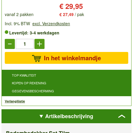
Prijs:
€ 29,95
vanaf 2 pakken
€ 27,49
/ pak
Incl. 9% BTW
excl. Verzendkosten
Levertijd: 3-4 werkdagen
In het winkelmandje
TOP KWALITEIT
KOPEN OP REKENING
GEGEVENSBESCHERMING
Verlanglijstje
Artikelbeschrijving
Bodembedekker Set Tijm