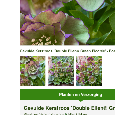
Gevulde Kerstroos 'Double Ellen® Green Picotée' - Fot
Planten en Verzorging
Gevulde Kerstroos 'Double Ellen® Gr
Plant- en Verzorgingstips
Hier klikken