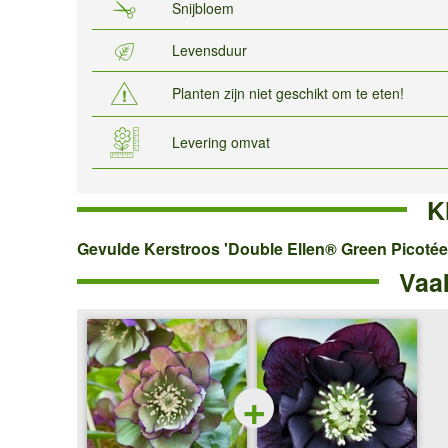
Snijbloem
Levensduur
Planten zijn niet geschikt om te eten!
Levering omvat
K
Gevulde
Gevulde Kerstroos 'Double Ellen® Green Picotée
Vaa
Kerstroos
'Double
Ellen®
Green
+
Picotée'