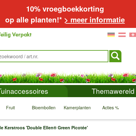
10% vroegboekkorting
op alle planten!*
> meer informatie
Tuinaccessoires
Themawereld
Fruit
Bloembollen
Kamerplanten
Acties %
↓
↓
↓
↓
e Kerstroos 'Double Ellen® Green Picotée'