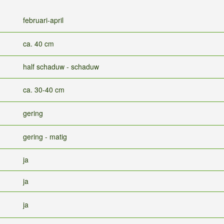
februari-april
ca. 40 cm
half schaduw - schaduw
ca. 30-40 cm
gering
gering - matig
ja
ja
ja