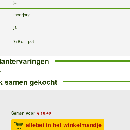
ja
meerjarig
ja
9x9 cm-pot
lantervaringen
'
k samen gekocht
Samen voor
€ 18,40
allebei in het winkelmandje