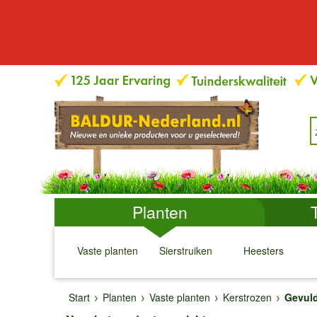
Planten
Vaste planten
Sierstruiken
Heesters
↓
↓
↓
↓
Start
Planten
Vaste planten
Kerstrozen
Gevuld