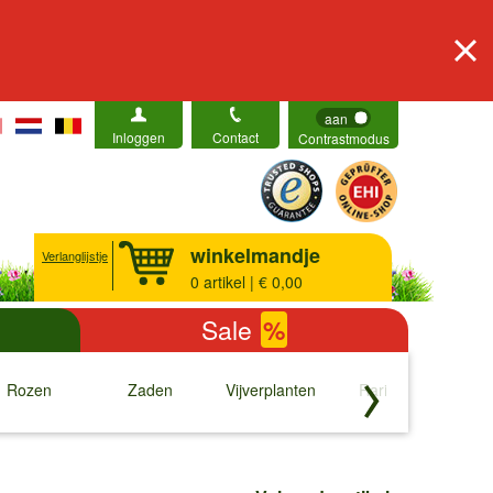
aan
Inloggen
Contact
Contrastmodus
winkelmandje
Verlanglijstje
0
artikel | € 0,00
Sale
%
Rozen
Zaden
Vijverplanten
Rariteiten
b
↓
↓
↓
↓