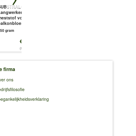
SUBSTRAL®
Buzzy 'Banaan'
Kerstroos
Langwerkende
Frostkiss®
1 complete set
meststof voor
'Glenda's Gloss'
balkonbloemen
1 plant
50 gram
€ 13,25
€ 16,49
€ 21,95
(17,67 €/kg)
e firma
ver ons
drijfsfilosofie
egankelijkheidsverklaring