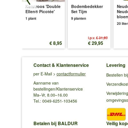
Hartje
Kerstroos 'Double
Bodembedekker
Neudo
earts®'
Ellen® Picotée'
Set Tijm
Neud
bloe
1 plant
9 planten
20 liter
i.p.v.
€ 31,80
€ 9,85
€ 8,95
€ 29,95
Contact & Klantenservice
Levering
per E-Mail >
contactformulier
Bestellen b
Aanname van
Verzendkos
bestellingen/Klantenservice
Verwijderin
Ma–Vr, 8.00–16.00
omgevings
Tel.: 0049-6251-103456
Betalen bij BALDUR
Veilig kop