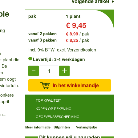
Volgende artikel
ble
order
pak
1 plant
Prijs:
€ 9,45
ing
vanaf 2 pakken
€ 8,99
/ pak
vanaf 3 pakken
€ 8,25
/ pak
Incl. 9% BTW
excl. Verzendkosten
n
Levertijd: 3-4 werkdagen
 plant die
. De
en
oem oogt
In het winkelmandje
wintertuin.
 donkere
TOP KWALITEIT
april
KOPEN OP REKENING
n...
GEGEVENSBESCHERMING
Meer informatie
Uitprinten
Verlanglijstje
Dit kunnen wij u aanraden