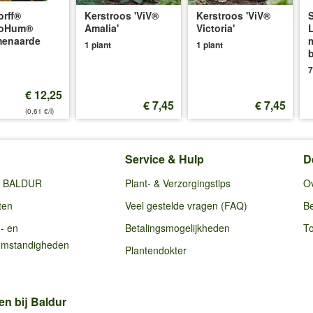
rff®
Kerstroos 'ViV®
Kerstroos 'ViV®
oHum®
Amalia'
Victoria'
menaarde
1 plant
1 plant
7
€ 12,25
€ 7,45
€ 7,45
(0,61 €/l)
Service & Hulp
D
ij BALDUR
Plant- & Verzorgingstips
O
ten
Veel gestelde vragen (FAQ)
Be
g- en
Betalingsmogelijkheden
To
omstandigheden
Plantendokter
en bij Baldur