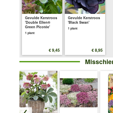
Gevulde Kerstroos
Gevulde Kerstroos
'Double Ellen®
'Black Swan'
Green Picotée'
1 plant
1 plant
€ 9,45
€ 8,95
Misschien