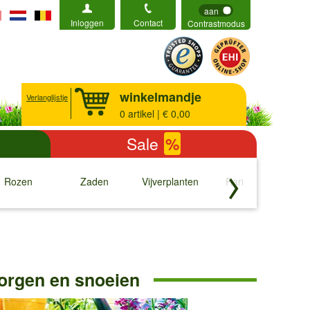
aan
Inloggen
Contact
Contrastmodus
winkelmandje
Verlanglijstje
0
artikel | € 0,00
Sale
%
Rozen
Zaden
Vijverplanten
Rariteiten
b
↓
↓
↓
↓
orgen en snoeien