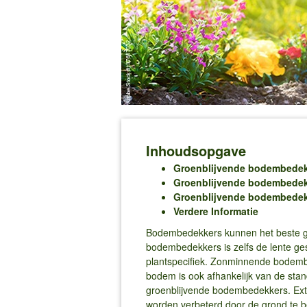
Inhoudsopgave
Groenblijvende bodembedek
Groenblijvende bodembedek
Groenblijvende bodembedek
Verdere Informatie
Bodembedekkers kunnen het beste gepl
bodembedekkers is zelfs de lente ge
plantspecifiek. Zonminnende bodembe
bodem is ook afhankelijk van de sta
groenblijvende bodembedekkers. Ext
worden verbeterd door de grond te 