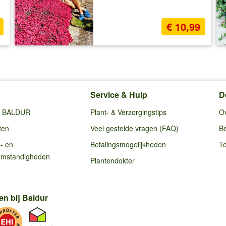
€ 10,99
Service & Hulp
D
ij BALDUR
Plant- & Verzorgingstips
O
ten
Veel gestelde vragen (FAQ)
Be
g- en
Betalingsmogelijkheden
To
omstandigheden
Plantendokter
en bij Baldur