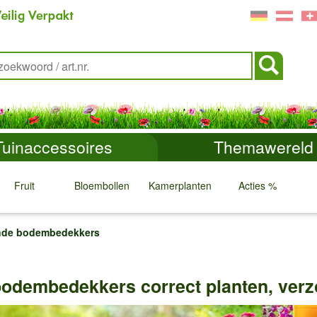
Tuinaccessoires
Themawereld
Fruit
Bloembollen
Kamerplanten
Acties %
↓
↓
↓
↓
ende bodembedekkers
bodembedekkers correct planten, verz