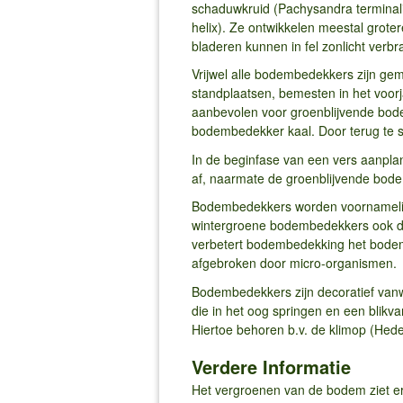
schaduwkruid (Pachysandra terminali
helix). Ze ontwikkelen meestal grote
bladeren kunnen in fel zonlicht verb
Vrijwel alle bodembedekkers zijn ge
standplaatsen, bemesten in het voorj
aanbevolen voor groenblijvende bod
bodembedekker kaal. Door terug te s
In de beginfase van een vers aanpla
af, naarmate de groenblijvende bodem
Bodembedekkers worden voornamelijk
wintergroene bodembedekkers ook de 
verbetert bodembedekking het bode
afgebroken door micro-organismen.
Bodembedekkers zijn decoratief vanw
die in het oog springen en een blik
Hiertoe behoren b.v. de klimop (Hede
Verdere Informatie
Het vergroenen van de bodem ziet er 