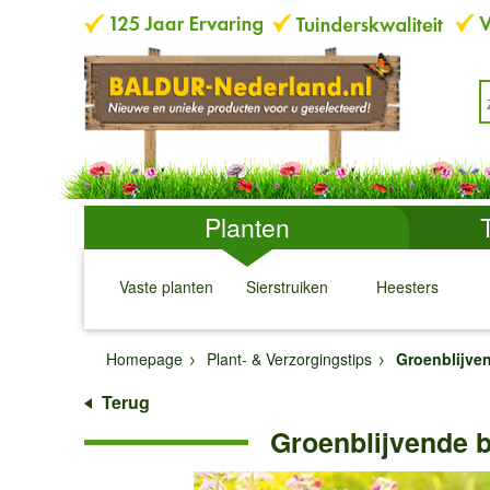
Planten
Vaste planten
Sierstruiken
Heesters
↓
↓
↓
↓
Homepage
Plant- & Verzorgingstips
Groenblijv
Terug
Groenblijvende 