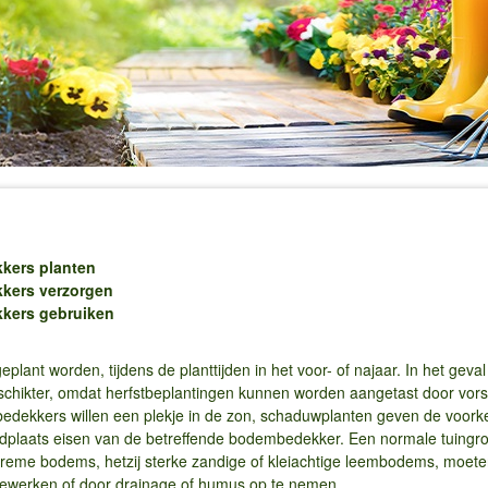
kers planten
kers verzorgen
kers gebruiken
ant worden, tijdens de planttijden in het voor- of najaar. In het geva
schikter, omdat herfstbeplantingen kunnen worden aangetast door vorst
dekkers willen een plekje in de zon, schaduwplanten geven de voork
ndplaats eisen van de betreffende bodembedekker. Een normale tuing
reme bodems, hetzij sterke zandige of kleiachtige leembodems, moete
bewerken of door drainage of humus op te nemen.