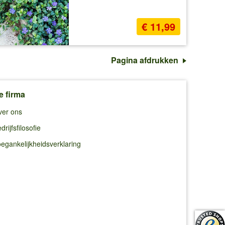
€ 11,99
Pagina afdrukken
e firma
ver ons
drijfsfilosofie
egankelijkheidsverklaring