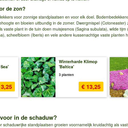
or de zon?
dekkers voor zonnige standplaatsen en voor elk doel. Bodembedekkende
ehoogte en bloeien uitbundig in de zomer. Dwergmispel (Cotoneaster) z
s vaste plant in de tuin doen muisjesmos (Sagina subulata), wilde tijm
na), scheefbloem (Iberis) en vele andere kussenachtige vaste planten h
Winterharde Klimop
 Sea'
'Baltica'
3 planten
13,25
€ 13,25
 voor in de schaduw?
schaduwrijke standplaatsen groeien voornamelijk kruidachtig als vast