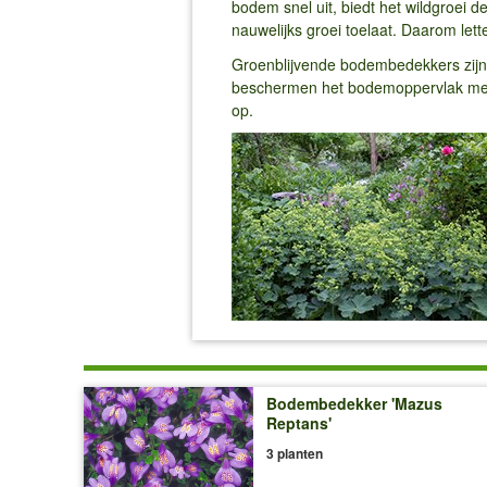
bodem snel uit, biedt het wildgroei d
nauwelijks groei toelaat. Daarom let
Groenblijvende bodembedekkers zijn
beschermen het bodemoppervlak met h
op.
Bodembedekker 'Mazus
Reptans'
3 planten