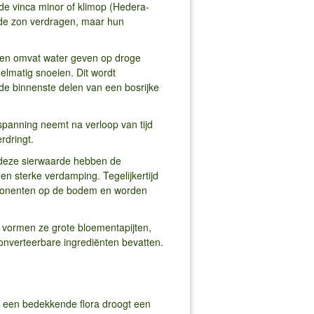
de vinca minor of klimop (Hedera-
e de zon verdragen, maar hun
nten omvat water geven op droge
elmatig snoeien. Dit wordt
e binnenste delen van een bosrijke
spanning neemt na verloop van tijd
rdringt.
 deze sierwaarde hebben de
 sterke verdamping. Tegelijkertijd
mponenten op de bodem en worden
 vormen ze grote bloementapijten,
onverteerbare ingrediënten bevatten.
er een bedekkende flora droogt een