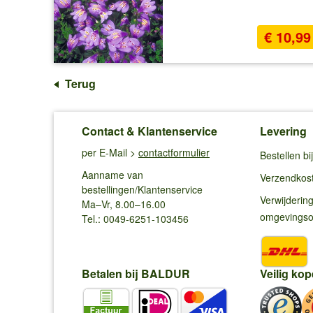
€ 10,99
Terug
Contact & Klantenservice
Levering
per E-Mail >
contactformulier
Bestellen b
Aanname van
Verzendkos
bestellingen/Klantenservice
Verwijderin
Ma–Vr, 8.00–16.00
omgevings
Tel.: 0049-6251-103456
Betalen bij BALDUR
Veilig kop