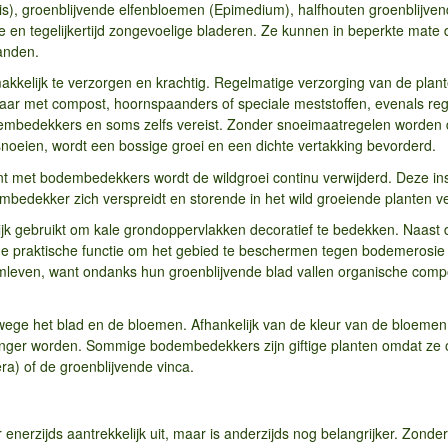
s), groenblijvende elfenbloemen (Epimedium), halfhouten groenblijven
re en tegelijkertijd zongevoelige bladeren. Ze kunnen in beperkte mat
randen.
makkelijk te verzorgen en krachtig. Regelmatige verzorging van de pla
aar met compost, hoornspaanders of speciale meststoffen, evenals reg
embedekkers en soms zelfs vereist. Zonder snoeimaatregelen worden d
noeien, wordt een bossige groei en een dichte vertakking bevorderd.
nt met bodembedekkers wordt de wildgroei continu verwijderd. Deze in
bedekker zich verspreidt en storende in het wild groeiende planten ve
 gebruikt om kale grondoppervlakken decoratief te bedekken. Naast
praktische functie om het gebied te beschermen tegen bodemerosie en
mleven, want ondanks hun groenblijvende blad vallen organische co
ege het blad en de bloemen. Afhankelijk van de kleur van de bloemen
vanger worden. Sommige bodembedekkers zijn giftige planten omdat ze 
ra) of de groenblijvende vinca.
enerzijds aantrekkelijk uit, maar is anderzijds nog belangrijker. Zond