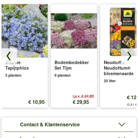
Blauwe
Bodembedekker
Neudorff®
Tapijtphlox
Set Tijm
NeudoHum®
bloemenaarde
3 planten
9 planten
20 liter
i.p.v.
€ 31,80
€ 12
€ 10,95
€ 29,95
(0,61 €/
Contact & Klantenservice