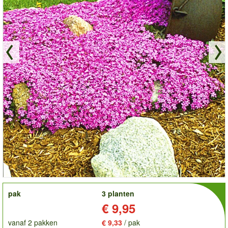
order
pak
3 planten
Prijs:
€ 9,95
vanaf 2 pakken
€ 9,33
/ pak