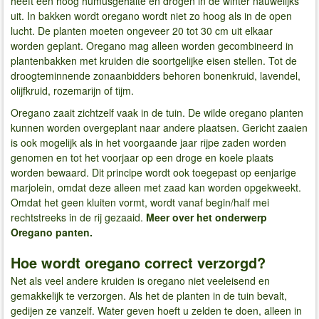
heeft een hoog humusgehalte en drogen in de winter nauwelijks
uit. In bakken wordt oregano wordt niet zo hoog als in de open
lucht. De planten moeten ongeveer 20 tot 30 cm uit elkaar
worden geplant. Oregano mag alleen worden gecombineerd in
plantenbakken met kruiden die soortgelijke eisen stellen. Tot de
droogteminnende zonaanbidders behoren bonenkruid, lavendel,
olijfkruid, rozemarijn of tijm.
Oregano zaait zichtzelf vaak in de tuin. De wilde oregano planten
kunnen worden overgeplant naar andere plaatsen. Gericht zaaien
is ook mogelijk als in het voorgaande jaar rijpe zaden worden
genomen en tot het voorjaar op een droge en koele plaats
worden bewaard. Dit principe wordt ook toegepast op eenjarige
marjolein, omdat deze alleen met zaad kan worden opgekweekt.
Omdat het geen kluiten vormt, wordt vanaf begin/half mei
rechtstreeks in de rij gezaaid.
Meer over het onderwerp
Oregano panten.
Hoe wordt oregano correct verzorgd?
Net als veel andere kruiden is oregano niet veeleisend en
gemakkelijk te verzorgen. Als het de planten in de tuin bevalt,
gedijen ze vanzelf. Water geven hoeft u zelden te doen, alleen in