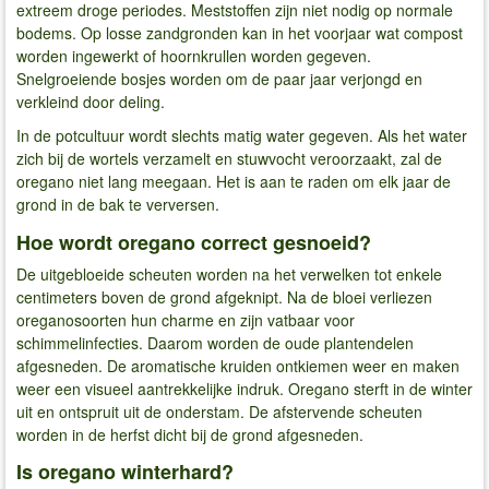
extreem droge periodes. Meststoffen zijn niet nodig op normale
bodems. Op losse zandgronden kan in het voorjaar wat compost
worden ingewerkt of hoornkrullen worden gegeven.
Snelgroeiende bosjes worden om de paar jaar verjongd en
verkleind door deling.
In de potcultuur wordt slechts matig water gegeven. Als het water
zich bij de wortels verzamelt en stuwvocht veroorzaakt, zal de
oregano niet lang meegaan. Het is aan te raden om elk jaar de
grond in de bak te verversen.
Hoe wordt oregano correct gesnoeid?
De uitgebloeide scheuten worden na het verwelken tot enkele
centimeters boven de grond afgeknipt. Na de bloei verliezen
oreganosoorten hun charme en zijn vatbaar voor
schimmelinfecties. Daarom worden de oude plantendelen
afgesneden. De aromatische kruiden ontkiemen weer en maken
weer een visueel aantrekkelijke indruk. Oregano sterft in de winter
uit en ontspruit uit de onderstam. De afstervende scheuten
worden in de herfst dicht bij de grond afgesneden.
Is oregano winterhard?