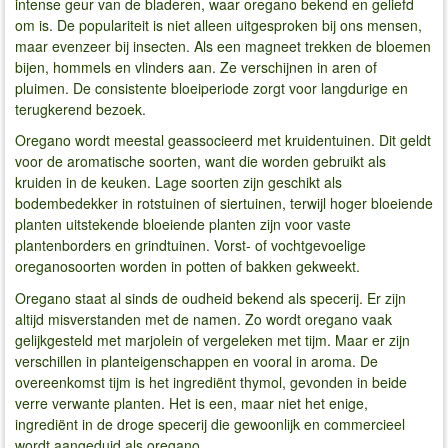
intense geur van de bladeren, waar oregano bekend en geliefd
om is. De populariteit is niet alleen uitgesproken bij ons mensen,
maar evenzeer bij insecten. Als een magneet trekken de bloemen
bijen, hommels en vlinders aan. Ze verschijnen in aren of
pluimen. De consistente bloeiperiode zorgt voor langdurige en
terugkerend bezoek.
Oregano wordt meestal geassocieerd met kruidentuinen. Dit geldt
voor de aromatische soorten, want die worden gebruikt als
kruiden in de keuken. Lage soorten zijn geschikt als
bodembedekker in rotstuinen of siertuinen, terwijl hoger bloeiende
planten uitstekende bloeiende planten zijn voor vaste
plantenborders en grindtuinen. Vorst- of vochtgevoelige
oreganosoorten worden in potten of bakken gekweekt.
Oregano staat al sinds de oudheid bekend als specerij. Er zijn
altijd misverstanden met de namen. Zo wordt oregano vaak
gelijkgesteld met marjolein of vergeleken met tijm. Maar er zijn
verschillen in planteigenschappen en vooral in aroma. De
overeenkomst tijm is het ingrediënt thymol, gevonden in beide
verre verwante planten. Het is een, maar niet het enige,
ingrediënt in de droge specerij die gewoonlijk en commercieel
wordt aangeduid als oregano.