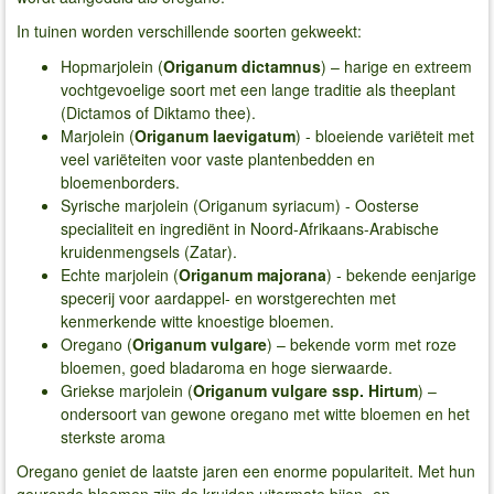
In tuinen worden verschillende soorten gekweekt:
Hopmarjolein (
Origanum dictamnus
) – harige en extreem
vochtgevoelige soort met een lange traditie als theeplant
(Dictamos of Diktamo thee).
Marjolein (
Origanum laevigatum
) - bloeiende variëteit met
veel variëteiten voor vaste plantenbedden en
bloemenborders.
Syrische marjolein (Origanum syriacum) - Oosterse
specialiteit en ingrediënt in Noord-Afrikaans-Arabische
kruidenmengsels (Zatar).
Echte marjolein (
Origanum majorana
) - bekende eenjarige
specerij voor aardappel- en worstgerechten met
kenmerkende witte knoestige bloemen.
Oregano (
Origanum vulgare
) – bekende vorm met roze
bloemen, goed bladaroma en hoge sierwaarde.
Griekse marjolein (
Origanum vulgare ssp. Hirtum
) –
ondersoort van gewone oregano met witte bloemen en het
sterkste aroma
Oregano geniet de laatste jaren een enorme populariteit. Met hun
geurende bloemen zijn de kruiden uitermate bijen- en