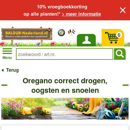
10% vroegboekkorting
op alle planten!*
> meer informatie
0
Inloggen
Menu
Terug
Oregano correct drogen,
oogsten en snoeien