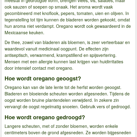
meestal in gedroogde vorm, brengen vlees, vis, salades, maar
ook sauzen of soepen op smaak. Het aroma wordt vaak
gecombineerd met knoflook, pepers, tomaten, uien en olijven. In
tegenstelling tot tijm kunnen de bladeren worden gekookt, omdat
hun aroma niet verdampt. Oregano wordt ook gewaardeerd in de
Mexicaanse keuken.
De thee, zowel van bladeren als bloemen, is zeer verteerbaar en
waardevol vanuit medicinaal oogpunt. De effecten zijn
antiseptisch, verwarmend, krampstillend en spijsvertering.
Mensen met een allergie kunnen last krijgen van huidirritaties
door intensief contact met oregano.
Hoe wordt oregano geoogst?
Oregano kan van de late lente tot de herfst worden geoogst.
Bladeren en bloeiende scheuten worden afgesneden. Tijdens de
oogst worden bruine plantendelen verwijderd. In zekere zin
vervangt de oogst regelmatig snoeien. Gebruik vers of gedroogd.
Hoe wordt oregano gedroogd?
Langere scheuten, met of zonder bloemen, worden enkele
centimeters boven de grond afgesneden. Ze worden bijgesneden