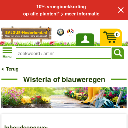
10% vroegboekkorting
op alle planten!*
> meer informatie
0
Inloggen
Menu
Terug
Wisteria of blauweregen
Inhoudsopgave: