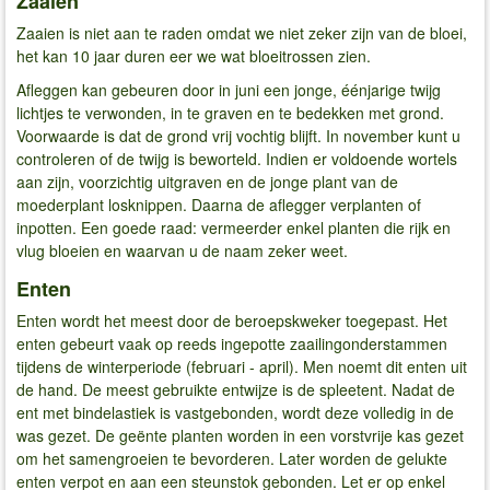
Zaaien
Zaaien is niet aan te raden omdat we niet zeker zijn van de bloei,
het kan 10 jaar duren eer we wat bloeitrossen zien.
Afleggen kan gebeuren door in juni een jonge, éénjarige twijg
lichtjes te verwonden, in te graven en te bedekken met grond.
Voorwaarde is dat de grond vrij vochtig blijft. In november kunt u
controleren of de twijg is beworteld. Indien er voldoende wortels
aan zijn, voorzichtig uitgraven en de jonge plant van de
moederplant losknippen. Daarna de aflegger verplanten of
inpotten. Een goede raad: vermeerder enkel planten die rijk en
vlug bloeien en waarvan u de naam zeker weet.
Enten
Enten wordt het meest door de beroepskweker toegepast. Het
enten gebeurt vaak op reeds ingepotte zaailingonderstammen
tijdens de winterperiode (februari - april). Men noemt dit enten uit
de hand. De meest gebruikte entwijze is de spleetent. Nadat de
ent met bindelastiek is vastgebonden, wordt deze volledig in de
was gezet. De geënte planten worden in een vorstvrije kas gezet
om het samengroeien te bevorderen. Later worden de gelukte
enten verpot en aan een steunstok gebonden. Let er op enkel