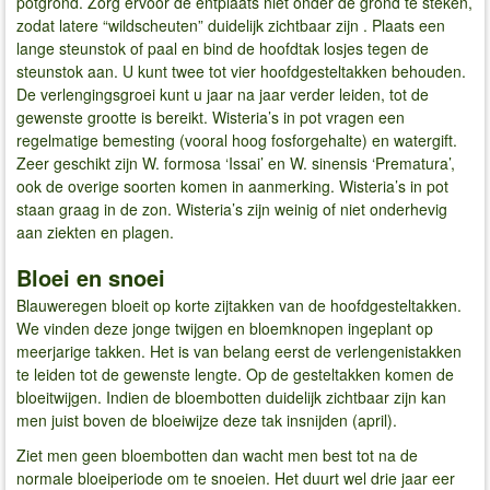
potgrond. Zorg ervoor de entplaats niet onder de grond te steken,
zodat latere “wildscheuten” duidelijk zichtbaar zijn . Plaats een
lange steunstok of paal en bind de hoofdtak losjes tegen de
steunstok aan. U kunt twee tot vier hoofdgesteltakken behouden.
De verlengingsgroei kunt u jaar na jaar verder leiden, tot de
gewenste grootte is bereikt. Wisteria’s in pot vragen een
regelmatige bemesting (vooral hoog fosforgehalte) en watergift.
Zeer geschikt zijn W. formosa ‘Issai’ en W. sinensis ‘Prematura’,
ook de overige soorten komen in aanmerking. Wisteria’s in pot
staan graag in de zon. Wisteria’s zijn weinig of niet onderhevig
aan ziekten en plagen.
Bloei en snoei
Blauweregen bloeit op korte zijtakken van de hoofdgesteltakken.
We vinden deze jonge twijgen en bloemknopen ingeplant op
meerjarige takken. Het is van belang eerst de verlengenistakken
te leiden tot de gewenste lengte. Op de gesteltakken komen de
bloeitwijgen. Indien de bloembotten duidelijk zichtbaar zijn kan
men juist boven de bloeiwijze deze tak insnijden (april).
Ziet men geen bloembotten dan wacht men best tot na de
normale bloeiperiode om te snoeien. Het duurt wel drie jaar eer