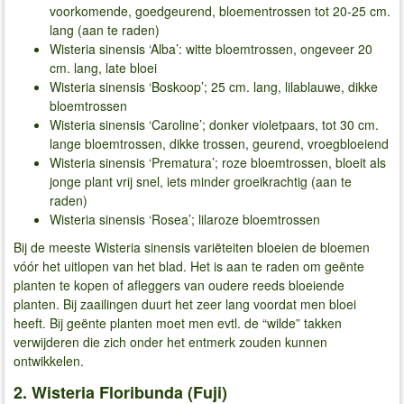
voorkomende, goedgeurend, bloementrossen tot 20-25 cm.
lang (aan te raden)
Wisteria sinensis ‘Alba’: witte bloemtrossen, ongeveer 20
cm. lang, late bloei
Wisteria sinensis ‘Boskoop’; 25 cm. lang, lilablauwe, dikke
bloemtrossen
Wisteria sinensis ‘Caroline’; donker violetpaars, tot 30 cm.
lange bloemtrossen, dikke trossen, geurend, vroegbloeiend
Wisteria sinensis ‘Prematura’; roze bloemtrossen, bloeit als
jonge plant vrij snel, iets minder groeikrachtig (aan te
raden)
Wisteria sinensis ‘Rosea’; lilaroze bloemtrossen
Bij de meeste Wisteria sinensis variëteiten bloeien de bloemen
vóór het uitlopen van het blad. Het is aan te raden om geënte
planten te kopen of afleggers van oudere reeds bloeiende
planten. Bij zaailingen duurt het zeer lang voordat men bloei
heeft. Bij geënte planten moet men evtl. de “wilde” takken
verwijderen die zich onder het entmerk zouden kunnen
ontwikkelen.
2. Wisteria Floribunda (Fuji)