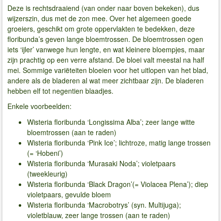
Deze is rechtsdraaiend (van onder naar boven bekeken), dus
wijzerszin, dus met de zon mee. Over het algemeen goede
groeiers, geschikt om grote oppervlakten te bedekken, deze
floribunda’s geven lange bloemtrossen. De bloemtrossen ogen
iets ‘ijler’ vanwege hun lengte, en wat kleinere bloempjes, maar
zijn prachtig op een verre afstand. De bloei valt meestal na half
mei. Sommige variëteiten bloeien voor het uitlopen van het blad,
andere als de bladeren al wat meer zichtbaar zijn. De bladeren
hebben elf tot negentien blaadjes.
Enkele voorbeelden:
Wisteria floribunda ‘Longissima Alba’; zeer lange witte
bloemtrossen (aan te raden)
Wisteria floribunda ‘Pink Ice’; lichtroze, matig lange trossen
(= ‘Hobeni’)
Wisteria floribunda ‘Murasaki Noda’; violetpaars
(tweekleurig)
Wisteria floribunda ‘Black Dragon’(= Violacea Plena’); diep
violetpaars, gevulde bloem
Wisteria floribunda ‘Macrobotrys’ (syn. Multijuga);
violetblauw, zeer lange trossen (aan te raden)