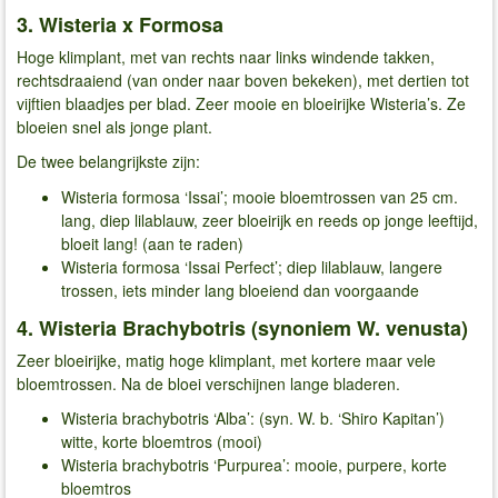
3. Wisteria x Formosa
Hoge klimplant, met van rechts naar links windende takken,
rechtsdraaiend (van onder naar boven bekeken), met dertien tot
vijftien blaadjes per blad. Zeer mooie en bloeirijke Wisteria’s. Ze
bloeien snel als jonge plant.
De twee belangrijkste zijn:
Wisteria formosa ‘Issai’; mooie bloemtrossen van 25 cm.
lang, diep lilablauw, zeer bloeirijk en reeds op jonge leeftijd,
bloeit lang! (aan te raden)
Wisteria formosa ‘Issai Perfect’; diep lilablauw, langere
trossen, iets minder lang bloeiend dan voorgaande
4. Wisteria Brachybotris (synoniem W. venusta)
Zeer bloeirijke, matig hoge klimplant, met kortere maar vele
bloemtrossen. Na de bloei verschijnen lange bladeren.
Wisteria brachybotris ‘Alba’: (syn. W. b. ‘Shiro Kapitan’)
witte, korte bloemtros (mooi)
Wisteria brachybotris ‘Purpurea’: mooie, purpere, korte
bloemtros