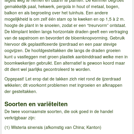
tegels weg te nemen en daarin te planten. De klimmer begroeit
gemakkelijk paal, hekwerk, pergola in hout of metaal, bogen,
balkon en als begroeiing over het tuinhuis. Een andere
mogelijkheid is om zelf één stam op te kweken en op 1,5 à 2 m.
hoogte de plant in te snoeien, zodat er een “treurvorm” ontstaat.
De klimplant leiden langs horizontale draden geeft een vertraging
van de sapstroom en bevordert de bloemknopvorming. Gebruik
hiervoor dik geplastificeerde ijzerdraad en een paar stevige
oogvijzen. De hoofdgesteltakken die langs de draden groeien
kunt u vastleggen met groen plastiek aanbinddraad welke men in
boomkwekerijen gebruikt. Een alternatief is gewoon koord maar
dit dient wel jaarlijks gecontroleerd te worden.
Opgepast! Let erop dat de takken zich niet rond de ijzerdraad
wikkelen; dit voorkomt problemen met ingroeien en afknappen
der gesteltakken.
Soorten en variëteiten
De twee voornaamste soorten, die ook goed in de handel
verkrijgbaar zijn:
(1) Wisteria sinensis (afkomstig van China; Kanton)