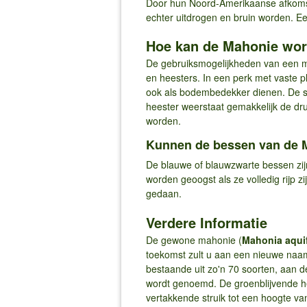
Door hun Noord-Amerikaanse afkomst 
echter uitdrogen en bruin worden. Ee
Hoe kan de Mahonie wor
De gebruiksmogelijkheden van een mah
en heesters. In een perk met vaste 
ook als bodembedekker dienen. De str
heester weerstaat gemakkelijk de dr
worden.
Kunnen de bessen van de M
De blauwe of blauwzwarte bessen zij
worden geoogst als ze volledig rijp zi
gedaan.
Verdere Informatie
De gewone mahonie (
Mahonia aqui
toekomst zult u aan een nieuwe naam
bestaande uit zo'n 70 soorten, aan d
wordt genoemd. De groenblijvende he
vertakkende struik tot een hoogte va