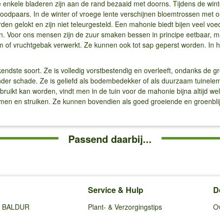
e enkele bladeren zijn aan de rand bezaaid met doorns. Tijdens de win
oodpaars. In de winter of vroege lente verschijnen bloemtrossen met o
den gelokt en zijn niet teleurgesteld. Een mahonie biedt bijen veel voe
en. Voor ons mensen zijn de zuur smaken bessen in principe eetbaar, 
jam of vruchtgebak verwerkt. Ze kunnen ook tot sap geperst worden. I
ndste soort. Ze is volledig vorstbestendig en overleeft, ondanks de g
nder schade. Ze is geliefd als bodembedekker of als duurzaam tuineleme
gebruikt kan worden, vindt men in de tuin voor de mahonie bijna altijd w
bomen en struiken. Ze kunnen bovendien als goed groeiende en groenb
Passend daarbij...
Service & Hulp
D
ij BALDUR
Plant- & Verzorgingstips
O