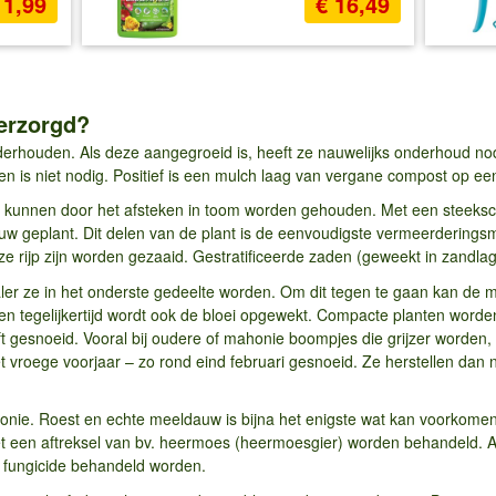
11,99
€ 16,49
erzorgd?
erhouden. Als deze aangegroeid is, heeft ze nauwelijks onderhoud nodi
ten is niet nodig. Positief is een mulch laag van vergane compost op
kunnen door het afsteken in toom worden gehouden. Met een steeks
euw geplant. Dit delen van de plant is de eenvoudigste vermeerderingsm
eze rijp zijn worden gezaaid. Gestratificeerde zaden (geweekt in zand
er ze in het onderste gedeelte worden. Om dit tegen te gaan kan de 
en tegelijkertijd wordt ook de bloei opgewekt. Compacte planten worde
ft gesnoeid. Vooral bij oudere of mahonie boompjes die grijzer worden, 
vroege voorjaar – zo rond eind februari gesnoeid. Ze herstellen dan nog
onie. Roest en echte meeldauw is bijna het enigste wat kan voorkomen
et een aftreksel van bv. heermoes (heermoesgier) worden behandeld. A
 fungicide behandeld worden.