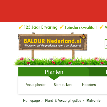
Planten
Vaste planten
Sierstruiken
Heesters
↓
↓
↓
↓
Homepage
Plant- & Verzorgingstips
Mahonie