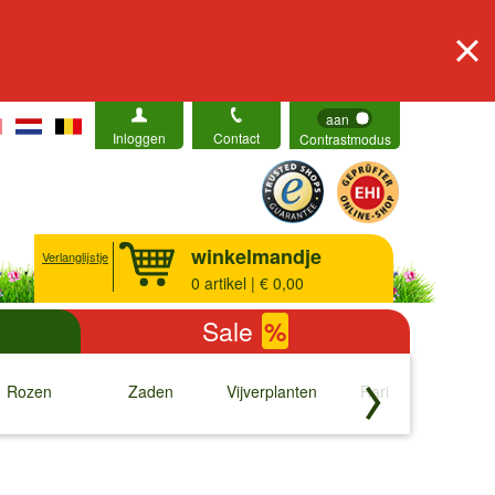
aan
Inloggen
Contact
Contrastmodus
winkelmandje
Verlanglijstje
0
artikel | € 0,00
Sale
%
Rozen
Zaden
Vijverplanten
Rariteiten
b
↓
↓
↓
↓