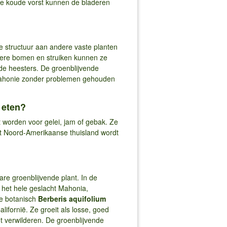
ge koude vorst kunnen de bladeren
e structuur aan andere vaste planten
otere bomen en struiken kunnen ze
 de heesters. De groenblijvende
e mahonie zonder problemen gehouden
 eten?
 worden voor gelei, jam of gebak. Ze
n het Noord-Amerikaanse thuisland wordt
are groenblijvende plant. In de
het hele geslacht Mahonia,
e botanisch
Berberis aquifolium
fornië. Ze groeit als losse, goed
ot verwilderen. De groenblijvende