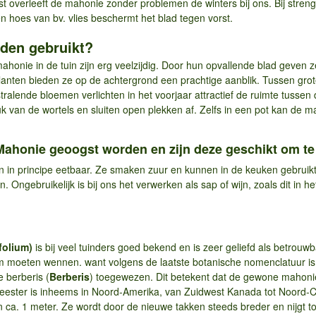
overleeft de mahonie zonder problemen de winters bij ons. Bij stren
n hoes van bv. vlies beschermt het blad tegen vorst.
den gebruikt?
onie in de tuin zijn erg veelzijdig. Door hun opvallende blad geven z
planten bieden ze op de achtergrond een prachtige aanblik. Tussen gr
alende bloemen verlichten in het voorjaar attractief de ruimte tussen
uk van de wortels en sluiten open plekken af. Zelfs in een pot kan d
ahonie geoogst worden en zijn deze geschikt om te
n in principe eetbaar. Ze smaken zuur en kunnen in de keuken gebruikt
jn. Ongebruikelijk is bij ons het verwerken als sap of wijn, zoals dit i
folium)
is bij veel tuinders goed bekend en is zeer geliefd als betrouwb
 moeten wennen. want volgens de laatste botanische nomenclatuur is 
e berberis (
Berberis
) toegewezen. Dit betekent dat de gewone mahoni
ester is inheems in Noord-Amerika, van Zuidwest Kanada tot Noord-Cali
n ca. 1 meter. Ze wordt door de nieuwe takken steeds breder en nijgt t