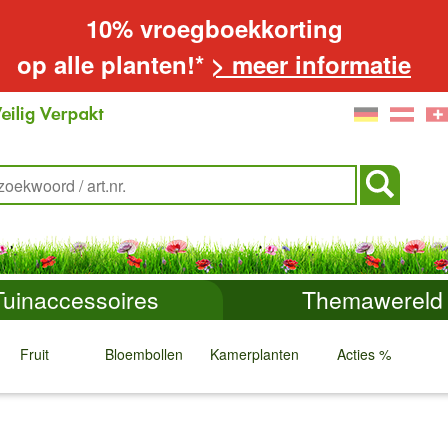
10% vroegboekkorting
op alle planten!*
> meer informatie
Tuinaccessoires
Themawereld
Fruit
Bloembollen
Kamerplanten
Acties %
↓
↓
↓
↓