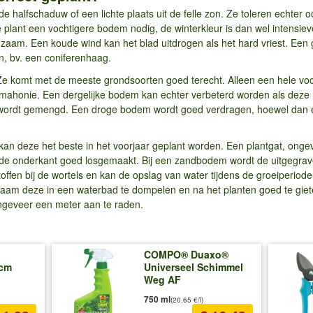
 halfschaduw of een lichte plaats uit de felle zon. Ze toleren echter 
e plant een vochtigere bodem nodig, de winterkleur is dan wel intensiev
aam. Een koude wind kan het blad uitdrogen als het hard vriest. Ee
, bv. een coniferenhaag.
Ze komt met de meeste grondsoorten goed terecht. Alleen een hele voch
de mahonie. Een dergelijke bodem kan echter verbeterd worden als dez
wordt gemengd. Een droge bodem wordt goed verdragen, hoewel dan e
an deze het beste in het voorjaar geplant worden. Een plantgat, ongev
an de onderkant goed losgemaakt. Bij een zandbodem wordt de uitgeg
ffen bij de wortels en kan de opslag van water tijdens de groeiperio
adzaam deze in een waterbad te dompelen en na het planten goed te giet
 ongeveer een meter aan te raden.
COMPO® Duaxo®
 cm
Universeel Schimmel
Weg AF
750 ml
(20,65 €/l)