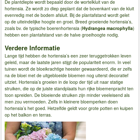
De plantdiepte wordt bepaald door de wortelkluit van de
hortensia. Ze wordt zo diep geplant dat de bovenkant van de kluit
evenredig met de bodem afsluit. Bij de plantafstand wordt gelet
op de uiteindelijke hoogte en groei. Breed groeiende hortensia’s,
zoals bv. de typische boerenhortensia (
Hydrangea macrophylla
)
hebben een plantafstand van de halve groeihoogte nodig.
Verdere Informatie
Lange tijd hebben de hortensia’s een zeer teruggetrokken leven
geleid, maar de laatste jaren stijgt de populariteit enorm. In veel
tuinen wordt de bloeikrachtige heester gewaardeerd, die er zelfs
na de bloei met de uitgebloeide bloemen nog uiterst decoratief
uitziet. Hortensia’s groeien in de loop der tijd uit naar statige
struiken, die op de juiste standplaats hun rijke bloemenpracht ten
toon spreiden. De bloeiende struiken zijn minder veeleisend als
men zou vermoeden. Zelfs in kleinere bloemperken doen
hortensia’s het goed. Hetzelfde geldt voor grote potten en kuipen
op het balkon en terras.