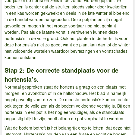
voorjaar of de herfst en zelfs in de zomer worden geplant. Te
bedenken is echter dat de struiken steeds vaker door kwekerijen
in een kas worden gekweekt en deels in de late winter al bloeiend
in de handel worden aangeboden. Deze potplanten zijn nogal
gevoelig en mogen in het vroege voorjaar nog niet geplant
worden. Pas als de laatste vorst is verdwenen kunnen deze
hortensia’s in de volle grond. Ook het planten in de herfst is voor
deze hortensia’s niet zo goed, want de plant kan dan tot de winter
niet voldoende wortelen waardoor bevriezingen en vorstschades
kunnen ontstaan.
Stap 2: De correcte standplaats voor de
hortensia’s.
Normaal gesproken staat de hortensia graag op een plaats met
morgen- en avondzon of in de halfschaduw. Het blad is namelijk
nogal gevoelig voor de zon. De meeste hortensia’s kunnen echter
ook tegen de volle zon als de bodem voldoende vochtig is. Bij een
hortensia in een pot is het nog eenvoudiger, als de standplaats
ongunstig blijkt te zijn, hoeft alleen de pot verplaatst te worden.
Wat de bodem betreft is het belangrijk erop te letten, dat deze niet
uitdroogt. Hortensia’s houden van een frisse en vochtige bodem.