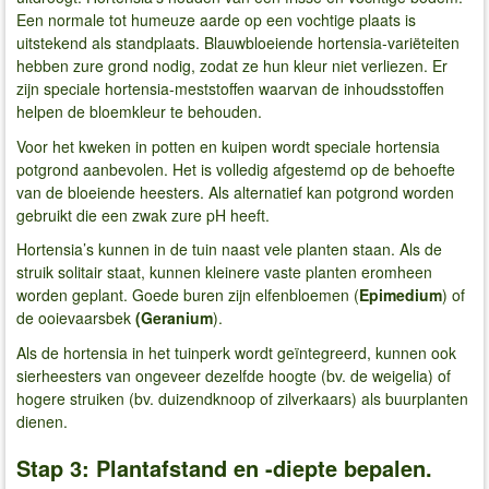
Een normale tot humeuze aarde op een vochtige plaats is
uitstekend als standplaats. Blauwbloeiende hortensia-variëteiten
hebben zure grond nodig, zodat ze hun kleur niet verliezen. Er
zijn speciale hortensia-meststoffen waarvan de inhoudsstoffen
helpen de bloemkleur te behouden.
Voor het kweken in potten en kuipen wordt speciale hortensia
potgrond aanbevolen. Het is volledig afgestemd op de behoefte
van de bloeiende heesters. Als alternatief kan potgrond worden
gebruikt die een zwak zure pH heeft.
Hortensia’s kunnen in de tuin naast vele planten staan. Als de
struik solitair staat, kunnen kleinere vaste planten eromheen
worden geplant. Goede buren zijn elfenbloemen (
Epimedium
) of
de ooievaarsbek
(Geranium
).
Als de hortensia in het tuinperk wordt geïntegreerd, kunnen ook
sierheesters van ongeveer dezelfde hoogte (bv. de weigelia) of
hogere struiken (bv. duizendknoop of zilverkaars) als buurplanten
dienen.
Stap 3: Plantafstand en -diepte bepalen.