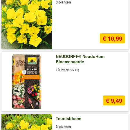
3 planten
€ 10,99
NEUDORFF® NeudoHum
Bloemenaarde
10 liter
(0,95 €/l)
€ 9,49
Teunisbloem
3 planten