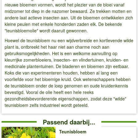
nieuwe bloemen vormen, wordt het plezier van de bloei vanaf
midzomer tot diep in de nazomer bewaard. Ze trekken motten en
andere laat actieve insecten aan. Uit de bloemen ontwikkelen zich
kleine peulen met enkele honderden zaden elk. De bekende
"teunisbloemolie" wordt daaruit gewonnen.
Hoewel de teunisbloem nu een wijdverbreide en kortlevende wilde
plant is, ontbreekt het haar niet aan charme noch aan
gebruiksmogelijkheden. Het is een welkome aanvulling op
kleurrijke zomerbloeiers, insecten- en vlindertuinen, kruiden- en
medicinale plantentuinen. De bladeren en bloemen zijn eetbaar.
Koks die van experimenteren houden, hebben al lang een
voorliefde voor het bloemige kruid. Ook wetenschappers hebben
de teunisbloem onder de loep genomen en oude kruidenkennis
bevestigd. Vooral de olie heeft een hele reeks
gezondheidsbevorderende eigenschappen, zodat deze "wilde"
teunisbloem zelfs industrieel wordt geteeld.
Passend daarbij...
Teunisbloem