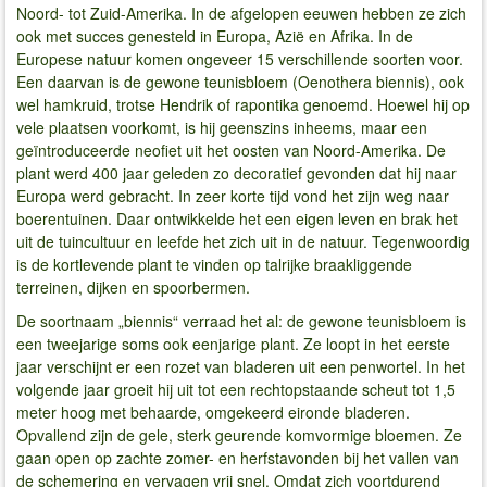
Noord- tot Zuid-Amerika. In de afgelopen eeuwen hebben ze zich
ook met succes genesteld in Europa, Azië en Afrika. In de
Europese natuur komen ongeveer 15 verschillende soorten voor.
Een daarvan is de gewone teunisbloem (Oenothera biennis), ook
wel hamkruid, trotse Hendrik of rapontika genoemd. Hoewel hij op
vele plaatsen voorkomt, is hij geenszins inheems, maar een
geïntroduceerde neofiet uit het oosten van Noord-Amerika. De
plant werd 400 jaar geleden zo decoratief gevonden dat hij naar
Europa werd gebracht. In zeer korte tijd vond het zijn weg naar
boerentuinen. Daar ontwikkelde het een eigen leven en brak het
uit de tuincultuur en leefde het zich uit in de natuur. Tegenwoordig
is de kortlevende plant te vinden op talrijke braakliggende
terreinen, dijken en spoorbermen.
De soortnaam „biennis“ verraad het al: de gewone teunisbloem is
een tweejarige soms ook eenjarige plant. Ze loopt in het eerste
jaar verschijnt er een rozet van bladeren uit een penwortel. In het
volgende jaar groeit hij uit tot een rechtopstaande scheut tot 1,5
meter hoog met behaarde, omgekeerd eironde bladeren.
Opvallend zijn de gele, sterk geurende komvormige bloemen. Ze
gaan open op zachte zomer- en herfstavonden bij het vallen van
de schemering en vervagen vrij snel. Omdat zich voortdurend