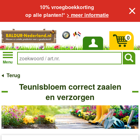
10% vroegboekkorting
op alle planten!*
> meer informatie
0
Inloggen
Menu
Terug
Teunisbloem correct zaaien
en verzorgen