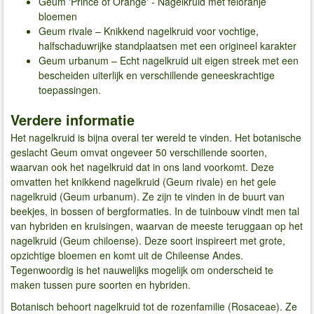
Geum 'Prince of Orange' - Nagelkruid met feloranje
bloemen
Geum rivale – Knikkend nagelkruid voor vochtige,
halfschaduwrijke standplaatsen met een origineel karakter
Geum urbanum – Echt nagelkruid uit eigen streek met een
bescheiden uiterlijk en verschillende geneeskrachtige
toepassingen.
Verdere informatie
Het nagelkruid is bijna overal ter wereld te vinden. Het botanische
geslacht Geum omvat ongeveer 50 verschillende soorten,
waarvan ook het nagelkruid dat in ons land voorkomt. Deze
omvatten het knikkend nagelkruid (Geum rivale) en het gele
nagelkruid (Geum urbanum). Ze zijn te vinden in de buurt van
beekjes, in bossen of bergformaties. In de tuinbouw vindt men tal
van hybriden en kruisingen, waarvan de meeste teruggaan op het
nagelkruid (Geum chiloense). Deze soort inspireert met grote,
opzichtige bloemen en komt uit de Chileense Andes.
Tegenwoordig is het nauwelijks mogelijk om onderscheid te
maken tussen pure soorten en hybriden.
Botanisch behoort nagelkruid tot de rozenfamilie (Rosaceae). Ze