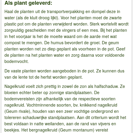
Als plant geleverd:
Haal de planten uit de transportverpakking en dompel deze in
water (als de kluit droog lijkt). Voor het planten moet de zwarte
plastic pot om de planten verwijderd worden. Sterk wortelvilt wordt
zorgvuldig gescheiden met de vingers of een mes. Bij het planten
in het voorjaar is het de moeite waard om de aarde met wat
compost te mengen. De humus bevordert de groei. De geum
planten worden net zo diep geplant als voorheen in de pot. Geef
de planten na het planten water en zorg daarna voor voldoende
bodemvocht.
De vaste planten worden aangeboden in de pot. Ze kunnen dus
van de lente tot de herfst worden geplant.
Nagelkruid voelt zich prettig in zowel de zon als halfschaduw. Ze
bloeien echter beter op zonnige standplaatsen. De
bodemvereisten zijn afhankelijk van de respectieve soorten
nagelkruid. Vochtminnende soorten, bv. knikkend nagelkruid
(Geum rivale), houden van een zeer vochtige ondergrond en
tolereren schaduwrijke standplaatsen. Aan dit criterium wordt het
best voldaan in natte weilanden, aan de rand van vijvers en
beekjes. Het bergnagelkruid (Geum montanum) vereist