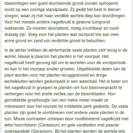
daarentegen een goed doorlatende grond zonder ophopend
vocht op een zonnige standplaats. Zij gedijt het best in stenen
voegen, waar zij met haar verdikte wortels diep kan doordringen.
Voor het meeste andere nagelkruid is gewone tuingrond
voldoende. Ze moeten doorlatend, matig vruchtbaar en nooit
drassig zijn. Voeg voor het planten wat compost toe aan zeer
arme grond en zand om verdichte grond te beluchten.
In de winter trekken de winterharde vaste planten zich terug in de
wortel. Ideaal is daarom het planten in het voorjaar. Het
nagelkruid heeft genoeg tijd om te wortelen voor de vorstperiode
en kan in het voorjaar sneller groeien. Uitgebloeide delen van de
plant worden voor het planten teruggesnoeid en droge
wortelkluiten worden gedompeld in een waterbad. Het is beter om
het nagelkruid in groepen te planten om hun bloemenpracht te
verbergen voor het snelle verlies van de bloembladen. Hun
gemiddelde groeihoogte van een halve meter maakt ze
interessant voor het voorste tot middelste perk gedeelte. De vaste
planten zijn goed te combineren met andere vaste planten in de
tuin. Mooie contrasten ontstaan ​​door roodbloeiend nagelkruid met
witte hoornbloem (Cerastium) en gele variëteiten met paarse
ooievaarsbek (Geranium). Bij het planten worden de wortels iets