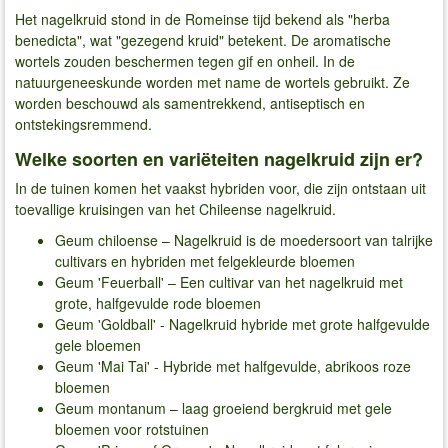
Het nagelkruid stond in de Romeinse tijd bekend als "herba
benedicta", wat "gezegend kruid" betekent. De aromatische
wortels zouden beschermen tegen gif en onheil. In de
natuurgeneeskunde worden met name de wortels gebruikt. Ze
worden beschouwd als samentrekkend, antiseptisch en
ontstekingsremmend.
Welke soorten en variëteiten nagelkruid zijn er?
In de tuinen komen het vaakst hybriden voor, die zijn ontstaan uit
toevallige kruisingen van het Chileense nagelkruid.
Geum chiloense – Nagelkruid is de moedersoort van talrijke
cultivars en hybriden met felgekleurde bloemen
Geum 'Feuerball' – Een cultivar van het nagelkruid met
grote, halfgevulde rode bloemen
Geum 'Goldball' - Nagelkruid hybride met grote halfgevulde
gele bloemen
Geum 'Mai Tai' - Hybride met halfgevulde, abrikoos roze
bloemen
Geum montanum – laag groeiend bergkruid met gele
bloemen voor rotstuinen