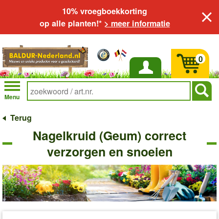
10% vroegboekkorting
op alle planten!*
> meer informatie
0
Inloggen
Menu
Terug
Nagelkruid (Geum) correct
verzorgen en snoeien