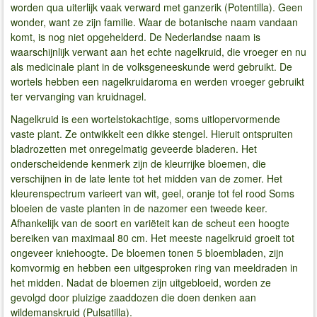
worden qua uiterlijk vaak verward met ganzerik (Potentilla). Geen
wonder, want ze zijn familie. Waar de botanische naam vandaan
komt, is nog niet opgehelderd. De Nederlandse naam is
waarschijnlijk verwant aan het echte nagelkruid, die vroeger en nu
als medicinale plant in de volksgeneeskunde werd gebruikt. De
wortels hebben een nagelkruidaroma en werden vroeger gebruikt
ter vervanging van kruidnagel.
Nagelkruid is een wortelstokachtige, soms uitlopervormende
vaste plant. Ze ontwikkelt een dikke stengel. Hieruit ontspruiten
bladrozetten met onregelmatig geveerde bladeren. Het
onderscheidende kenmerk zijn de kleurrijke bloemen, die
verschijnen in de late lente tot het midden van de zomer. Het
kleurenspectrum varieert van wit, geel, oranje tot fel rood Soms
bloeien de vaste planten in de nazomer een tweede keer.
Afhankelijk van de soort en variëteit kan de scheut een hoogte
bereiken van maximaal 80 cm. Het meeste nagelkruid groeit tot
ongeveer kniehoogte. De bloemen tonen 5 bloembladen, zijn
komvormig en hebben een uitgesproken ring van meeldraden in
het midden. Nadat de bloemen zijn uitgebloeid, worden ze
gevolgd door pluizige zaaddozen die doen denken aan
wildemanskruid (Pulsatilla).