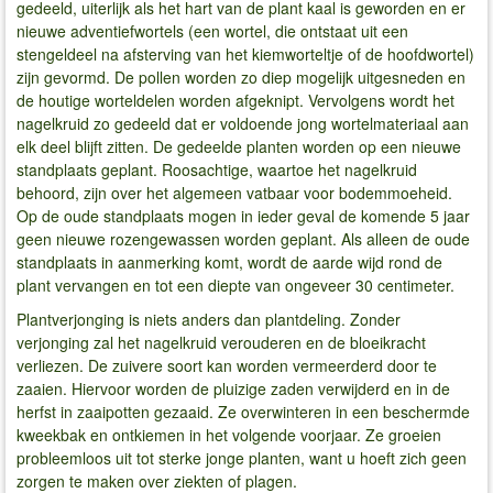
gedeeld, uiterlijk als het hart van de plant kaal is geworden en er
nieuwe adventiefwortels (een wortel, die ontstaat uit een
stengeldeel na afsterving van het kiemworteltje of de hoofdwortel)
zijn gevormd. De pollen worden zo diep mogelijk uitgesneden en
de houtige worteldelen worden afgeknipt. Vervolgens wordt het
nagelkruid zo gedeeld dat er voldoende jong wortelmateriaal aan
elk deel blijft zitten. De gedeelde planten worden op een nieuwe
standplaats geplant. Roosachtige, waartoe het nagelkruid
behoord, zijn over het algemeen vatbaar voor bodemmoeheid.
Op de oude standplaats mogen in ieder geval de komende 5 jaar
geen nieuwe rozengewassen worden geplant. Als alleen de oude
standplaats in aanmerking komt, wordt de aarde wijd rond de
plant vervangen en tot een diepte van ongeveer 30 centimeter.
Plantverjonging is niets anders dan plantdeling. Zonder
verjonging zal het nagelkruid verouderen en de bloeikracht
verliezen. De zuivere soort kan worden vermeerderd door te
zaaien. Hiervoor worden de pluizige zaden verwijderd en in de
herfst in zaaipotten gezaaid. Ze overwinteren in een beschermde
kweekbak en ontkiemen in het volgende voorjaar. Ze groeien
probleemloos uit tot sterke jonge planten, want u hoeft zich geen
zorgen te maken over ziekten of plagen.