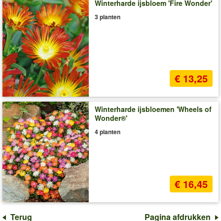
Winterharde ijsbloem 'Fire Wonder'
3 planten
€ 13,25
Winterharde ijsbloemen 'Wheels of
Wonder®'
4 planten
€ 16,45
Terug
Pagina afdrukken