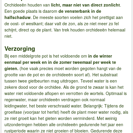
Orchideeën houden van
licht, maar niet van direct zonlicht
.
Een goede plaats is daarom
de vensterbank in de
halfschaduw
. De meeste soorten voelen zich het prettigst aan
de oost- of westkant; daar valt de zon, als ze niet meer zo fel
schijnt, direct op de plant. Van trek houden orchideeën helemaal
niet.
Verzorging
Bij een middelgrote pot is het voldoende om
in de winter
eenmaal per week en in de zomer tweemaal per week te
gieten.
(hoe vaak precies moet worden gegoten hangt van de
grootte van de pot en de orchideeën soort af). Het substraat
tussen twee gietbeurten mag uitdrogen. Teveel water is een
zekere dood voor de orchidee. Als de grond te zwaar is kan het
water niet voldoende aflopen en verrotten de wortels. Optimaal is
regenwater, maar orchideeën verdragen ook normaal
leidingwater, het beste verschraald water. Belangrijk: Tijdens de
groeifase (voorjaar tot herfst) heeft de plant meer water nodig, als
ze niet groeit kan het gieten worden verminderd. Met weinig
uitzonderingen hebben alle orchideeën gedurende het jaar een
rustperiode waarin ze niet groeien of bloeien. Gedurende deze