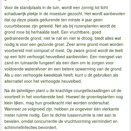
Voor de standplaats in de tuin, wordt een zonnig tot licht
schaduwrijk plekje in de moestuin gezocht. Het wordt aanbevolen
dat op deze plaats gedurende ten minste 4 jaar geen
cucurbitaceae zijn geteeld. Net als bij rozenplanten wordt de
grond moe bij herhaalde teelt. Een vruchtbare, goed
gedraineerde grond, niet te nat en niet te droog, biedt alles wat
nodig is voor een gezonde groei. Zeer arme grond moet worden
voorbereid met compost of mest. Op zware grond wordt de teelt
op een licht verhoogd heuvelbed aanbevolen. Een mengsel van
zand en tuinaarde fungeert als een dam om te zorgen voor
voldoende waterafvoer en een betere opwarming van de grond.
Als u een verhoogde kweekbak heeft, kunt u dit gebruiken als
alternatief voor het verhoogde heuvelbed.
Na de ijsheiligen plant u de krachtige courgettezaailingen uit de
voorteelt in het voorbereide bed. Hoewel de groenteplanten nog
klein lijken, mag hun groeikracht niet worden onderschat.
Wanneer ze volgroeid zijn, hebben ze ongeveer één vierkante
meter ruimte nodig. Een te dichte tussenruimte is niet aan te
bevelen, omdat concurrentie de vruchtvorming vermindert en
schimmelinfecties bevordert.