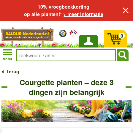
10% vroegboekkorting
op alle planten!*
> meer informatie
0
Inloggen
Menu
Terug
Courgette planten – deze 3
dingen zijn belangrijk