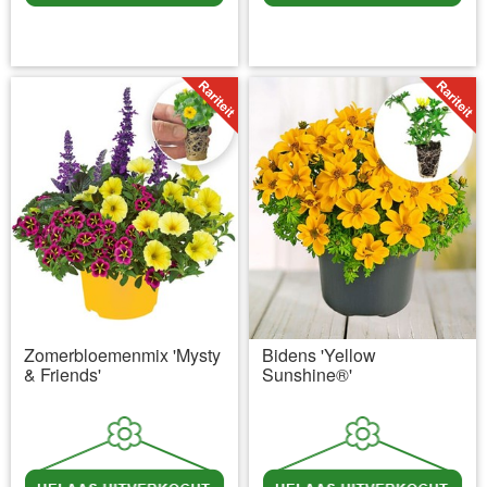
incl BTW
excl. Verzendkosten
incl BTW
excl. Verzendkosten
Zomerbloemenmix 'Mysty
Bidens 'Yellow
& Friends'
Sunshine®'