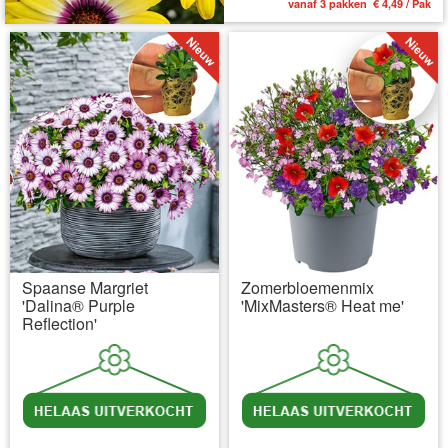
vanaf 3 pakken € 4,49 / Pak
Spaanse Margriet
Zomerbloemenmix
'Dalina® Purple
'MixMasters® Heat me'
Reflection'