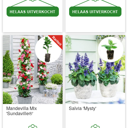
incl BTW
excl. Verzendkosten
incl BTW
excl. Verzendkosten
Mandevilla Mix
Salvia 'Mysty'
'Sundaville®'