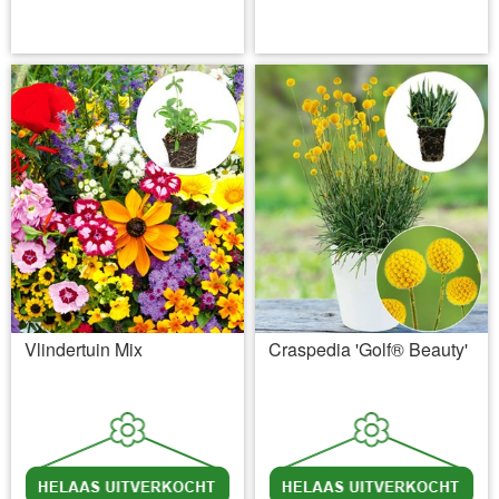
incl BTW
excl. Verzendkosten
incl BTW
excl. Verzendkosten
Vlindertuin Mix
Craspedia 'Golf® Beauty'