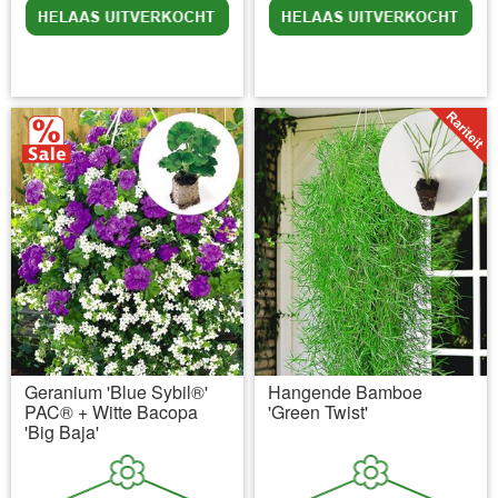
incl BTW
excl. Verzendkosten
incl BTW
excl. Verzendkosten
Geranium 'Blue Sybil®'
Hangende Bamboe
PAC® + Witte Bacopa
'Green Twist'
'Big Baja'