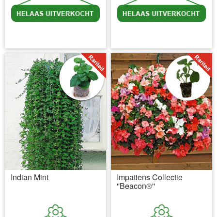
incl BTW
excl. Verzendkosten
incl BTW
excl. Verzendkosten
Indian Mint
Impatiens Collectie
''Beacon®''