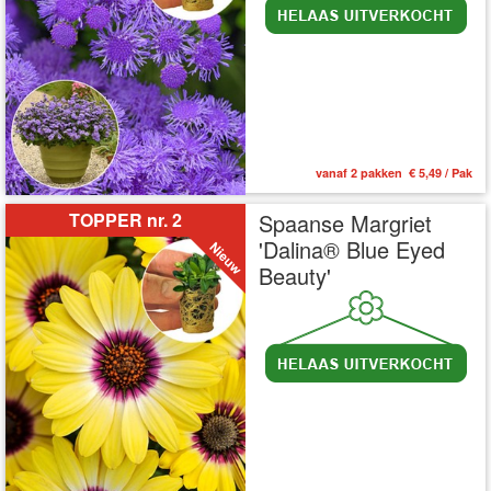
vanaf 2 pakken € 5,49 / Pak
TOPPER nr. 2
Spaanse Margriet
'Dalina® Blue Eyed
Beauty'