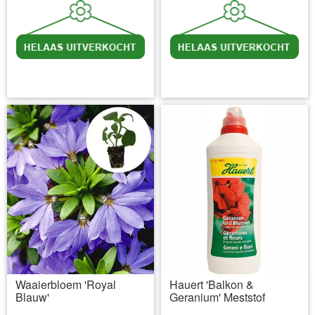
incl BTW
excl. Verzendkosten
incl BTW
excl. Verzendkosten
Waaierbloem 'Royal
Hauert 'Balkon &
Blauw'
Geranium' Meststof