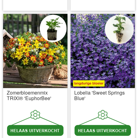
incl BTW
excl. Verzendkosten
incl BTW
excl. Verzendkosten
Zomerbloemenmix
Lobelia 'Sweet Springs
TRIXI® 'EuphorBee'
Blue'