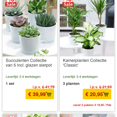
Succulenten Collectie
Kamerplanten Collectie
van 5 incl. glazen sierpot
'Classic'
Levertijd: 3-4 werkdagen
Levertijd: 3-4 werkdagen
1 set
3 planten
i.p.v.
€ 41,78
i.p.v.
€ 21,64
€ 39,99
€ 20,95
incl BTW
excl. Verzendkosten
vanaf 2 pakken € 19,95 / Pak