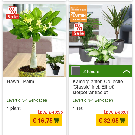
2 Kleurs
Hawaii Palm
Kamerplanten Collectie
'Classic' incl. Elho®
sierpot 'antraciet'
Levertijd: 3-4 werkdagen
Levertijd: 3-4 werkdagen
1 plant
1 set
i.p.v.
€ 18,95
i.p.v.
€ 36,01
€ 16,75
€ 32,95
incl BTW
excl. Verzendkosten
incl BTW
excl. Verzendkosten