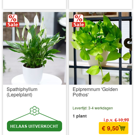
incl BTW
excl. Verzendkosten
incl BTW
excl. Verzendkosten
Spathiphyllum
Epipremnum 'Golden
(Lepelplant)
Pothos'
Levertijd: 3-4 werkdagen
1 plant
i.p.v.
€ 10,99
€ 9,50