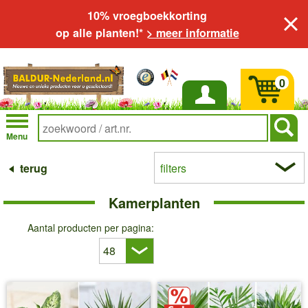
10% vroegboekkorting
op alle planten!*
> meer informatie
0
Inloggen
Menu
terug
filters
Kamerplanten
Aantal producten per pagina: