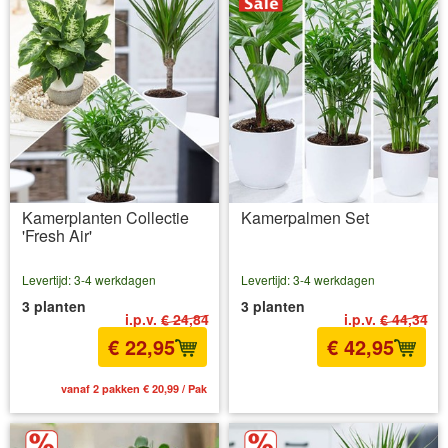
Kamerplanten Collectie
Kamerpalmen Set
'Fresh Air'
Levertijd: 3-4 werkdagen
Levertijd: 3-4 werkdagen
3 planten
3 planten
i.p.v.
€ 24,84
i.p.v.
€ 44,34
€ 22,95
€ 42,95
vanaf 2 pakken € 20,99 / Pak
incl BTW
excl. Verzendkosten