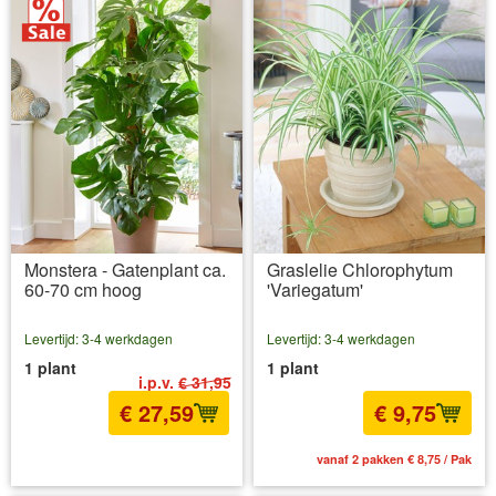
Monstera - Gatenplant ca.
Graslelie Chlorophytum
60-70 cm hoog
'Variegatum'
Levertijd: 3-4 werkdagen
Levertijd: 3-4 werkdagen
1 plant
1 plant
i.p.v.
€ 31,95
€ 27,59
€ 9,75
incl BTW
excl. Verzendkosten
vanaf 2 pakken € 8,75 / Pak