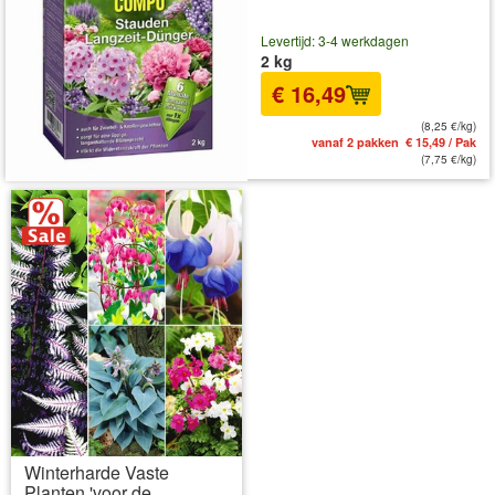
Levertijd: 3-4 werkdagen
2 kg
€ 16,49
(8,25 €/kg)
vanaf 2 pakken € 15,49 / Pak
(7,75 €/kg)
Winterharde Vaste
Planten 'voor de