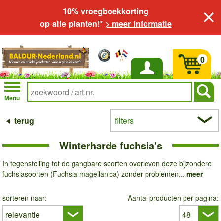
10% vroegboekkorting
op alle planten!*
> meer informatie
0
Inloggen
Menu
terug
filters
Winterharde fuchsia's
In tegenstelling tot de gangbare soorten overleven deze bijzondere
fuchsiasoorten (Fuchsia magellanica) zonder problemen...
meer
sorteren naar:
Aantal producten per pagina: