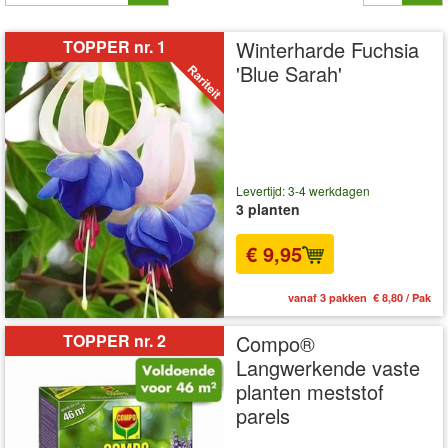
TOPPER nr. 1
Winterharde Fuchsia
'Blue Sarah'
Levertijd: 3-4 werkdagen
3 planten
€ 9,95
vanaf 3 pakken € 8,80 / Pak
TOPPER nr. 2
Compo®
Langwerkende vaste
planten meststof
parels