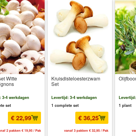
et Witte
Kruisdisteloesterzwam
Olijfbo
ignons
Set
d: 3-4 werkdagen
Levertijd: 3-4 werkdagen
Levertijd
te set
1 complete set
1 plant
€ 22,99
€ 36,25
naf 2 pakken € 19,95 / Pak
vanaf 3 pakken € 32,95 / Pak
va