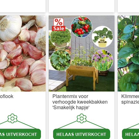
l BTW
excl. Verzendkosten
incl BTW
excl. Verzendkosten
inc
oflook
Plantenmix voor
Klimme
verhoogde kweekbakken
spinazi
'Smakelijk hapje'