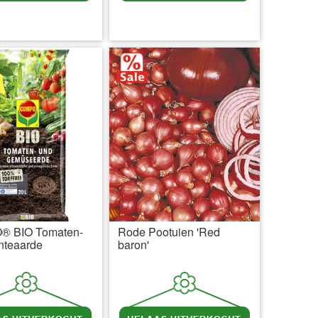
l BTW
excl. Verzendkosten
incl BTW
excl. Verzendkosten
 BIO Tomaten-
Rode Pootuien 'Red
nteaarde
baron'