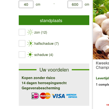
product.list.filter.height.min
-
product.list.filter.height.max
cm
cm
standplaats
zon (12)
halfschaduw (7)
schaduw (4)
Kweeks
Champ
Uw voordelen
Kopen zonder risico
Levertij
14 dagen herroepingsrecht
1 comple
Gegevensbescherming
va