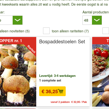
kweeksets waarin alles zit wat u nodig heeft. De eerste oogst is al na
ar:
Aantal producten
alleen noviteiten (5)
toon alleen rariteiten (7)
OPPER nr. 1
Bospaddestoelen Set
T
Levertijd: 3-4 werkdagen
1 complete set
€ 36,25
vanaf 2 pakken € 32,95 / Pak