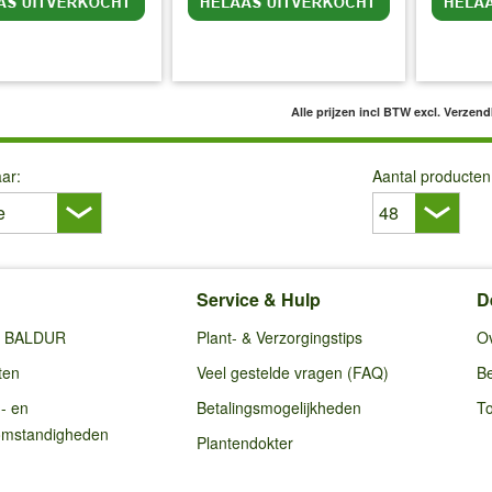
l BTW
excl. Verzendkosten
incl BTW
excl. Verzendkosten
inc
Alle prijzen incl BTW
excl. Verzen
ar:
Aantal producten
Service & Hulp
D
ij BALDUR
Plant- & Verzorgingstips
O
ten
Veel gestelde vragen (FAQ)
Be
g- en
Betalingsmogelijkheden
To
omstandigheden
Plantendokter