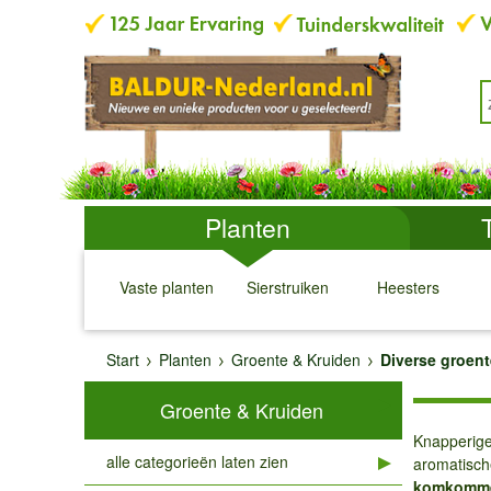
Planten
Vaste planten
Sierstruiken
Heesters
↓
↓
↓
↓
Start
Planten
Groente & Kruiden
Diverse groent
Groente & Kruiden
Knapperige 
alle categorieën laten zien
aromatische
komkomm