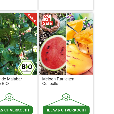
l BTW
excl. Verzendkosten
incl BTW
excl. Verzendkosten
nde Malabar
Meloen Rariteiten
e BIO
Collectie