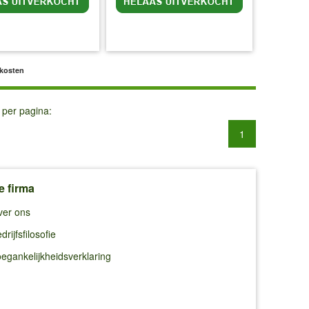
l BTW
excl. Verzendkosten
incl BTW
excl. Verzendkosten
dkosten
 per pagina:
1
e firma
ver ons
drijfsfilosofie
egankelijkheidsverklaring