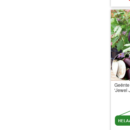
Geënte
'Jewel 