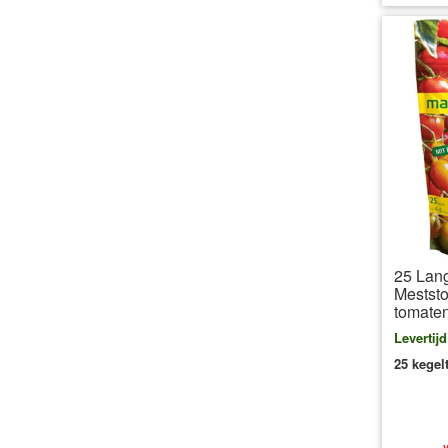
25 Lan
Meststo
tomaten
Levertij
25 kegel
v