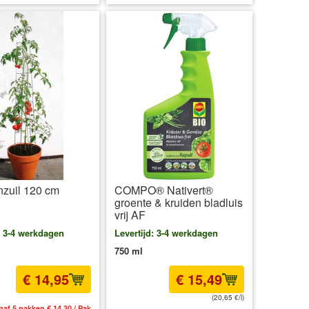
zuil 120 cm
COMPO® Nativert®
groente & kruiden bladluis
vrij AF
: 3-4 werkdagen
Levertijd: 3-4 werkdagen
750 ml
€ 14,95
€ 15,49
(20,65 €/l)
naf 5 pakken € 14,30 / Pak
incl BTW
excl. Verzendkosten