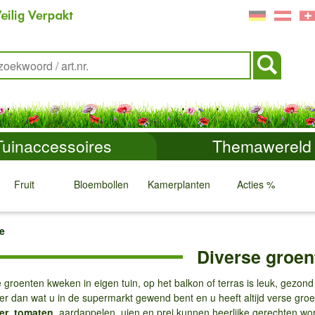
Tuinaccessoires
Themawereld
Fruit
Bloembollen
Kamerplanten
Acties %
↓
↓
↓
↓
e
Diverse groen
groenten kweken in eigen tuin, op het balkon of terras is leuk, gezon
r dan wat u in de supermarkt gewend bent en u heeft altijd verse groe
er
,
tomaten
, aardappelen, uien en prei kunnen heerlijke gerechten wo