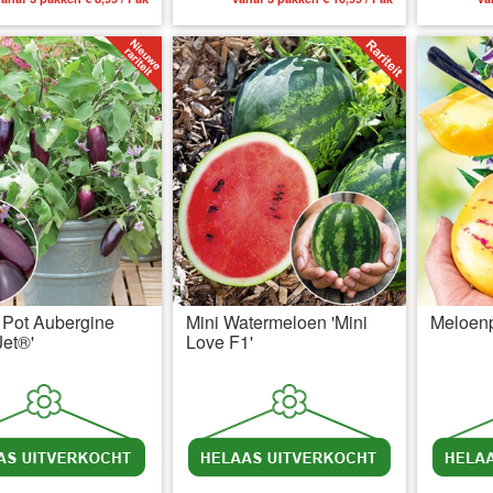
 Pot Aubergine
Mini Watermeloen 'Mini
Meloenp
Jet®'
Love F1'