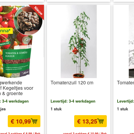
gwerkende
Tomatenzuil 120 cm
Tomaten
f Kegeltjes voor
 & groente
d: 3-4 werkdagen
Levertijd: 3-4 werkdagen
Levertijd
tjes
1 stuk
1 stuk
€ 10,99
€ 13,25
anaf 3 pakken € 8,99 / Pak
vanaf 3 pakken € 10,99 / Pak
va