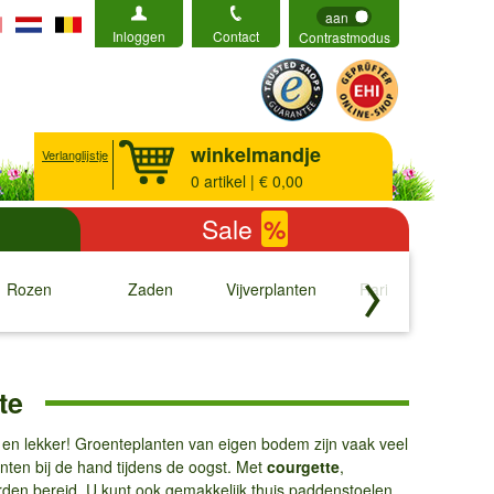
aan
Inloggen
Contact
Contrastmodus
winkelmandje
Verlanglijstje
0
artikel | € 0,00
Sale
%
Rozen
Zaden
Vijverplanten
Rariteiten
b
↓
↓
↓
↓
te
d en lekker! Groenteplanten van eigen bodem zijn vaak veel
nten bij de hand tijdens de oogst. Met
courgette
,
rden bereid. U kunt ook gemakkelijk thuis paddenstoelen