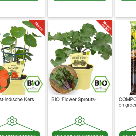
l BTW
excl. Verzendkosten
incl BTW
excl. Verzendkosten
inc
t-Indische Kers
BIO 'Flower Sprout®'
COMPO®
en groe