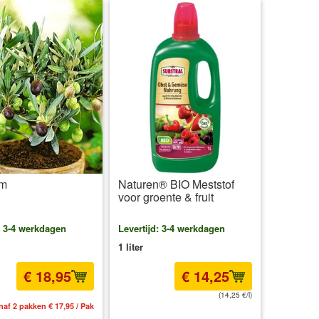
om
Naturen® BIO Meststof
voor groente & fruit
: 3-4 werkdagen
Levertijd: 3-4 werkdagen
1 liter
€ 18,95
€ 14,25
(14,25 €/l)
naf 2 pakken € 17,95 / Pak
incl BTW
excl. Verzendkosten