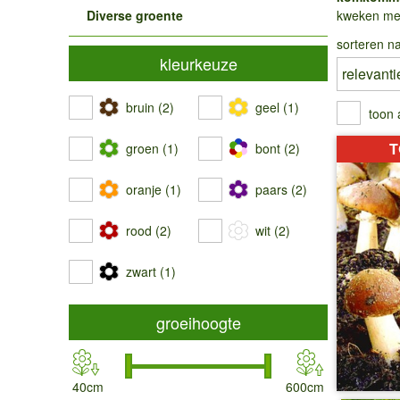
Diverse groente
kweken met 
sorteren na
kleurkeuze
bruin (2)
geel (1)
toon 
T
groen (1)
bont (2)
oranje (1)
paars (2)
rood (2)
wit (2)
zwart (1)
groeihoogte
40cm
600cm