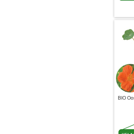
inc
BIO Oos