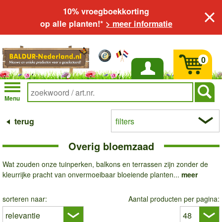
10% vroegboekkorting
op alle planten!*
> meer informatie
0
Inloggen
Menu
terug
filters
Overig bloemzaad
Wat zouden onze tuinperken, balkons en terrassen zijn zonder de
kleurrijke pracht van onvermoeibaar bloeiende planten...
meer
sorteren naar:
Aantal producten per pagina: