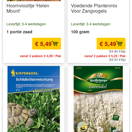
Hoornviooltje 'Helen
Voedende Plantenmix
Mount'
Voor Zangvogels
Levertijd: 3-4 werkdagen
Levertijd: 3-4 werkdagen
1 portie zaad
100 gram
€ 5,49
€ 5,49
(54,90 €/kg)
vanaf 2 pakken € 4,99 / Pak
vanaf 2 pakken € 5,25 / Pak
(52,50 €/kg)