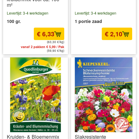
m²
Levertijd: 3-4 werkdagen
Levertijd: 3-4 werkdagen
100 gr.
1 portie zaad
€ 6,33
€ 2,10
(63,30 €/kg)
vanaf 2 pakken € 5,99 / Pak
incl BTW
excl. Verzendkosten
(59,90 €/kg)
Kruiden- & Bloemenmix
Slakresistente