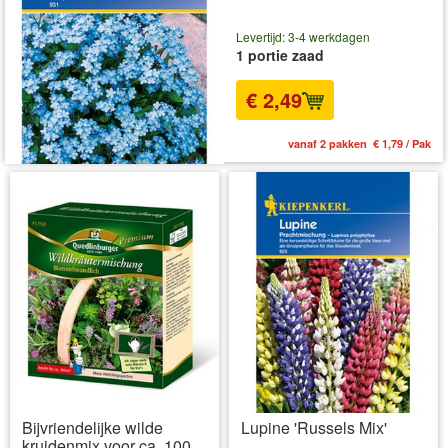
Levertijd: 3-4 werkdagen
1 portie zaad
€ 2,49
vanaf 2 pakken € 1,79 / Pak
Bijvriendelijke wilde
Lupine 'Russels Mix'
kruidenmix voor ca. 100