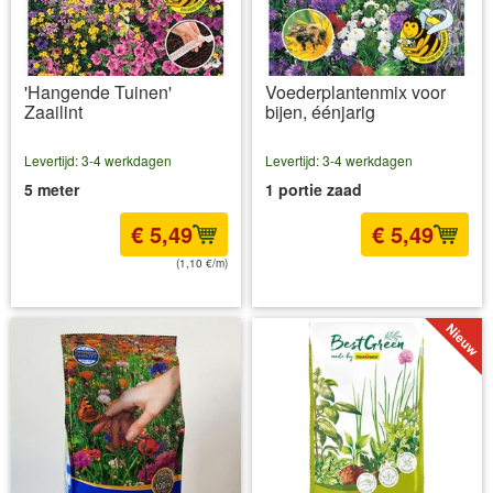
'Hangende Tuinen'
Voederplantenmix voor
Zaailint
bijen, éénjarig
Levertijd: 3-4 werkdagen
Levertijd: 3-4 werkdagen
5 meter
1 portie zaad
€ 5,49
€ 5,49
(1,10 €/m)
incl BTW
excl. Verzendkosten
incl BTW
excl. Verzendkosten