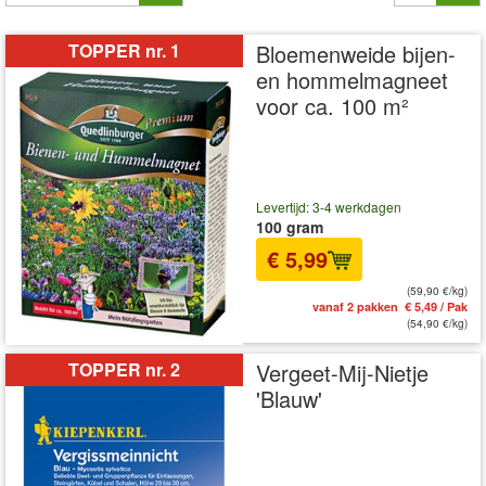
TOPPER nr. 1
Bloemenweide bijen-
en hommelmagneet
voor ca. 100 m²
Levertijd: 3-4 werkdagen
100 gram
€ 5,99
(59,90 €/kg)
vanaf 2 pakken € 5,49 / Pak
(54,90 €/kg)
TOPPER nr. 2
Vergeet-Mij-Nietje
'Blauw'