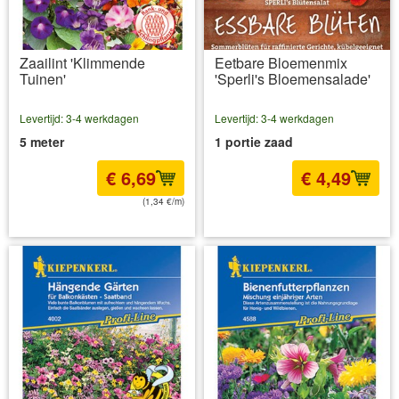
Zaailint 'Klimmende
Eetbare Bloemenmix
Tuinen'
'Sperli's Bloemensalade'
Levertijd: 3-4 werkdagen
Levertijd: 3-4 werkdagen
5 meter
1 portie zaad
€ 6,69
€ 4,49
(1,34 €/m)
incl BTW
excl. Verzendkosten
incl BTW
excl. Verzendkosten