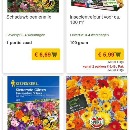
Schaduwbloemenmix
Insectentrefpunt voor ca.
100 m²
Levertijd: 3-4 werkdagen
Levertijd: 3-4 werkdagen
1 portie zaad
100 gram
€ 6,69
€ 5,99
(59,90 €/kg)
incl BTW
excl. Verzendkosten
vanaf 2 pakken € 5,49 / Pak
(54,90 €/kg)