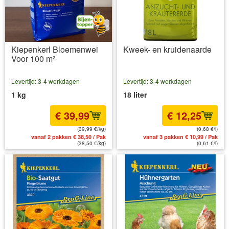
Kiepenkerl Bloemenwei
Kweek- en kruidenaarde
Voor 100 m²
Levertijd: 3-4 werkdagen
Levertijd: 3-4 werkdagen
1 kg
18 liter
€ 39,99
€ 12,25
(39,99 €/kg)
(0,68 €/l)
vanaf 2 pakken € 38,50 / Pak
vanaf 3 pakken € 10,99 / Pak
(38,50 €/kg)
(0,61 €/l)