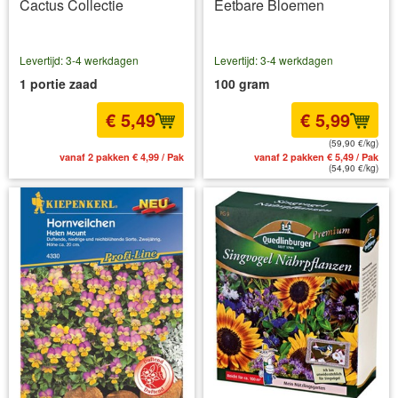
Cactus Collectie
Eetbare Bloemen
Levertijd: 3-4 werkdagen
Levertijd: 3-4 werkdagen
1 portie zaad
100 gram
€ 5,49
€ 5,99
(59,90 €/kg)
vanaf 2 pakken € 4,99 / Pak
vanaf 2 pakken € 5,49 / Pak
(54,90 €/kg)