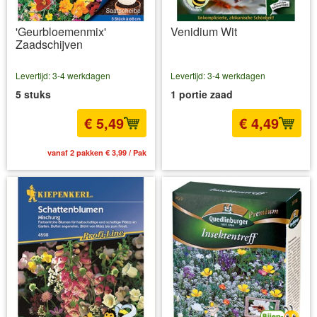
'Geurbloemenmix'
Venidium Wit
Zaadschijven
Levertijd: 3-4 werkdagen
Levertijd: 3-4 werkdagen
5 stuks
1 portie zaad
€ 5,49
€ 4,49
vanaf 2 pakken € 3,99 / Pak
incl BTW
excl. Verzendkosten