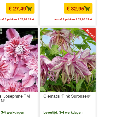
€ 27,49
€ 32,95
naf 3 pakken € 24,99 / Pak
vanaf 2 pakken € 29,95 / Pak
s 'Josephine TM
Clematis 'Pink Surprise®'
 N'
: 3-4 werkdagen
Levertijd: 3-4 werkdagen