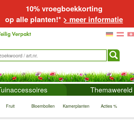
10% vroegboekkorting
op alle planten!*
> meer informatie
Tuinaccessoires
Themawereld
Fruit
Bloembollen
Kamerplanten
Acties %
↓
↓
↓
↓