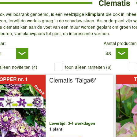
Clematis
ook wel bosrank genoemd, is een veelzijdige
klimplant
die ook in inhee
 zon, terwijl de wortels graag in de schaduw staan. Als onderplant zijn
w
e clematis kan aan de voet van een muur worden geplant om groen toe t
leuren, van blauwpaars tot geel, en interessante vormen.
ar:
Aantal producten
alleen noviteiten (4)
toon alleen rariteiten (6)
OPPER nr. 1
Clematis 'Taiga®'
T
Levertijd: 3-4 werkdagen
1 plant