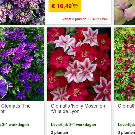
€ 16,49
vanaf 3 pakken € 14,99 / Pak
 Clematis 'The
Clematis 'Nelly Moser' en
Clemati
nt'
'Ville de Lyon'
d: 3-4 werkdagen
Levertijd: 3-4 werkdagen
Levertijd
2 planten
3 planten