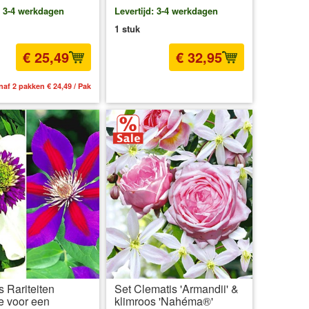
: 3-4 werkdagen
Levertijd: 3-4 werkdagen
1 stuk
€ 25,49
€ 32,95
naf 2 pakken € 24,49 / Pak
incl BTW
excl. Verzendkosten
s Rariteiten
Set Clematis 'Armandii' &
ie voor een
klimroos 'Nahéma®'