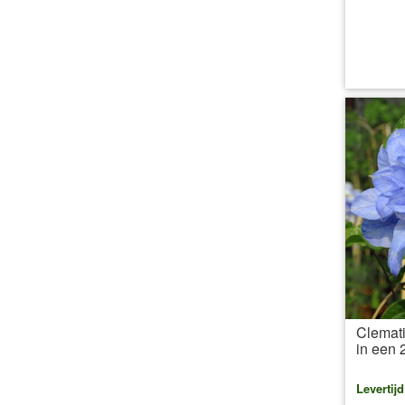
inc
Clemati
in een 2
Levertij