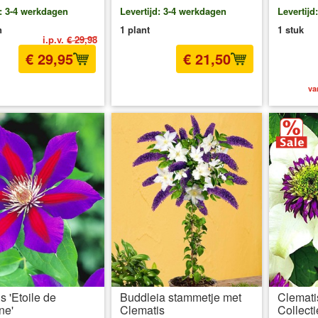
d: 3-4 werkdagen
Levertijd: 3-4 werkdagen
Levertijd
n
1 plant
1 stuk
i.p.v.
€ 29,98
€ 29,95
€ 21,50
l BTW
excl. Verzendkosten
incl BTW
excl. Verzendkosten
va
s 'Etoile de
Buddleia stammetje met
Clemati
ne'
Clematis
Collect