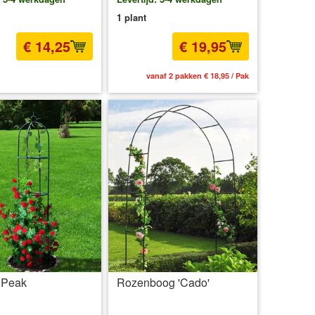
1 plant
€ 14,25
€ 19,95
l BTW
excl. Verzendkosten
vanaf 2 pakken € 18,95 / Pak
 Peak
Rozenboog 'Cado'