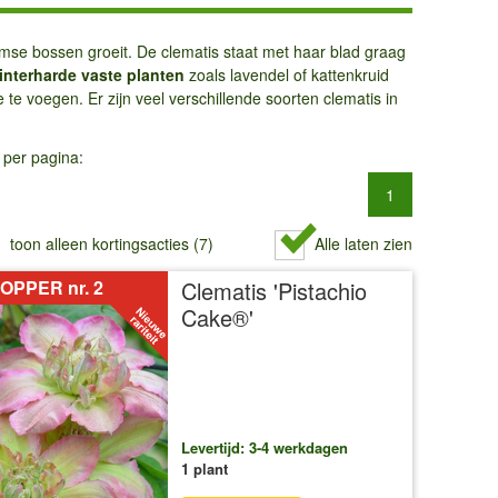
mse bossen groeit. De clematis staat met haar blad graag
interharde vaste planten
zoals lavendel of kattenkruid
e voegen. Er zijn veel verschillende soorten clematis in
 per pagina:
1
toon alleen kortingsacties (7)
Alle laten zien
OPPER nr. 2
Clematis 'Pistachio
Cake®'
Levertijd: 3-4 werkdagen
1 plant