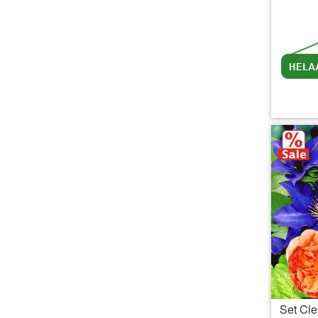
inc
Set Cle