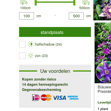
100cm
500cm
product.list.filter.height.min
-
product.list.filter.height.max
cm
cm
standplaats
halfschaduw (24)
zon (23)
Uw voordelen
Kopen zonder risico
14 dagen herroepingsrecht
Blauwe
Gegevensbescherming
Preside
Levertij
1 plant