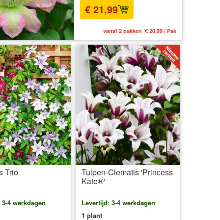
€ 21,99
vanaf 2 pakken € 20,99 / Pak
s Trio
Tulpen-Clematis 'Princess
Kate®'
: 3-4 werkdagen
Levertijd: 3-4 werkdagen
1 plant