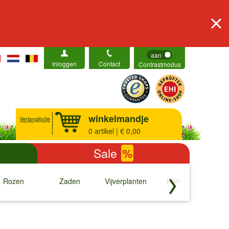
aan
Inloggen
Contact
Contrastmodus
winkelmandje
Verlanglijstje
0
artikel | € 0,00
Sale
%
Rozen
Zaden
Vijverplanten
Rariteiten
b
↓
↓
↓
↓