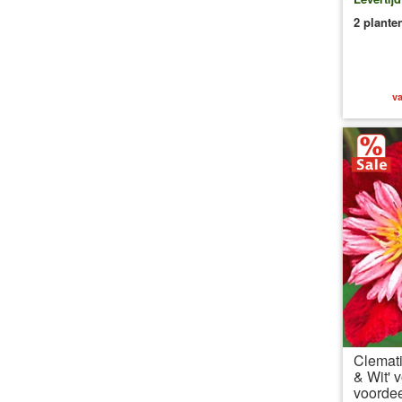
2 plante
va
Clemati
& Wit' 
voordee