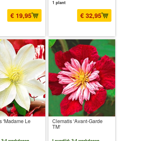
1 plant
€ 19,95
€ 32,95
l BTW
excl. Verzendkosten
incl BTW
excl. Verzendkosten
s 'Madame Le
Clematis 'Avant-Garde
TM'
: 3-4 werkdagen
Levertijd: 3-4 werkdagen