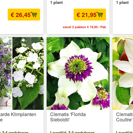
1 plant
1 plant
€ 26,45
€ 21,95
l BTW
excl. Verzendkosten
vanaf 2 pakken € 19,95 / Pak
inc
arde Klimplanten
Clematis 'Florida
Clemati
ie
Sieboldii'
Coultre'
d: 3-4 werkdagen
Levertijd: 3-4 werkdagen
Levertijd