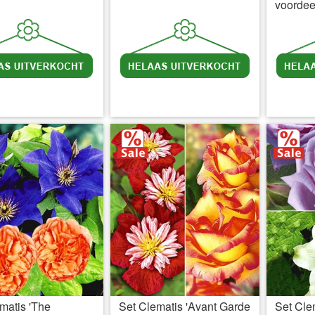
voordeel
l BTW
excl. Verzendkosten
incl BTW
excl. Verzendkosten
inc
matis 'The
Set Clematis 'Avant Garde
Set Clem