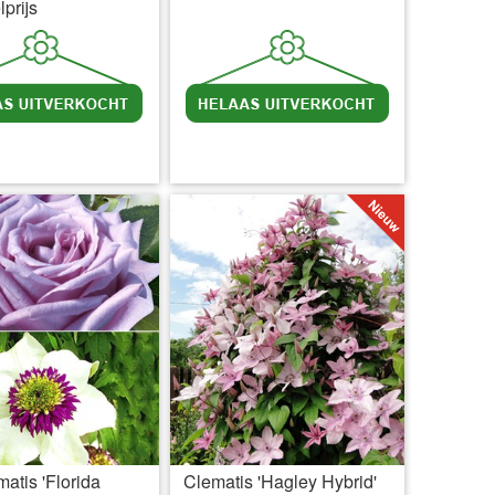
prijs
l BTW
excl. Verzendkosten
incl BTW
excl. Verzendkosten
atis 'Florida
Clematis 'Hagley Hybrid'