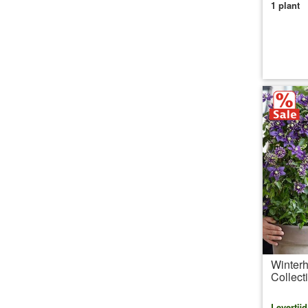
1 plant
inc
Winterh
Collect
Levertij