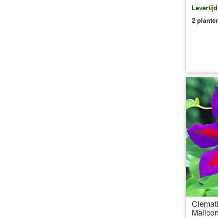
Levertij
2 plante
inc
Clemati
Malicor