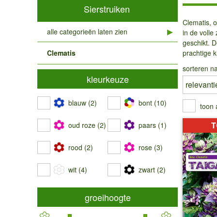
Sierstruiken
Clematis, 
alle categorieën laten zien
in de volle
geschikt. D
Clematis
prachtige k
sorteren na
kleurkeuze
blauw (2)
bont (10)
toon 
T
oud roze (2)
paars (1)
rood (2)
rose (3)
wit (4)
zwart (2)
groeihoogte