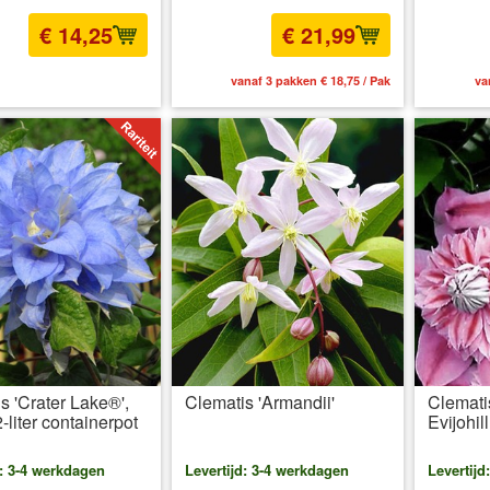
€ 14,25
€ 21,99
l BTW
excl. Verzendkosten
vanaf 3 pakken € 18,75 / Pak
va
s 'Crater Lake®',
Clematis 'Armandii'
Clemati
-liter containerpot
Evijohill
d: 3-4 werkdagen
Levertijd: 3-4 werkdagen
Levertijd