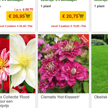
n
1 plant
1 plant
i.p.v.
€ 28,70
€ 26,95
€ 20,75
naf 2 pakken € 25,49 / Pak
vanaf 3 pakken € 19,95 / Pak
inc
s Collectie 'Rood
Clematis 'Hot Kisses®'
Obelisk
voor een
lprijs