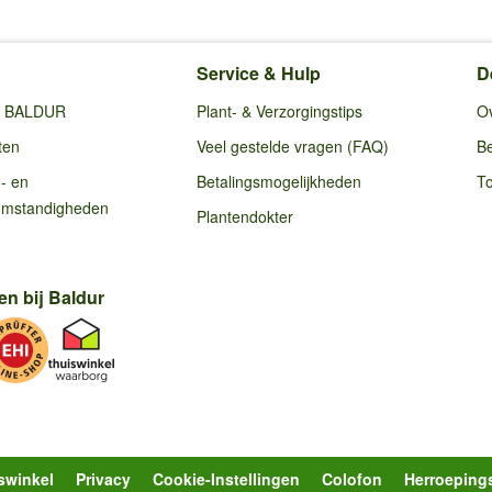
Service & Hulp
D
ij BALDUR
Plant- & Verzorgingstips
O
ten
Veel gestelde vragen (FAQ)
Be
g- en
Betalingsmogelijkheden
To
omstandigheden
Plantendokter
en bij Baldur
swinkel
Privacy
Cookie-Instellingen
Colofon
Herroeping