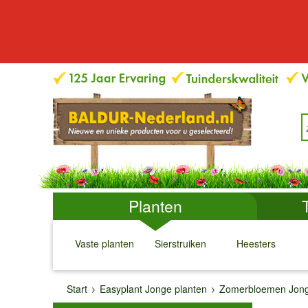
Planten
Vaste planten
Sierstruiken
Heesters
↓
↓
↓
↓
Start
Easyplant Jonge planten
Zomerbloemen Jong