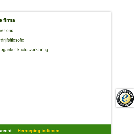
e firma
ver ons
drijfsfilosofie
egankelijkheidsverklaring
srecht
Herroeping indienen