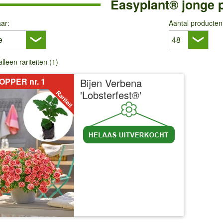
Easyplant® jonge 
ar:
Aantal producten
alleen rariteiten (1)
OPPER nr. 1
Bijen Verbena
'Lobsterfest®'
incl BTW
excl. Verzendkosten