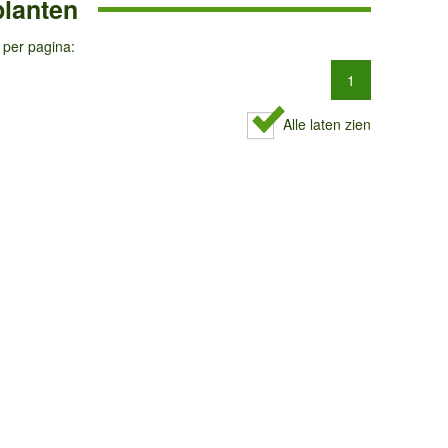
planten
 per pagina:
1
Alle laten zien