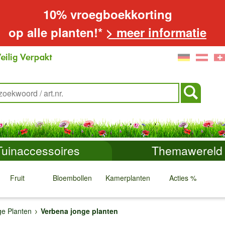
10% vroegboekkorting
op alle planten!*
> meer informatie
Tuinaccessoires
Themawereld
Fruit
Bloembollen
Kamerplanten
Acties %
↓
↓
↓
↓
e Planten
Verbena jonge planten