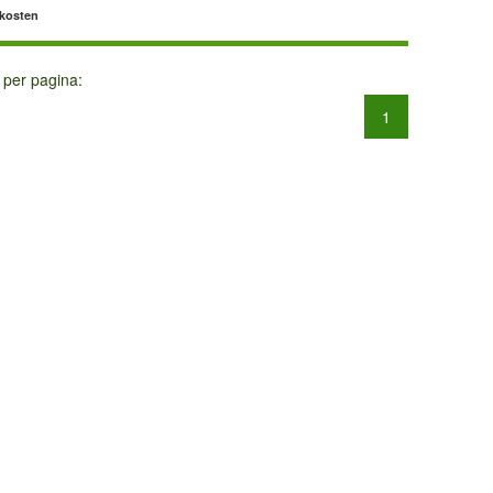
dkosten
 per pagina:
1