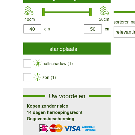
40cm
50cm
sorteren na
product.list.filter.height.min
-
product.list.filter.height.max
cm
cm
standplaats
halfschaduw (1)
zon (1)
Uw voordelen
Kopen zonder risico
14 dagen herroepingsrecht
Gegevensbescherming