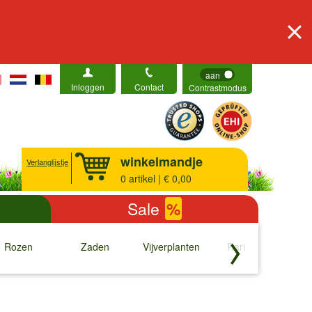
aan
Inloggen
Contact
Contrastmodus
winkelmandje
Verlanglijstje
0
artikel | € 0,00
Sale
%
Rozen
Zaden
Vijverplanten
Rariteiten
b
↓
↓
↓
↓