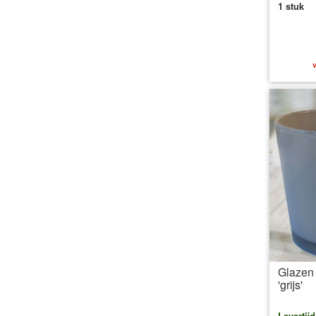
1 stuk
v
Glazen 
'grijs'
Levertij