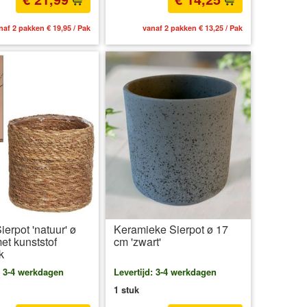
naf 2 pakken € 19,95 / Pak
vanaf 2 pakken € 13,25 / Pak
erpot 'natuur' ø
Keramieke Sierpot ø 17
et kunststof
cm 'zwart'
k
: 3-4 werkdagen
Levertijd: 3-4 werkdagen
1 stuk