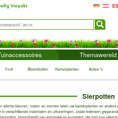
Tuinaccessoires
Themawereld
Fruit
Bloembollen
Kamerplanten
Acties %
↓
↓
↓
↓
Sierpotten
 in allerlei kleuren, maten en vormen laten uw kamerplanten en andere 
r in verschillende materialen en uitvoeringen, zodat iedereen gegarande
bloempotten, bijvoorbeeld van keramiek en kunststof, die met hun sfeerv