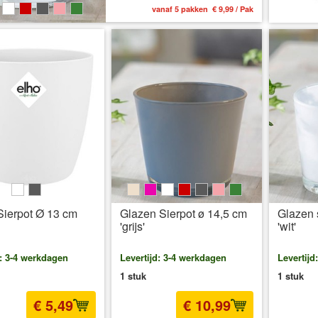
vanaf 5 pakken € 9,99 / Pak
weiß
grau
beige
pink
weiß
rot
grau
rosa
grün
Sierpot Ø 13 cm
Glazen Sierpot ø 14,5 cm
Glazen 
'grijs'
'wit'
d: 3-4 werkdagen
Levertijd: 3-4 werkdagen
Levertijd
1 stuk
1 stuk
€ 5,49
€ 10,99