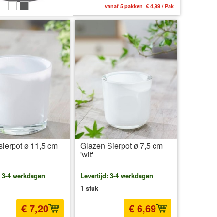
vanaf 5 pakken € 4,99 / Pak
sierpot ø 11,5 cm
Glazen Sierpot ø 7,5 cm
'wit'
: 3-4 werkdagen
Levertijd: 3-4 werkdagen
1 stuk
€ 7,20
€ 6,69