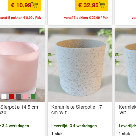
€ 10,99
€ 32,95
anaf 5 pakken € 8,99 / Pak
vanaf 3 pakken € 29,99 / Pak
va
e
ink
weiß
rot
grau
rosa
grün
Sierpot ø 14,5 cm
Keramieke Sierpot ø 17
Kermiek
oze'
cm 'wit'
'wit'
d: 3-4 werkdagen
Levertijd: 3-4 werkdagen
Levertijd
1 stuk
1 stuk