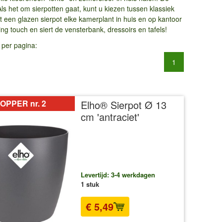
s het om sierpotten gaat, kunt u kiezen tussen klassiek
zet een glazen sierpot elke kamerplant in huis en op kantoor
ng touch en siert de vensterbank, dressoirs en tafels!
 per pagina:
1
OPPER nr. 2
Elho® Sierpot Ø 13
cm 'antraciet'
Levertijd: 3-4 werkdagen
1 stuk
€ 5,49