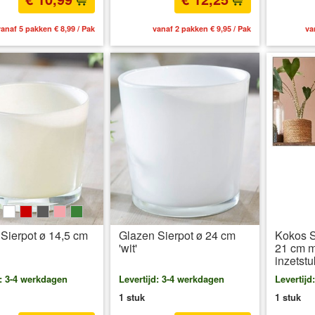
anaf 5 pakken € 8,99 / Pak
vanaf 2 pakken € 9,95 / Pak
va
e
ink
weiß
rot
grau
rosa
grün
Sierpot ø 14,5 cm
Glazen Sierpot ø 24 cm
Kokos Si
'wit'
21 cm m
inzetstu
d: 3-4 werkdagen
Levertijd: 3-4 werkdagen
Levertijd
1 stuk
1 stuk