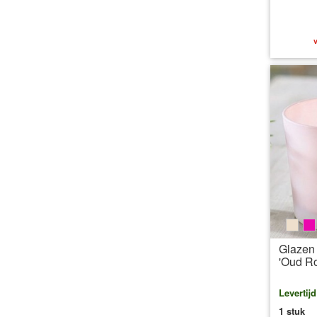
v
beig
p
Glazen 
'Oud R
Levertij
1 stuk