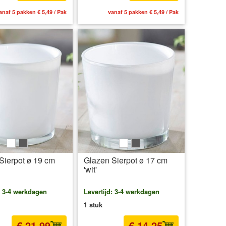
anaf 5 pakken € 5,49 / Pak
vanaf 5 pakken € 5,49 / Pak
weiß
grau
weiß
grau
Sierpot ø 19 cm
Glazen Sierpot ø 17 cm
'wit'
: 3-4 werkdagen
Levertijd: 3-4 werkdagen
1 stuk
€ 21,99
€ 14,25