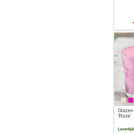
v
beig
p
Glazen 
'Roze'
Levertij