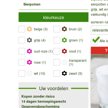
Sierpotten
sierpotten 
grijs, wit 
vakkundig i
kleurkeuze
sorteren na
beige (3)
bruin (2)
grijs (4)
groen (1)
Alle 
T
oud roze (1)
rood (1)
transparant
rose (1)
(1)
wit (10)
zwart (5)
Uw voordelen
Kopen zonder risico
14 dagen herroepingsrecht
Gegevensbescherming