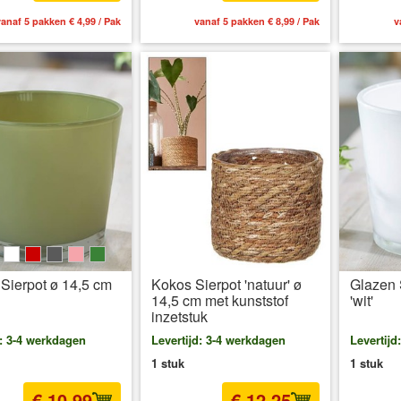
anaf 5 pakken € 4,99 / Pak
vanaf 5 pakken € 8,99 / Pak
v
e
ink
weiß
rot
grau
rosa
grün
Sierpot ø 14,5 cm
Kokos Sierpot 'natuur' ø
Glazen 
14,5 cm met kunststof
'wit'
inzetstuk
d: 3-4 werkdagen
Levertijd: 3-4 werkdagen
Levertijd
1 stuk
1 stuk
€ 10,99
€ 12,25