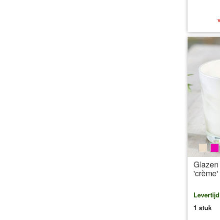
v
beig
p
Glazen 
'crème'
Levertij
1 stuk