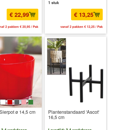
1 stuk
€ 22,99
€ 13,25
naf 2 pakken € 20,95 / Pak
vanaf 2 pakken € 12,25 / Pak
nk
weiß
rot
grau
rosa
grün
Sierpot ø 14,5 cm
Plantenstandaard 'Ascot'
16,5 cm
: 3-4 werkdagen
Levertijd: 3-4 werkdagen