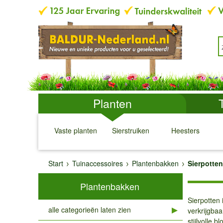
Planten
Vaste planten
Sierstruiken
Heesters
↓
↓
↓
↓
Start
Tuinaccessoires
Plantenbakken
Sierpotten
Plantenbakken
Sierpotten
alle categorieën laten zien
verkrijgbaa
stijlvolle 