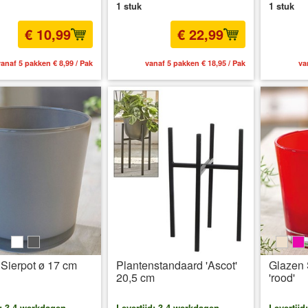
1 stuk
1 stuk
€ 10,99
€ 22,99
anaf 5 pakken € 8,99 / Pak
vanaf 5 pakken € 18,95 / Pak
va
weiß
grau
beige
pi
Sierpot ø 17 cm
Plantenstandaard 'Ascot'
Glazen 
20,5 cm
'rood'
d: 3-4 werkdagen
Levertijd: 3-4 werkdagen
Levertijd