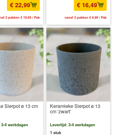
€ 22,99
€ 16,49
naf 2 pakken € 19,95 / Pak
vanaf 3 pakken € 9,99 / Pak
e Sierpot ø 13 cm
Keramieke Sierpot ø 13
cm 'zwart'
: 3-4 werkdagen
Levertijd: 3-4 werkdagen
1 stuk