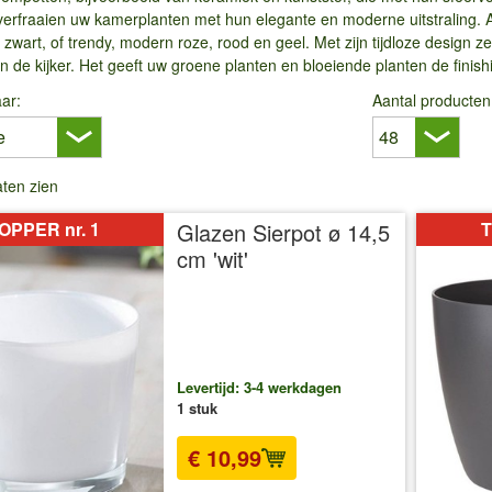
verfraaien uw kamerplanten met hun elegante en moderne uitstraling. Al
en zwart, of trendy, modern roze, rood en geel. Met zijn tijdloze design 
n de kijker. Het geeft uw groene planten en bloeiende planten de finishi
ar:
Aantal producten
laten zien
OPPER nr. 1
Glazen Sierpot ø 14,5
T
cm 'wit'
Levertijd: 3-4 werkdagen
1 stuk
€ 10,99