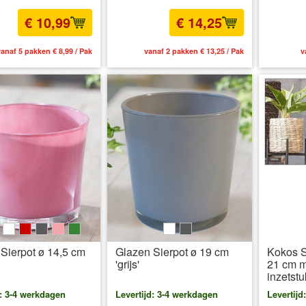
€ 10,99
€ 14,25
anaf 5 pakken € 8,99 / Pak
vanaf 2 pakken € 13,25 / Pak
v
e
ink
weiß
rot
grau
rosa
grün
weiß
grau
Sierpot ø 14,5 cm
Glazen Sierpot ø 19 cm
Kokos S
'grijs'
21 cm m
inzetstu
d: 3-4 werkdagen
Levertijd: 3-4 werkdagen
Levertijd