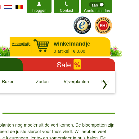
aan
Inloggen
Contact
Contrastmodus
winkelmandje
Verlanglijstje
0
artikel | € 0,00
Sale
%
Rozen
Zaden
Vijverplanten
Rariteiten
b
↓
↓
↓
↓
planten nog mooier uit de verf komen. De bloempotten zijn
erd de juiste sierpot voor thuis vindt. Wij hebben veel
olle kleureneen lente- en zomersfeer in huis halen. De