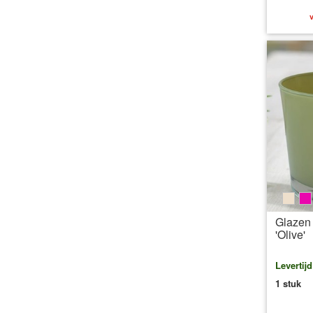
v
beig
p
Glazen 
'Olive'
Levertij
1 stuk