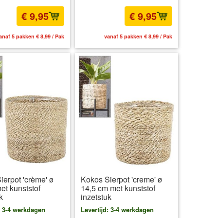
€ 9,95
€ 9,95
anaf 5 pakken € 8,99 / Pak
vanaf 5 pakken € 8,99 / Pak
ierpot 'crème' ø
Kokos Sierpot 'creme' ø
et kunststof
14,5 cm met kunststof
k
inzetstuk
: 3-4 werkdagen
Levertijd: 3-4 werkdagen