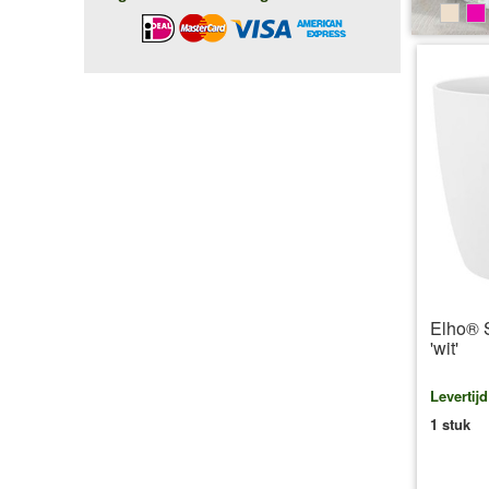
Elho® 
'wit'
Levertij
1 stuk