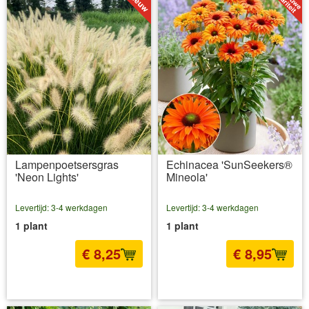
Lampenpoetsersgras
Echinacea 'SunSeekers®
'Neon Lights'
Mineola'
Levertijd: 3-4 werkdagen
Levertijd: 3-4 werkdagen
1 plant
1 plant
€ 8,25
€ 8,95
incl BTW
excl. Verzendkosten
incl BTW
excl. Verzendkosten