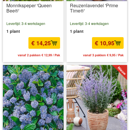
Monnikspeper 'Queen
Reuzenlavendel 'Prime
Bee®'
Time®'
Levertijd: 3-4 werkdagen
Levertijd: 3-4 werkdagen
1 plant
1 plant
€ 14,25
€ 10,95
vanaf 2 pakken € 12,99 / Pak
vanaf 3 pakken € 9,95 / Pak