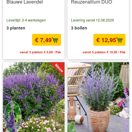
Blauwe Lavendel
Reuzenallium DUO
Levertijd: 3-4 werkdagen
Levering vanaf 12.08.2026
3 planten
3 bollen
€ 7,49
€ 12,95
vanaf 3 pakken € 6,69 / Pak
vanaf 5 pakken € 10,95 / Pak