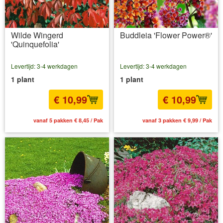
Wilde Wingerd
Buddleia 'Flower Power®'
'Quinquefolia'
Levertijd: 3-4 werkdagen
Levertijd: 3-4 werkdagen
1 plant
1 plant
€ 10,99
€ 10,99
vanaf 5 pakken € 8,45 / Pak
vanaf 3 pakken € 9,99 / Pak