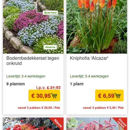
Bodembedekkerset tegen
Kniphofia 'Alcazar'
onkruid
Levertijd: 3-4 werkdagen
Levertijd: 3-4 werkdagen
9 planten
1 plant
i.p.v.
€ 31,93
€ 30,95
€ 6,59
vanaf 2 pakken € 28,95 / Pak
vanaf 3 pakken € 5,49 / Pak