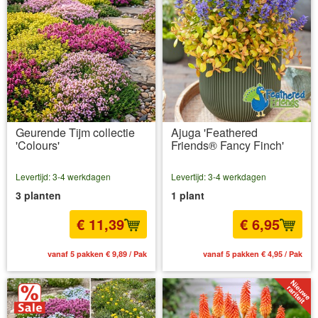
Geurende Tijm collectie
Ajuga 'Feathered
'Colours'
Friends® Fancy Finch'
Levertijd: 3-4 werkdagen
Levertijd: 3-4 werkdagen
3 planten
1 plant
€ 11,39
€ 6,95
vanaf 5 pakken € 9,89 / Pak
vanaf 5 pakken € 4,95 / Pak