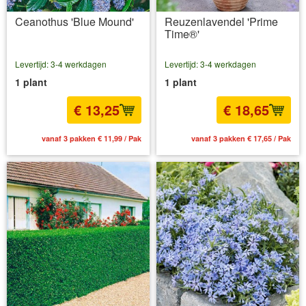
Ceanothus 'Blue Mound'
Reuzenlavendel 'Prime
Time®'
Levertijd: 3-4 werkdagen
Levertijd: 3-4 werkdagen
1 plant
1 plant
€ 13,25
€ 18,65
vanaf 3 pakken € 11,99 / Pak
vanaf 3 pakken € 17,65 / Pak