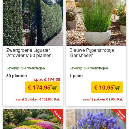
Zwartgroene Liguster
Blauwe Pijpenstrootje
'Atrovirens' 50 planten
'Banshee®'
Levertijd: 3-4 werkdagen
Levertijd: 3-4 werkdagen
50 planten
1 plant
i.p.v.
€ 174,50
€ 174,95
€ 10,95
vanaf 2 pakken € 162,95 / Pak
vanaf 2 pakken € 9,95 / Pak