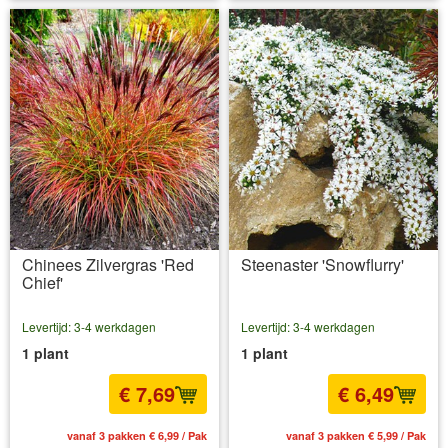
Chinees Zilvergras 'Red
Steenaster 'Snowflurry'
Chief'
Levertijd: 3-4 werkdagen
Levertijd: 3-4 werkdagen
1 plant
1 plant
€ 7,69
€ 6,49
vanaf 3 pakken € 6,99 / Pak
vanaf 3 pakken € 5,99 / Pak