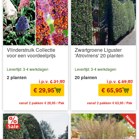
Vlinderstruik Collectie
Zwartgroene Liguster
voor een voordeelprijs
'Atrovirens' 20 planten
Levertijd: 3-4 werkdagen
Levertijd: 3-4 werkdagen
2 planten
20 planten
i.p.v.
€ 31,90
i.p.v.
€ 69,80
€ 29,95
€ 65,95
vanaf 2 pakken € 28,95 / Pak
vanaf 2 pakken € 63,95 / Pak