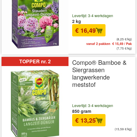
Levertijd: 3-4 werkdagen
2 kg
€ 16,49
(8,25 €/kg)
vanaf 2 pakken € 15,49 / Pak
(7,75 €/kg)
TOPPER nr. 2
Compo® Bamboe &
Siergrassen
langwerkende
meststof
Levertijd: 3-4 werkdagen
850 gram
€ 13,25
(15,59 €/kg)
incl BTW
excl. Verzendkosten