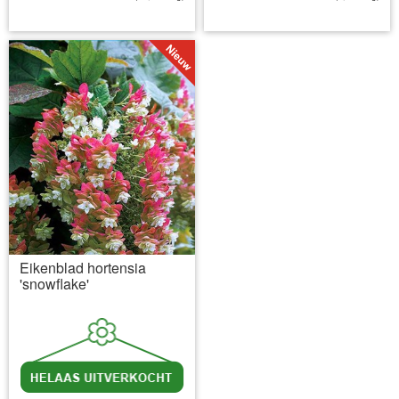
incl BTW
excl. Verzendkosten
incl BTW
excl. Verzendkosten
Eikenblad hortensia
'snowflake'