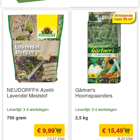
NEUDORFF® Azet®
Gärtner's
Lavendel Meststof
Hoornspaanders
Levertijd: 3-4 werkdagen
Levertijd: 3-4 werkdagen
750 gram
2,5 kg
€ 9,99
€ 15,49
(13,27 €/kg)
(6,20 €/kg)