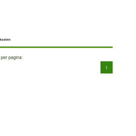
dkosten
 per pagina:
1