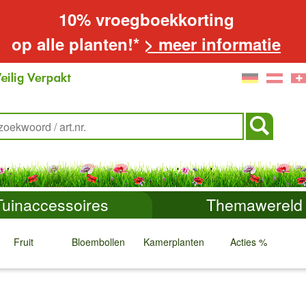
10% vroegboekkorting
op alle planten!*
> meer informatie
Tuinaccessoires
Themawereld
Fruit
Bloembollen
Kamerplanten
Acties %
↓
↓
↓
↓