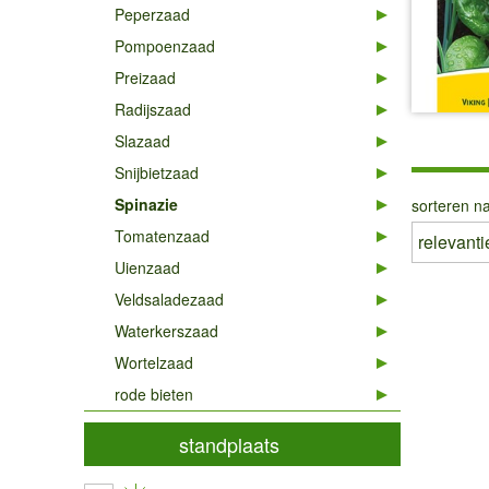
Peperzaad
Pompoenzaad
Preizaad
Radijszaad
Slazaad
Snijbietzaad
Spinazie
sorteren na
Tomatenzaad
Uienzaad
Veldsaladezaad
Waterkerszaad
Wortelzaad
rode bieten
standplaats