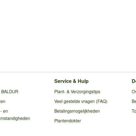
Service & Hulp
D
ij BALDUR
Plant- & Verzorgingstips
O
ten
Veel gestelde vragen (FAQ)
Be
g- en
Betalingsmogelijkheden
To
omstandigheden
Plantendokter