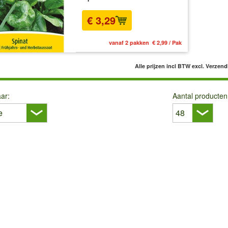
€ 3,29
vanaf 2 pakken € 2,99 / Pak
Alle prijzen incl BTW
excl. Verzen
ar:
Aantal producten