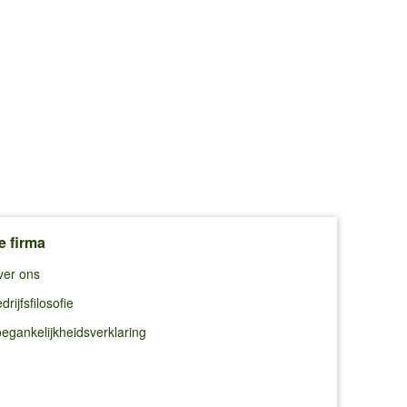
e firma
ver ons
drijfsfilosofie
egankelijkheidsverklaring