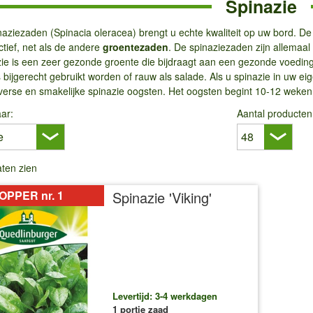
Spinazie
aziezaden (Spinacia oleracea) brengt u echte kwaliteit op uw bord. De
tief, net als de andere
groentezaden
. De spinaziezaden zijn allemaal 
zie is een zeer gezonde groente die bijdraagt ​​aan een gezonde voedi
 bijgerecht gebruikt worden of rauw als salade. Als u spinazie in uw eige
erse en smakelijke spinazie oogsten. Het oogsten begint 10-12 weken 
ar:
Aantal producten
laten zien
OPPER nr. 1
Spinazie 'Viking'
Levertijd: 3-4 werkdagen
1 portie zaad