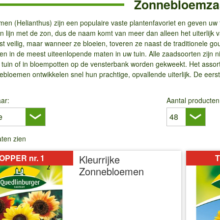
Zonnebloemza
en (Helianthus) zijn een populaire vaste plantenfavoriet en geven uw t
d in lijn met de zon, dus de naam komt van meer dan alleen het uiterli
rst veilig, maar wanneer ze bloeien, toveren ze naast de traditionele 
n in de meest uiteenlopende maten in uw tuin. Alle zaadsoorten zijn n
de tuin of in bloempotten op de vensterbank worden gekweekt. Het assor
ebloemen ontwikkelen snel hun prachtige, opvallende uiterlijk. De ee
ar:
Aantal producten
laten zien
OPPER nr. 1
Kleurrijke
T
Zonnebloemen