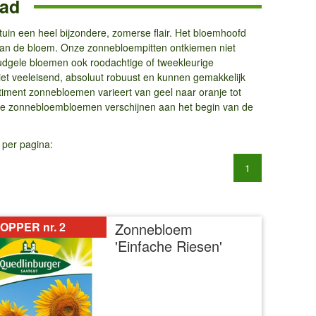
ad
uin een heel bijzondere, zomerse flair. Het bloemhoofd
jk van de bloem. Onze zonnebloempitten ontkiemen niet
goudgele bloemen ook roodachtige of tweekleurige
iet veeleisend, absoluut robuust en kunnen gemakkelijk
timent zonnebloemen varieert van geel naar oranje tot
rste zonnebloembloemen verschijnen aan het begin van de
 per pagina:
1
OPPER nr. 2
Zonnebloem
'Einfache Riesen'