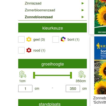
Zinniazaad
Zomerbloemenzaad
Zonnebloemzaad
kleurkeuze
geel (3)
bont (1)
rood (1)
groeihoogte
1cm
350cm
product.list.filter.height.min
-
product.list.filter.height.max
cm
cm
Zonneb
'Schnit
standplaats