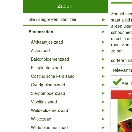
Zaden
Zonnebloem
alle categorieën laten zien
staat altij
alleen uite
Bloemzaden
schoonhede
direct in 
Afrikaantjes zaad
rood. Zonn
Asterzaad
zomer.
Balkonbloemenzaad
sorteren na
Klimplantenzaad
Oostindische kers zaad
Alle 
Overig bloemzaad
Sierpompoenzaad
T
Viooltjes zaad
Weidebloemenzaad
Wikkezaad
Wilde bloemenzaad