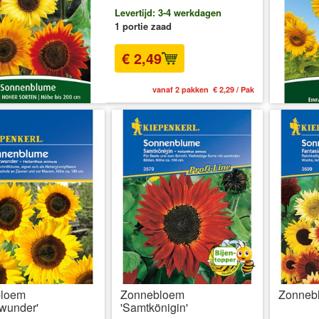
Levertijd: 3-4 werkdagen
1 portie zaad
€ 2,49
vanaf 2 pakken € 2,29 / Pak
loem
Zonnebloem
Zonnebl
twunder'
'Samtkönigin'