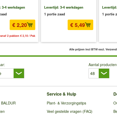
d: 3-4 werkdagen
Levertijd: 3-4 werkdagen
Levertijd
 zaad
1 portie zaad
1 portie 
€ 2,20
€ 5,49
anaf 2 pakken € 2,10 / Pak
incl BTW
excl. Verzendkosten
inc
Alle prijzen incl BTW
excl. Verzen
ar:
Aantal producten
Service & Hulp
D
ij BALDUR
Plant- & Verzorgingstips
O
ten
Veel gestelde vragen (FAQ)
Be