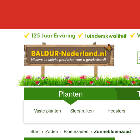
Planten
Vaste planten
Sierstruiken
Heesters
↓
↓
↓
↓
Start
Zaden
Bloemzaden
Zonnebloemzaad