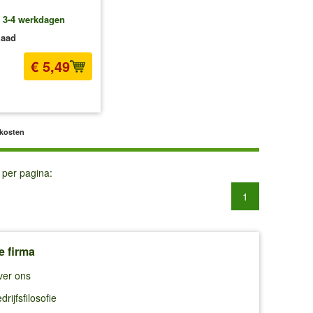
: 3-4 werkdagen
zaad
€ 5,49
l BTW
excl. Verzendkosten
dkosten
 per pagina:
1
e firma
ver ons
drijfsfilosofie