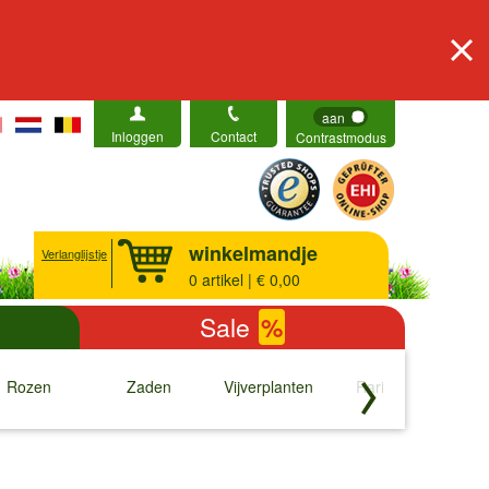
aan
Inloggen
Contact
Contrastmodus
winkelmandje
Verlanglijstje
0
artikel | € 0,00
Sale
%
Rozen
Zaden
Vijverplanten
Rariteiten
b
↓
↓
↓
↓