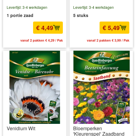
Levertijd: 3-4 werkdagen
Levertijd: 3-4 werkdagen
1 portie zaad
5 stuks
€ 4,49
€ 5,49
vanaf 2 pakken € 4,29 / Pak
vanaf 2 pakken € 3,99 / Pak
Venidium Wit
Bloemperken
'Kleurenspel' Zaadband