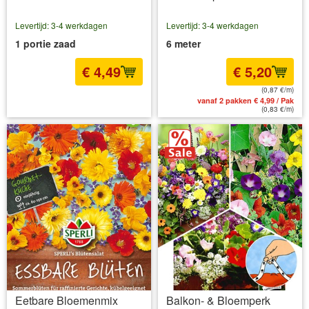
Levertijd: 3-4 werkdagen
Levertijd: 3-4 werkdagen
1 portie zaad
6 meter
€ 4,49
€ 5,20
(0,87 €/m)
incl BTW
excl. Verzendkosten
vanaf 2 pakken € 4,99 / Pak
(0,83 €/m)
Eetbare Bloemenmix
Balkon- & Bloemperk