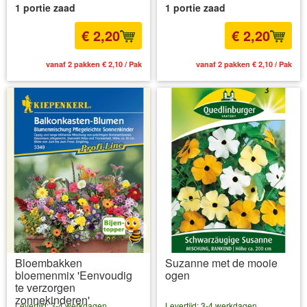
1 portie zaad
1 portie zaad
€ 2,20
€ 2,20
vanaf 2 pakken € 2,10 / Pak
vanaf 2 pakken € 2,10 / Pak
Bloembakken
Suzanne met de mooie
bloemenmix 'Eenvoudig
ogen
te verzorgen
zonnekinderen'
Levertijd: 3-4 werkdagen
Levertijd: 3-4 werkdagen