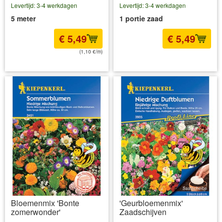
Levertijd: 3-4 werkdagen
Levertijd: 3-4 werkdagen
5 meter
1 portie zaad
€ 5,49
€ 5,49
(1,10 €/m)
incl BTW
excl. Verzendkosten
incl BTW
excl. Verzendkosten
Bloemenmix 'Bonte
'Geurbloemenmix'
zomerwonder'
Zaadschijven