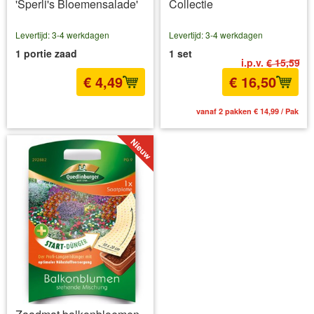
'Sperli's Bloemensalade'
Collectie
Levertijd: 3-4 werkdagen
Levertijd: 3-4 werkdagen
1 portie zaad
1 set
i.p.v.
€ 15,59
€ 4,49
€ 16,50
incl BTW
excl. Verzendkosten
vanaf 2 pakken € 14,99 / Pak