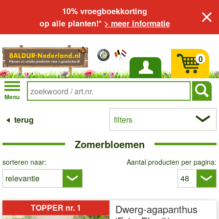
10% vroegboekkorting
op alle planten!*
> meer informatie
0
Inloggen
Menu
terug
filters
Zomerbloemen
sorteren naar:
Aantal producten per pagina:
TOPPER nr. 1
Dwerg-agapanthus