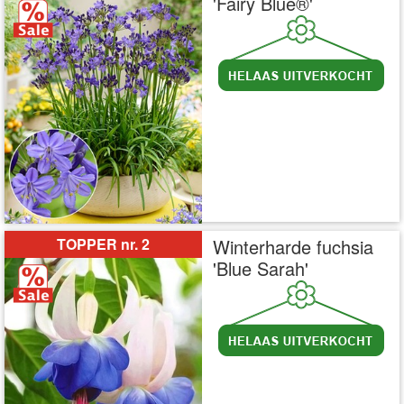
'Fairy Blue®'
incl BTW
excl. Verzendkosten
TOPPER nr. 2
Winterharde fuchsia
'Blue Sarah'