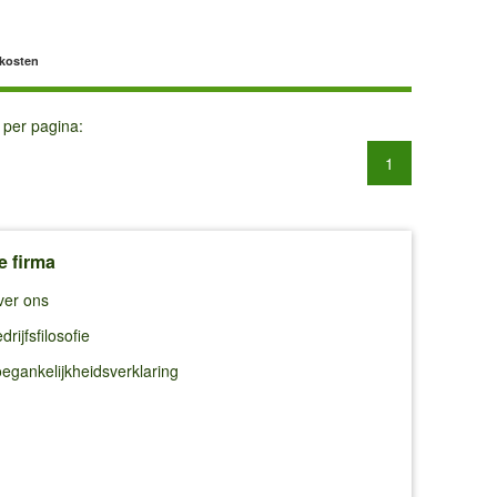
dkosten
 per pagina:
1
e firma
ver ons
drijfsfilosofie
egankelijkheidsverklaring