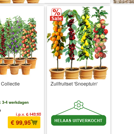
t Collectie
Zuilfruitset 'Snoeptuin'
d: 3-4 werkdagen
n
i.p.v.
€ 143,60
€ 99,95