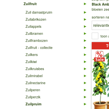
Zuilfruit
Black Amb
bloeien zee
Zuil damastpruim
sorteren na
Zuilabrikozen
Zuilappels
Zuilbramen
toon 
Zuilframbozen
T
Zuilfruit - collectie
Zuilkers
Zuilkiwi
Zuilkruisbes
Zuilmirabel
Zuilnectarine
Zuilperen
Zuilperzik
Zuilpruim