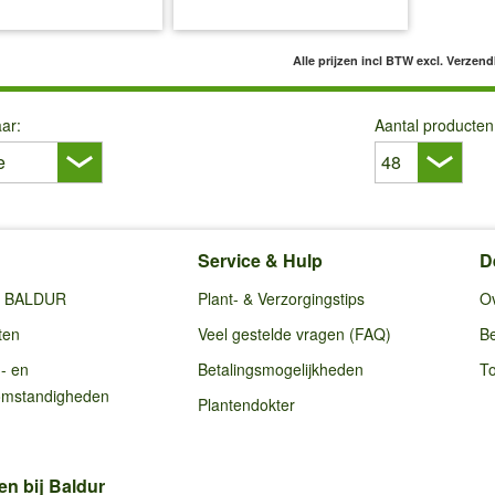
l BTW
excl. Verzendkosten
incl BTW
excl. Verzendkosten
Alle prijzen incl BTW
excl. Verzen
ar:
Aantal producten
Service & Hulp
D
ij BALDUR
Plant- & Verzorgingstips
O
ten
Veel gestelde vragen (FAQ)
Be
g- en
Betalingsmogelijkheden
To
omstandigheden
Plantendokter
en bij Baldur