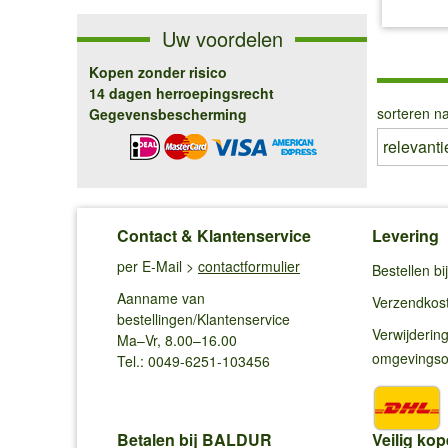
inc
Uw voordelen
Kopen zonder risico
14 dagen herroepingsrecht
sorteren na
Gegevensbescherming
Contact & Klantenservice
Levering
per E-Mail >
contactformulier
Bestellen b
Aanname van
Verzendkos
bestellingen/Klantenservice
Verwijderin
Ma–Vr, 8.00–16.00
omgevings
Tel.: 0049-6251-103456
Betalen bij BALDUR
Veilig kop