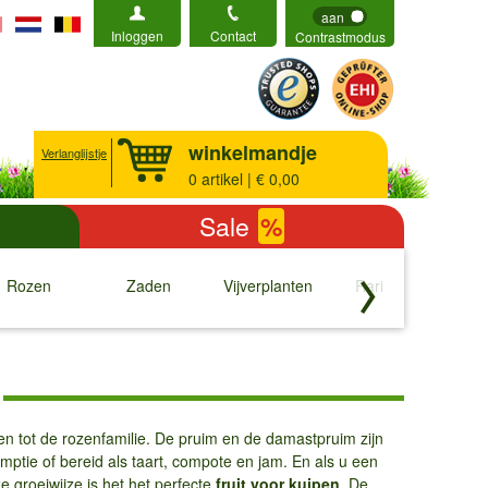
aan
Inloggen
Contact
Contrastmodus
winkelmandje
Verlanglijstje
0
artikel | € 0,00
Sale
%
Rozen
Zaden
Vijverplanten
Rariteiten
b
↓
↓
↓
↓
n tot de rozenfamilie. De pruim en de damastpruim zijn
mptie of bereid als taart, compote en jam. En als u een
ke groeiwijze is het het perfecte
fruit voor kuipen
. De