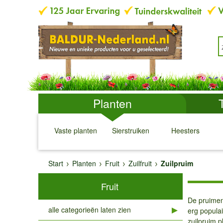
Planten
Vaste planten
Sierstruiken
Heesters
↓
↓
↓
↓
Start
Planten
Fruit
Zuilfruit
Zuilpruim
Fruit
De pruimen
alle categorieën laten zien
erg populai
zuilpruim p