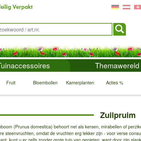
Tuinaccessoires
Themawereld
Fruit
Bloembollen
Kamerplanten
Acties %
↓
↓
↓
↓
Zuilpruim
boom (Prunus domestica) behoort net als kersen, mirabellen of perzike
re steenvruchten, omdat de vruchten erg lekker zijn - voor verse consu
lant, kunt u er zelfs zonder grote tuin van genieten, want door zijn slan