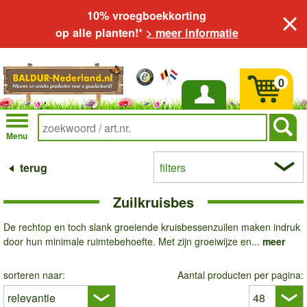
10% vroegboekkorting
op alle planten!*
> meer informatie
0
Inloggen
Menu
terug
filters
Zuilkruisbes
De rechtop en toch slank groeiende kruisbessenzuilen maken indruk
door hun minimale ruimtebehoefte. Met zijn groeiwijze en...
meer
sorteren naar:
Aantal producten per pagina: