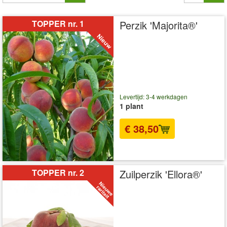
TOPPER nr. 1
Perzik 'Majorita®'
Levertijd: 3-4 werkdagen
1 plant
€ 38,50
incl BTW
excl. Verzendkosten
TOPPER nr. 2
Zuilperzik 'Ellora®'