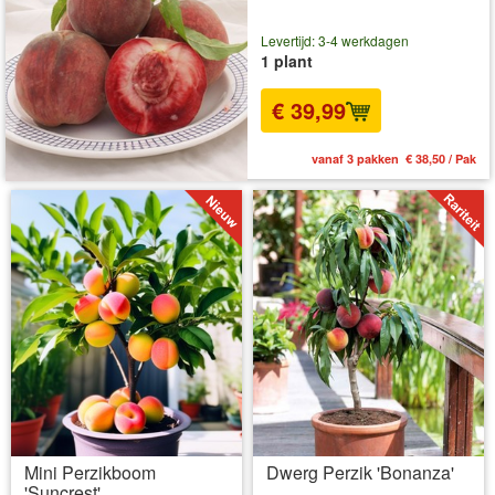
Levertijd: 3-4 werkdagen
1 plant
€ 39,99
vanaf 3 pakken € 38,50 / Pak
Mini Perzikboom
Dwerg Perzik 'Bonanza'
'Suncrest'