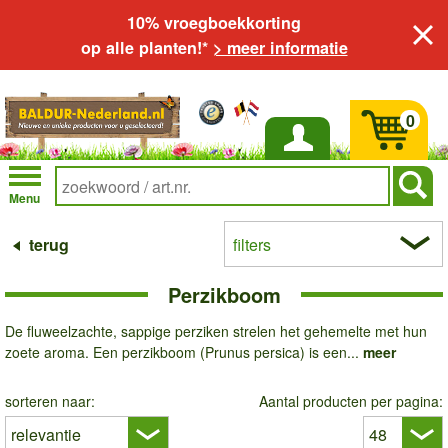
10% vroegboekkorting
op alle planten!*
> meer informatie
0
Inloggen
Menu
terug
filters
Perzikboom
De fluweelzachte, sappige perziken strelen het gehemelte met hun
zoete aroma. Een perzikboom (Prunus persica) is een...
meer
sorteren naar:
Aantal producten per pagina: