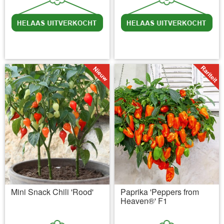
incl BTW
excl. Verzendkosten
incl BTW
excl. Verzendkosten
Mini Snack Chili 'Rood'
Paprika 'Peppers from
Heaven®' F1