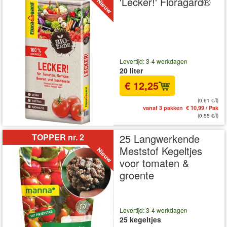
'Lecker!' Floragard®
Levertijd: 3-4 werkdagen
20 liter
€ 12,25
(0,61 €/l)
vanaf 3 pakken € 10,99 / Pak
(0,55 €/l)
TOPPER nr. 2
25 Langwerkende
Meststof Kegeltjes
voor tomaten &
groente
Levertijd: 3-4 werkdagen
25 kegeltjes