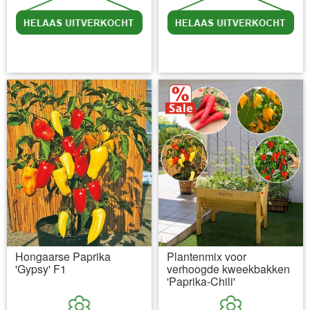
incl BTW
excl. Verzendkosten
incl BTW
excl. Verzendkosten
Hongaarse Paprika
Plantenmix voor
'Gypsy' F1
verhoogde kweekbakken
'Paprika-Chili'