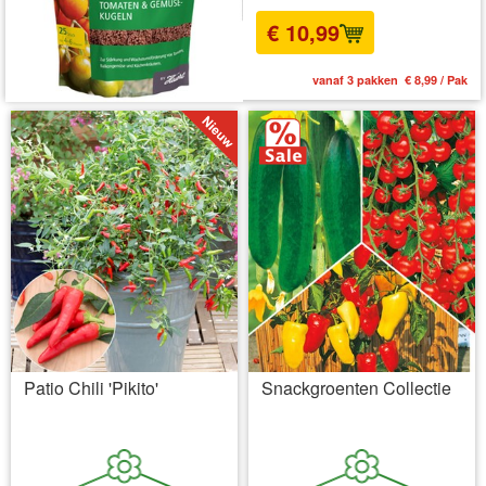
€ 10,99
vanaf 3 pakken € 8,99 / Pak
Patio Chili 'Pikito'
Snackgroenten Collectie