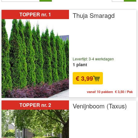
TOPPER nr. 1
Thuja Smaragd
Levertijd: 3-4 werkdagen
1 plant
€ 3,99
vanaf 10 pakken € 3,50 / Pak
TOPPER nr. 2
Venijnboom (Taxus)