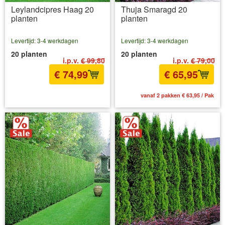
Leylandcipres Haag 20
Thuja Smaragd 20
planten
planten
Levertijd: 3-4 werkdagen
Levertijd: 3-4 werkdagen
20 planten
20 planten
i.p.v.
€ 99,80
i.p.v.
€ 79,00
€ 74,99
€ 65,95
incl BTW
excl. Verzendkosten
vanaf 2 pakken € 63,95 / Pak