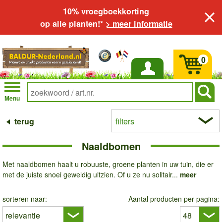
10% vroegboekkorting
op alle planten!*
> meer informatie
0
Inloggen
Menu
terug
filters
Naaldbomen
Met naaldbomen haalt u robuuste, groene planten in uw tuin, die er
met de juiste snoei geweldig uitzien. Of u ze nu solitair...
meer
sorteren naar:
Aantal producten per pagina: