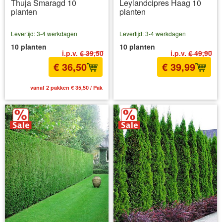
Thuja Smaragd 10
Leylandcipres Haag 10
planten
planten
Levertijd: 3-4 werkdagen
Levertijd: 3-4 werkdagen
10 planten
10 planten
i.p.v.
€ 39,50
i.p.v.
€ 49,90
€ 36,50
€ 39,99
vanaf 2 pakken € 35,50 / Pak
incl BTW
excl. Verzendkosten