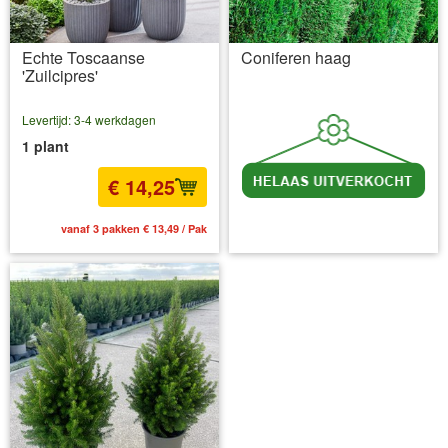
Echte Toscaanse
Coniferen haag
'Zuilcipres'
Levertijd: 3-4 werkdagen
1 plant
€ 14,25
vanaf 3 pakken € 13,49 / Pak
incl BTW
excl. Verzendkosten