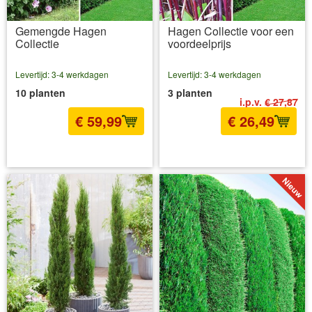
Gemengde Hagen
Hagen Collectie voor een
Collectie
voordeelprijs
Levertijd: 3-4 werkdagen
Levertijd: 3-4 werkdagen
10 planten
3 planten
i.p.v.
€ 27,87
€ 59,99
€ 26,49
incl BTW
excl. Verzendkosten
incl BTW
excl. Verzendkosten