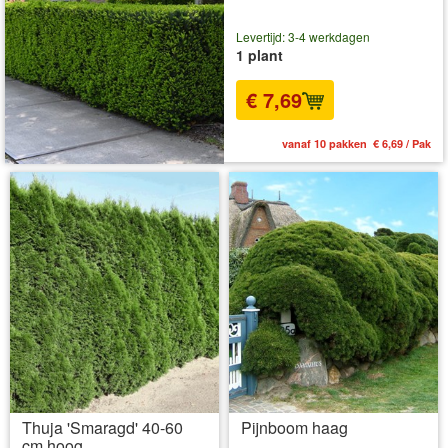
Levertijd: 3-4 werkdagen
1 plant
€ 7,69
vanaf 10 pakken € 6,69 / Pak
Thuja 'Smaragd' 40-60
Pijnboom haag
cm hoog