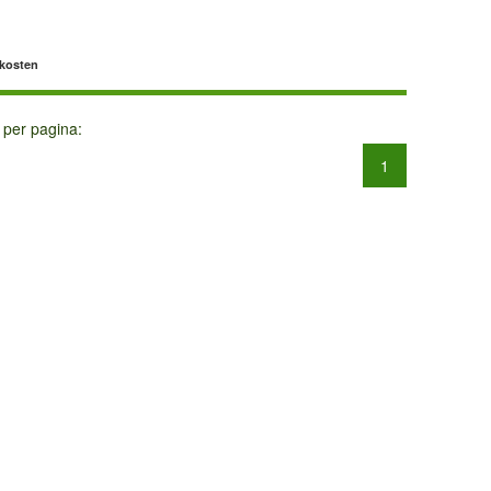
dkosten
 per pagina:
1