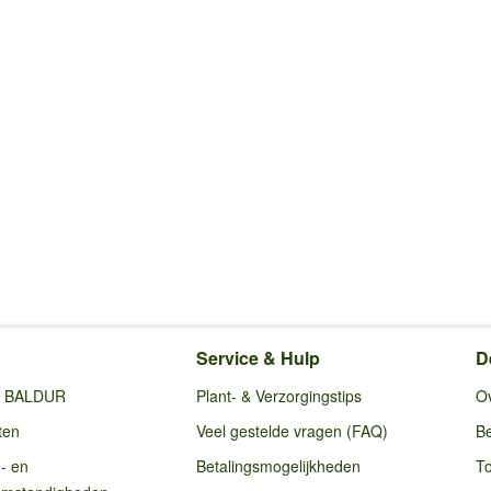
Service & Hulp
D
ij BALDUR
Plant- & Verzorgingstips
O
ten
Veel gestelde vragen (FAQ)
Be
g- en
Betalingsmogelijkheden
To