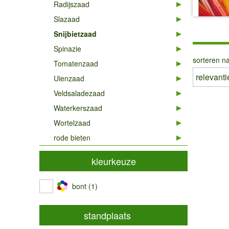
Radijszaad
Slazaad
Snijbietzaad
Spinazie
sorteren na
Tomatenzaad
Uienzaad
Veldsaladezaad
Waterkerszaad
Wortelzaad
rode bieten
kleurkeuze
bont (1)
standplaats