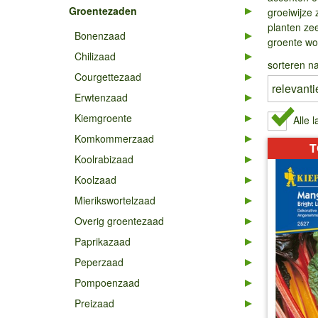
Groentezaden
groeiwijze 
planten zee
Bonenzaad
groente wor
Chilizaad
sorteren na
Courgettezaad
Erwtenzaad
Kiemgroente
Alle 
Komkommerzaad
T
Koolrabizaad
Koolzaad
Mierikswortelzaad
Overig groentezaad
Paprikazaad
Peperzaad
Pompoenzaad
Preizaad