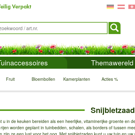
Tuinaccessoires
Themawereld
Fruit
Bloembollen
Kamerplanten
Acties %
↓
↓
↓
↓
Snijbietzaad
nt u in de keuken bereiden als een heerlijke, vitaminerijke groente en 
rijen worden geplant in tuinbedden, schalen, als borders of tussen mee
 zijn ze een lust voor het oog. Met snijbietzaden kunt u uw tuin en uw m