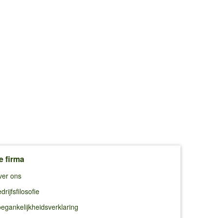
e firma
ver ons
drijfsfilosofie
egankelijkheidsverklaring