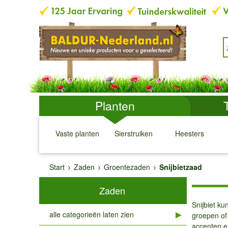
Planten
Vaste planten
Sierstruiken
Heesters
↓
↓
↓
↓
Start
Zaden
Groentezaden
Snijbietzaad
Zaden
Snijbiet ku
alle categorieën laten zien
groepen of 
accenten en