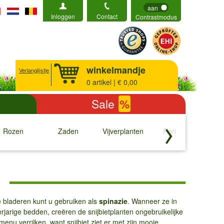
aan
Inloggen
Contact
Contrastmodus
winkelmandje
Verlanglijstje
0
artikel | € 0,00
Sale
%
Rozen
Zaden
Vijverplanten
Rariteiten
b
↓
↓
↓
↓
de bladeren kunt u gebruiken als
spinazie
. Wanneer ze in
rjarige bedden, creëren de snijbietplanten ongebruikelijke
enu verrijken, want snijbiet ziet er met zijn mooie