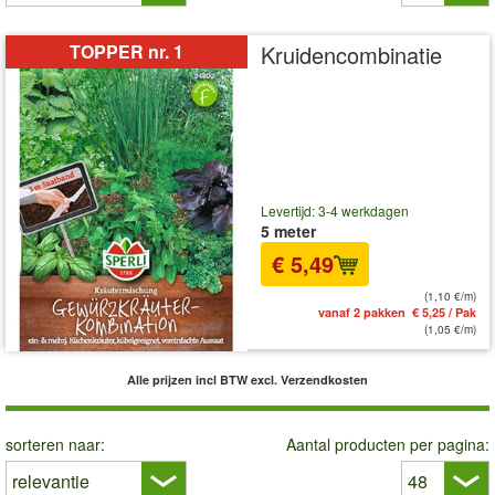
TOPPER nr. 1
Kruidencombinatie
Levertijd: 3-4 werkdagen
5 meter
€ 5,49
(1,10 €/m)
vanaf 2 pakken € 5,25 / Pak
(1,05 €/m)
Alle prijzen incl BTW
excl. Verzendkosten
sorteren naar:
Aantal producten per pagina: