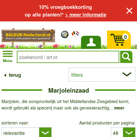
10% vroegboekkorting
op alle planten!*
> meer informatie
0
Inloggen
Menu
terug
filters
Marjoleinzaad
Marjolein, die oorspronkelijk uit het Middellandse Zeegebied komt,
wordt gebruikt als specerij maar ook als geneeskrachtig...
meer
sorteren naar:
Aantal producten per pagina: