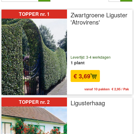
TOPPER nr. 1
Zwartgroene Liguster
'Atrovirens'
Levertijd: 3-4 werkdagen
1 plant
€ 3,69
vanaf 10 pakken € 2,95 / Pak
TOPPER nr. 2
Ligusterhaag