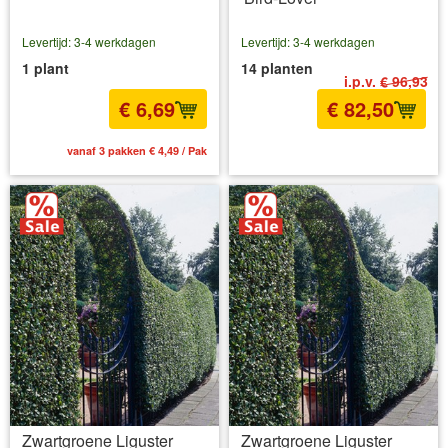
Levertijd: 3-4 werkdagen
Levertijd: 3-4 werkdagen
1 plant
14 planten
i.p.v.
€ 96,93
€ 6,69
€ 82,50
vanaf 3 pakken € 4,49 / Pak
incl BTW
excl. Verzendkosten
Zwartgroene Liguster
Zwartgroene Liguster