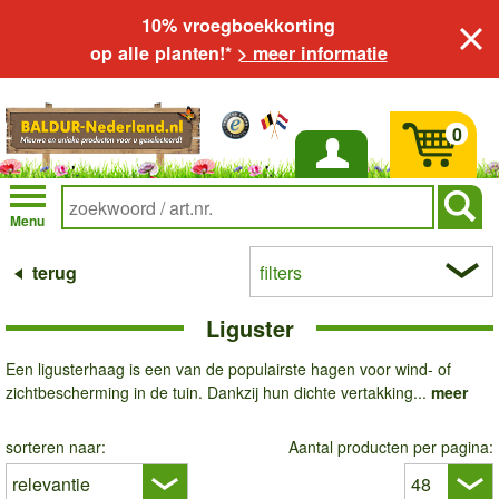
10% vroegboekkorting
op alle planten!*
> meer informatie
0
Inloggen
Menu
terug
filters
Liguster
Een ligusterhaag is een van de populairste hagen voor wind- of
zichtbescherming in de tuin. Dankzij hun dichte vertakking...
meer
sorteren naar:
Aantal producten per pagina: