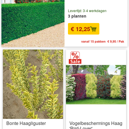
Levertijd: 3-4 werkdagen
3 planten
€ 12,25
vanaf 15 pakken € 9,95 / Pak
Bonte Haagliguster
Vogelbeschermings Haag
'Bird-Lover'