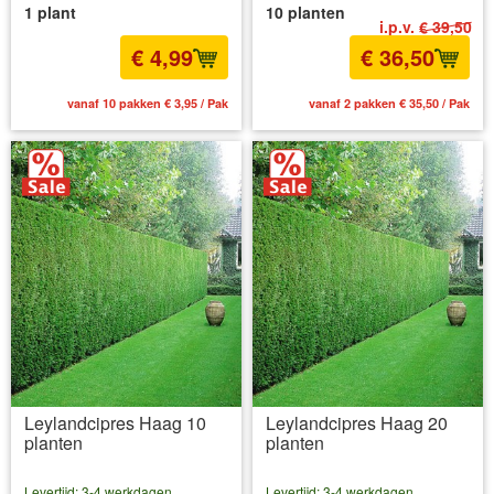
1 plant
10 planten
i.p.v.
€ 39,50
€ 4,99
€ 36,50
vanaf 10 pakken € 3,95 / Pak
vanaf 2 pakken € 35,50 / Pak
Leylandcipres Haag 10
Leylandcipres Haag 20
planten
planten
Levertijd: 3-4 werkdagen
Levertijd: 3-4 werkdagen