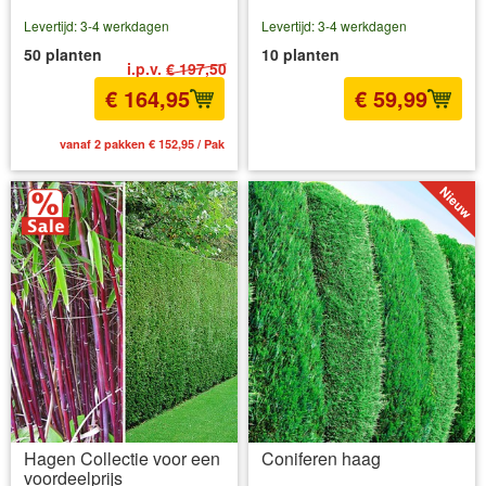
Levertijd: 3-4 werkdagen
Levertijd: 3-4 werkdagen
50 planten
10 planten
i.p.v.
€ 197,50
€ 164,95
€ 59,99
vanaf 2 pakken € 152,95 / Pak
incl BTW
excl. Verzendkosten
Hagen Collectie voor een
Coniferen haag
voordeelprijs