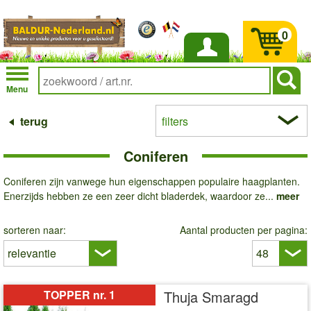
0
Inloggen
Menu
terug
filters
Coniferen
Coniferen zijn vanwege hun eigenschappen populaire haagplanten.
Enerzijds hebben ze een zeer dicht bladerdek, waardoor ze...
meer
sorteren naar:
Aantal producten per pagina:
TOPPER nr. 1
Thuja Smaragd