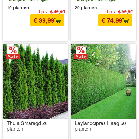
10 planten
20 planten
i.p.v.
€ 49,90
i.p.v.
€ 99,80
€ 39,99
€ 74,99
incl BTW
excl. Verzendkosten
incl BTW
excl. Verzendkosten
Thuja Smaragd 20
Leylandcipres Haag 50
planten
planten