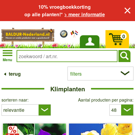
10% vroegboekkorting
op alle planten!*
> meer informatie
0
Inloggen
Menu
terug
filters
Klimplanten
sorteren naar:
Aantal producten per pagina: