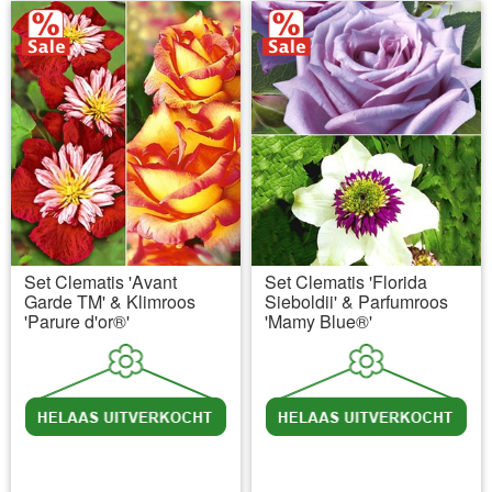
Set Clematis 'Avant
Set Clematis 'Florida
Garde TM' & Klimroos
Sieboldii' & Parfumroos
'Parure d'or®'
'Mamy Blue®'
incl BTW
excl. Verzendkosten
incl BTW
excl. Verzendkosten