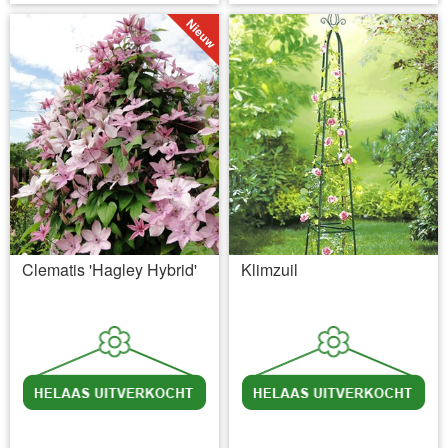
Clematis 'Hagley Hybrid'
Klimzuil
incl BTW
excl. Verzendkosten
incl BTW
excl. Verzendkosten