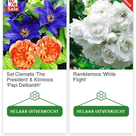
Set Clematis 'The
Ramblerroos 'White
President' & Klimroos
Flight'
'Papi Delbard®'
incl BTW
excl. Verzendkosten
incl BTW
excl. Verzendkosten