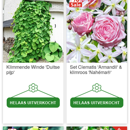
Klimmende Winde 'Duitse
Set Clematis 'Armandii' &
pijp'
klimroos 'Nahéma®'
incl BTW
excl. Verzendkosten
incl BTW
excl. Verzendkosten