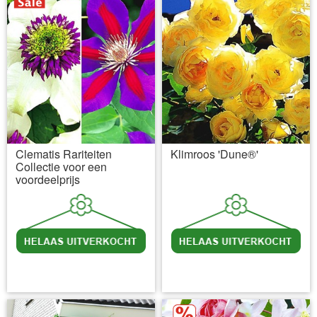
Clematis Rariteiten
Klimroos 'Dune®'
Collectie voor een
voordeelprijs
incl BTW
excl. Verzendkosten
incl BTW
excl. Verzendkosten