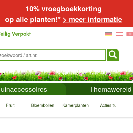
10% vroegboekkorting
op alle planten!*
> meer informatie
Tuinaccessoires
Themawereld
Fruit
Bloembollen
Kamerplanten
Acties %
↓
↓
↓
↓