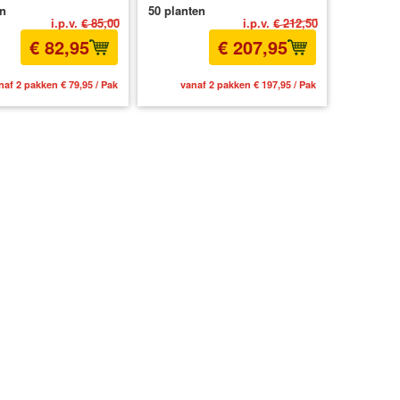
en
50 planten
i.p.v.
€ 85,00
i.p.v.
€ 212,50
€ 82,95
€ 207,95
naf 2 pakken € 79,95 / Pak
vanaf 2 pakken € 197,95 / Pak