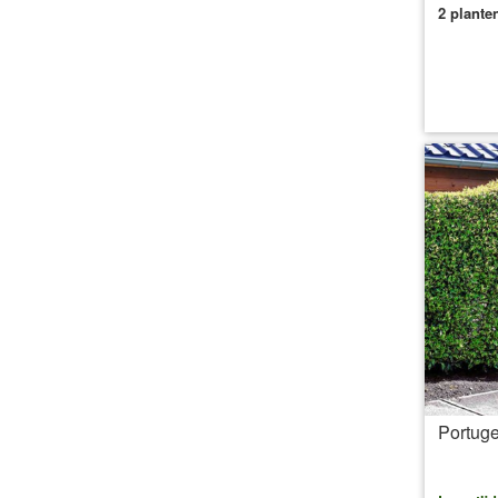
2 plante
inc
Portuge