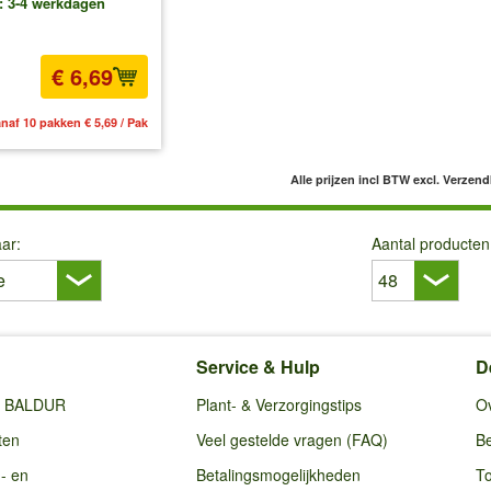
d: 3-4 werkdagen
€ 6,69
naf 10 pakken € 5,69 / Pak
Alle prijzen incl BTW
excl. Verzen
ar:
Aantal producten
Service & Hulp
D
ij BALDUR
Plant- & Verzorgingstips
O
ten
Veel gestelde vragen (FAQ)
Be
g- en
Betalingsmogelijkheden
To