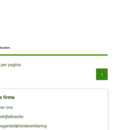
dkosten
 per pagina:
1
e firma
ver ons
drijfsfilosofie
egankelijkheidsverklaring