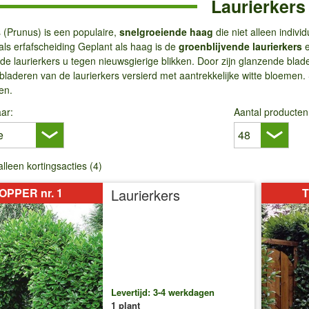
Laurierkers
 (Prunus) is een populaire,
snelgroeiende haag
die niet alleen indiv
 als erfafscheiding Geplant als haag is de
groenblijvende laurierkers
e
e laurierkers u tegen nieuwsgierige blikken. Door zijn glanzende blader
laderen van de laurierkers versierd met aantrekkelijke witte bloemen. So
ken.
ar:
Aantal producten
alleen kortingsacties (4)
OPPER nr. 1
Laurierkers
T
Levertijd: 3-4 werkdagen
1 plant