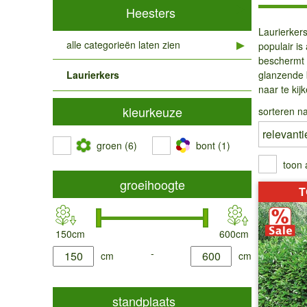
Heesters
Laurierkers
alle categorieën laten zien
populair is
beschermt d
Laurierkers
glanzende b
naar te kij
kleurkeuze
sorteren na
groen (6)
bont (1)
toon 
groeihoogte
T
150cm
600cm
product.list.filter.height.min
-
product.list.filter.height.max
cm
cm
standplaats