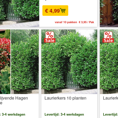
€ 4,99
vanaf 10 pakken € 3,95 / Pak
lijvende Hagen
Laurierkers 10 planten
Laurier
ie
d: 3-4 werkdagen
Levertijd: 3-4 werkdagen
Levertijd