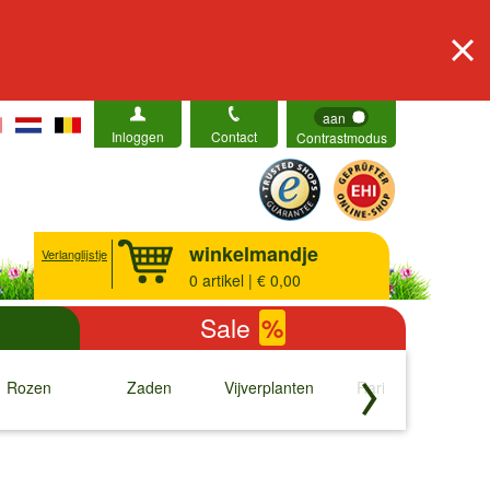
aan
Inloggen
Contact
Contrastmodus
winkelmandje
Verlanglijstje
0
artikel | € 0,00
Sale
%
Rozen
Zaden
Vijverplanten
Rariteiten
b
↓
↓
↓
↓