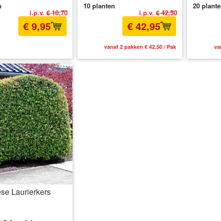
n
10 planten
20 plant
i.p.v.
€ 10,70
i.p.v.
€ 42,50
€ 9,95
€ 42,95
l BTW
excl. Verzendkosten
vanaf 2 pakken € 42,50 / Pak
va
se Laurierkers