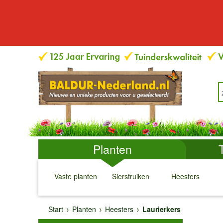
Planten
Vaste planten
Sierstruiken
Heesters
↓
↓
↓
↓
Start
Planten
Heesters
Laurierkers