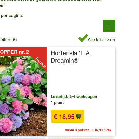
ur.
 per pagina:
1
teiten (6)
Alle laten zien
OPPER nr. 2
Hortensia 'L.A.
Dreamin®'
Levertijd: 3-4 werkdagen
1 plant
€ 18,95
vanaf 3 pakken € 16,99 / Pak