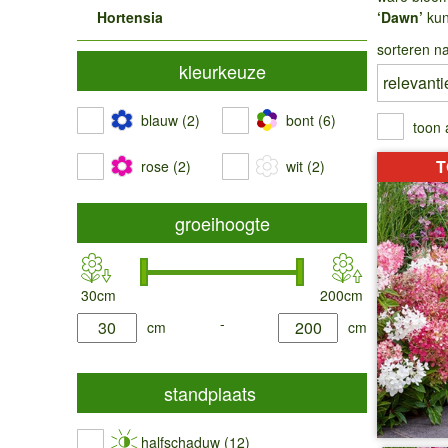
Hortensia
‘Dawn’
kun
sorteren na
kleurkeuze
blauw (2)
bont (6)
toon 
T
rose (2)
wit (2)
groeihoogte
30cm
200cm
product.list.filter.height.min
-
product.list.filter.height.max
cm
cm
standplaats
halfschaduw (12)