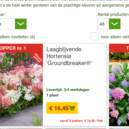
t u de hele winter genieten van de prachtige kleuren en aangename ge
ar:
Aantal producten
alleen noviteiten (6)
toon alleen rari
OPPER nr. 1
Laagblijvende
T
Hortensia
'Groundbreaker®'
Levertijd: 3-4 werkdagen
1 plant
€ 16,49
vanaf 5 pakken € 14,49 / Pak