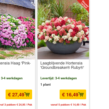
tensia Haag 'Pink-
Laagblijvende Hortensia
'Groundbreaker® Ruby®'
: 3-4 werkdagen
Levertijd: 3-4 werkdagen
1 plant
€ 27,49
€ 16,49
naf 3 pakken € 24,95 / Pak
vanaf 5 pakken € 14,49 / Pak