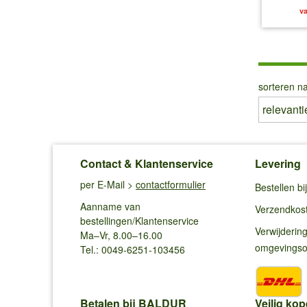
va
sorteren na
Contact & Klantenservice
Levering
per E-Mail >
contactformulier
Bestellen b
Aanname van
Verzendkos
bestellingen/Klantenservice
Verwijderin
Ma–Vr, 8.00–16.00
omgevings
Tel.: 0049-6251-103456
Betalen bij BALDUR
Veilig kop