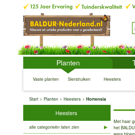
Planten
Vaste planten
Sierstruiken
Heesters
↓
↓
↓
↓
Start
Planten
Heesters
Hortensia
Heesters
Met haar g
alle categorieën laten zien
het BALDUR
ware bloem