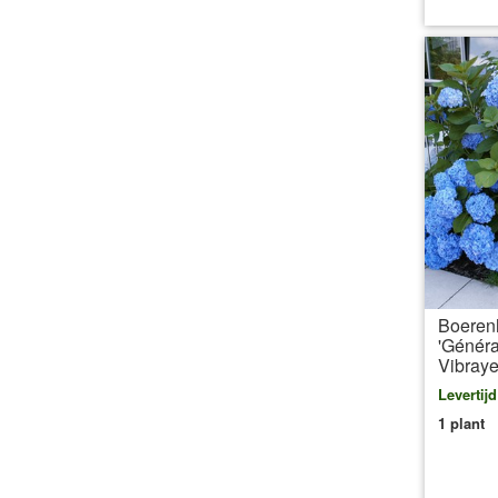
Boeren
'Génér
Vibray
Levertij
1 plant