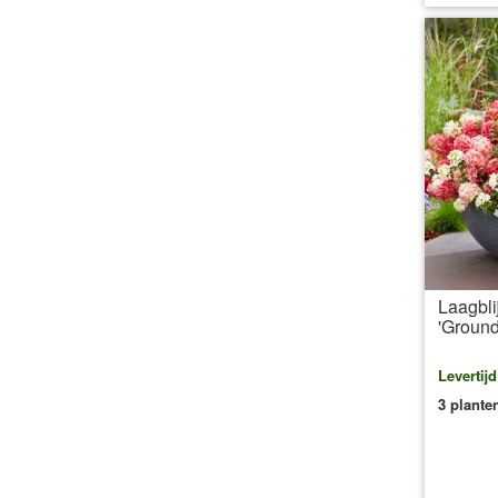
Laagbli
'Groun
Levertij
3 plante
inc