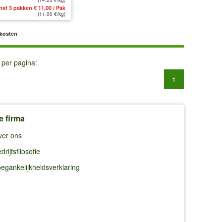
naf 3 pakken € 11,00 / Pak
(11,00 €/kg)
dkosten
 per pagina:
1
e firma
ver ons
drijfsfilosofie
egankelijkheidsverklaring