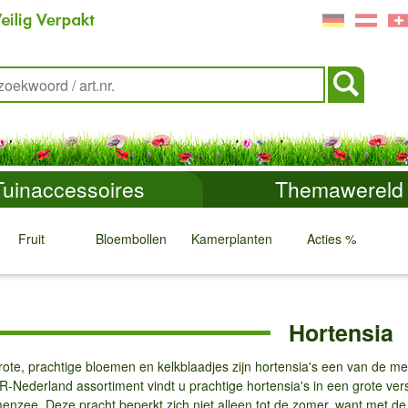
Tuinaccessoires
Themawereld
Fruit
Bloembollen
Kamerplanten
Acties %
↓
↓
↓
↓
Hortensia
rote, prachtige bloemen en kelkblaadjes zijn hortensia's een van de m
-Nederland assortiment vindt u prachtige hortensia's in een grote ver
enzee. Deze pracht beperkt zich niet alleen tot de zomer, want met d