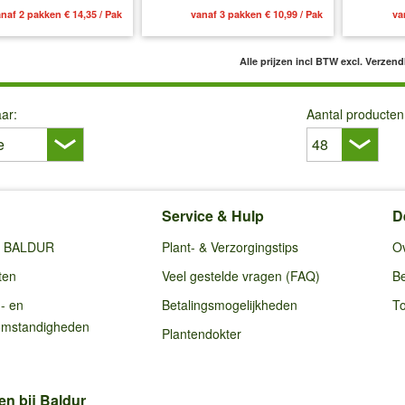
naf 2 pakken € 14,35 / Pak
vanaf 3 pakken € 10,99 / Pak
va
Alle prijzen incl BTW
excl. Verzen
ar:
Aantal producten
Service & Hulp
D
ij BALDUR
Plant- & Verzorgingstips
O
ten
Veel gestelde vragen (FAQ)
Be
g- en
Betalingsmogelijkheden
To
omstandigheden
Plantendokter
en bij Baldur