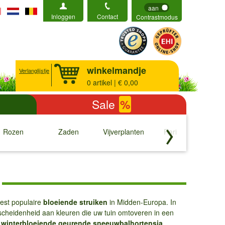
aan
Inloggen
Contact
Contrastmodus
winkelmandje
Verlanglijstje
0
artikel | € 0,00
Sale
%
Rozen
Zaden
Vijverplanten
Rariteiten
b
↓
↓
↓
↓
eest populaire
bloeiende struiken
in Midden-Europa. In
scheidenheid aan kleuren die uw tuin omtoveren in een
e
winterbloeiende geurende sneeuwbalhortensia