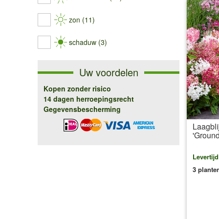
zon (11)
schaduw (3)
Uw voordelen
Kopen zonder risico
14 dagen herroepingsrecht
Gegevensbescherming
Laagbli
'Groun
Levertij
3 plante
inc