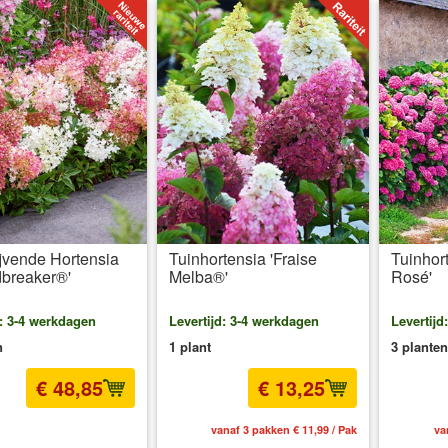
jvende Hortensia
Tuinhortensia 'Fraise
Tuinhor
dbreaker®'
Melba®'
Rosé'
d: 3-4 werkdagen
Levertijd: 3-4 werkdagen
Levertijd
n
1 plant
3 planten
€ 48,85
€ 13,25
l BTW
excl. Verzendkosten
vanaf 3 pakken € 11,99 / Pak
va