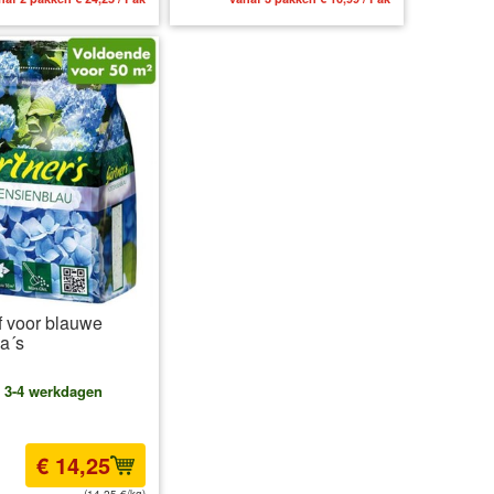
f voor blauwe
ia´s
: 3-4 werkdagen
€ 14,25
(14,25 €/kg)