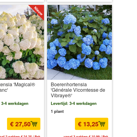
tensia 'Magical®
Boerenhortensia
anc'
'Générale Vicomtesse de
Vibraye®'
: 3-4 werkdagen
Levertijd: 3-4 werkdagen
1 plant
€ 27,50
€ 13,25
naf 2 pakken € 24,25 / Pak
vanaf 3 pakken € 10,99 / Pak