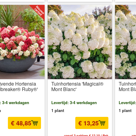
jvende Hortensia
Tuinhortensia 'Magical®
Tuinhor
dbreaker® Ruby®'
Mont Blanc'
Mont Bl
d: 3-4 werkdagen
Levertijd: 3-4 werkdagen
Levertijd
n
1 plant
1 plant
€ 48,85
€ 13,25
l BTW
excl. Verzendkosten
vanaf 3 pakken € 12,10 / Pak
va