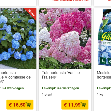
hortensia
Tuinhortensia 'Vanille
Meststo
ale Vicomtesse de
Fraise®'
hortens
e®'
d: 3-4 werkdagen
Levertijd: 3-4 werkdagen
Levertijd
1 plant
1 kg
€ 16,50
€ 11,99