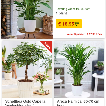
Levering vanaf 19.08.2026
1 plant
€ 18,95
vanaf 3 pakken € 17,95 / Pak
Schefflera Gold Capella
Areca Palm ca. 60-70 cm
'gevlochten stam'
hoog