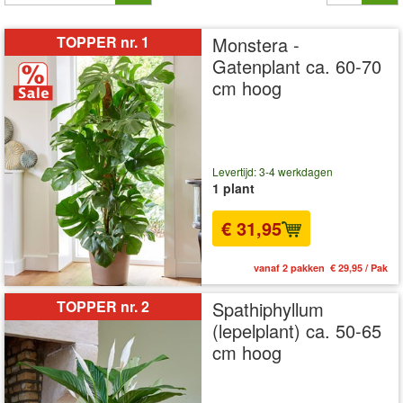
TOPPER nr. 1
Monstera -
Gatenplant ca. 60-70
cm hoog
Levertijd: 3-4 werkdagen
1 plant
€ 31,95
vanaf 2 pakken € 29,95 / Pak
TOPPER nr. 2
Spathiphyllum
(lepelplant) ca. 50-65
cm hoog