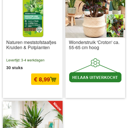
Naturen meststofstaafjes
Wonderstruik 'Croton' ca.
Kruiden & Potplanten
55-65 cm hoog
Levertijd: 3-4 werkdagen
30 stuks
€ 8,99
incl BTW
excl. Verzendkosten
incl BTW
excl. Verzendkosten