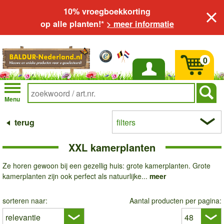
10% vroegboekkorting
op alle planten!*
> meer informatie
0
Inloggen
Menu
terug
filters
XXL kamerplanten
Ze horen gewoon bij een gezellig huis: grote kamerplanten. Grote
kamerplanten zijn ook perfect als natuurlijke...
meer
sorteren naar:
Aantal producten per pagina: