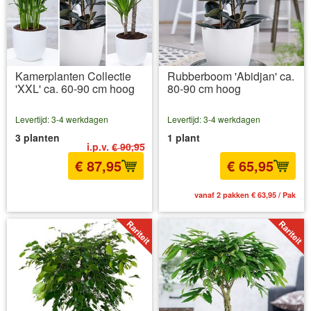
Kamerplanten Collectie
Rubberboom 'Abidjan' ca.
'XXL' ca. 60-90 cm hoog
80-90 cm hoog
Levertijd: 3-4 werkdagen
Levertijd: 3-4 werkdagen
3 planten
1 plant
i.p.v.
€ 90,95
€ 87,95
€ 65,95
incl BTW
excl. Verzendkosten
vanaf 2 pakken € 63,95 / Pak